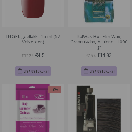
IN:GEL geellakk , 15 ml (57
ItalWax Hot Film Wax,
Velveteen)
Graanulvaha, Azulene , 1000
gr
€4.9
€14.93
€17.26
€15.4
LISA OSTUKORVI
LISA OSTUKORVI
-3%