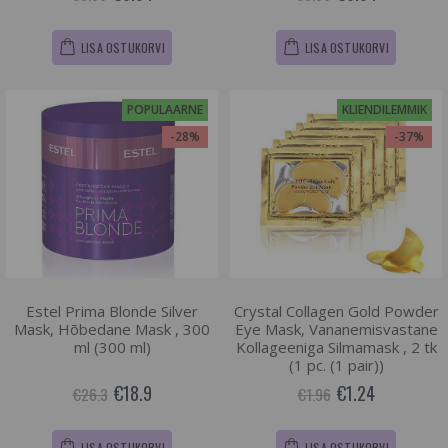
LISA OSTUKORVI
LISA OSTUKORVI
POPULAARNE
KLIENDILEMMIK
-28%
-37%
Estel Prima Blonde Silver
Crystal Collagen Gold Powder
Mask, Hõbedane Mask , 300
Eye Mask, Vananemisvastane
ml (300 ml)
Kollageeniga Silmamask , 2 tk
(1 pc. (1 pair))
€18.9
€1.24
€26.3
€1.96
LISA OSTUKORVI
LISA OSTUKORVI