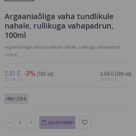
Formula
Graanulvaha
Depileerimisjärgne
Lavendel
Vedelik,
17.46 €
Argaaniaõliga vaha tundlikule
20.56 €
Argaaniaõliga
nahale, rullikuga vahapadrun,
10.23 €
100ml
Argaaniaõliga vaha tundlikule nahale, rullikuga vahapadrun,
100ml
2.51 €
-3%
(100 ml)
2.59 €
(100 ml)
25.14€ / 1L
25.92€ / 1L
/100 / 2.51 €
LISA OSTUKORVI