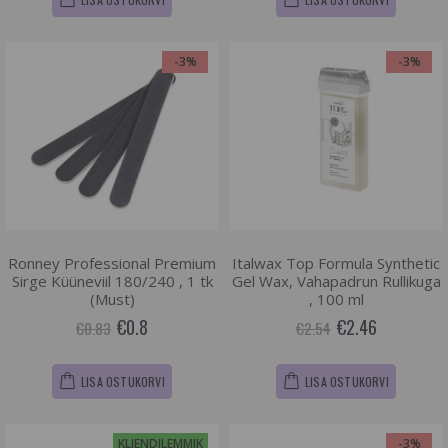
-3%
-3%
Ronney Professional Premium
Italwax Top Formula Synthetic
Sirge Küüneviil 180/240 , 1 tk
Gel Wax, Vahapadrun Rullikuga
(Must)
, 100 ml
€0.8
€2.46
€0.83
€2.54
LISA OSTUKORVI
LISA OSTUKORVI
KLIENDILEMMIK
-3%