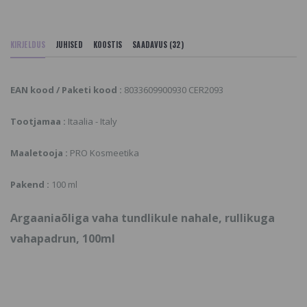
KIRJELDUS
JUHISED
KOOSTIS
SAADAVUS (32)
EAN kood / Paketi kood :
8033609900930 CER2093
Tootjamaa :
Itaalia - Italy
Maaletooja :
PRO Kosmeetika
Pakend :
100 ml
Argaaniaõliga vaha tundlikule nahale, rullikuga
vahapadrun, 100ml