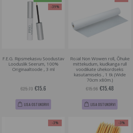
-39%
F.E.G. Ripsmekasvu Soodustav
Ro.ial Non Wowen roll, Õhuke
Looduslik Seerum, 100%
mittekudum, kiudkanga rull
Originaaltoode , 3 ml
voodikate ühekordseks
kasutamiseks , 1 tk (Wide
70cm x80m.)
€15.6
€15.48
€25.73
€15.96
LISA OSTUKORVI
LISA OSTUKORVI
-3%
-3%