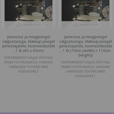
Hetkel otsas
Hetkel otsas
Jumestus ja meigipeegel
Jumestus ja meigipeegel
valgustusega, Makeup peegel
valgustusega, Makeup peegel
jumestajatele, kosmeetikutele
jumestajatele, kosmeetikutele
, 1 tk (65 x 65cm)
, 1 tk (74cm (width) x 110cm
(height))
SORTIMENDIST VÄLJAS VÕI POLE
ENAM TOOTEVALIKUS, VAADAKE
SORTIMENDIST VÄLJAS VÕI POLE
SARNASEID TOOTEID MEIE
ENAM TOOTEVALIKUS, VAADAKE
KODULEHELT
SARNASEID TOOTEID MEIE
KODULEHELT