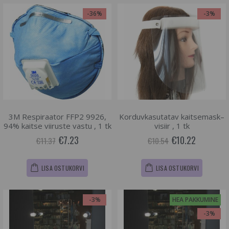
-36%
-3%
3M Respiraator FFP2 9926,
Korduvkasutatav kaitsemask–
94% kaitse viiruste vastu , 1 tk
visiir , 1 tk
€7.23
€10.22
€11.37
€10.54
LISA OSTUKORVI
LISA OSTUKORVI
-3%
HEA PAKKUMINE
-3%