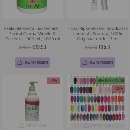
Vaala platsenta juustemask -
F.E.G. Ripsmekasvu Soodustav
Serical Crema Midollo &
Looduslik Seerum, 100%
Placenta 1000 ml , 1000 ml
Originaaltoode , 3 ml
€13.93
€15.6
€14.36
€25.73
LISA OSTUKORVI
LISA OSTUKORVI
-3%
HEA PAKKUMINE
-26%
Hetkel otsas
Hetkel otsas