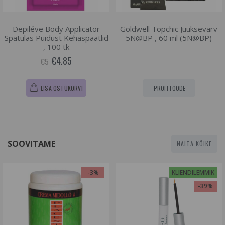
Depiléve Body Applicator
Goldwell Topchic Juuksevärv
Spatulas Puidust Kehaspaatlid
5N@BP , 60 ml (5N@BP)
, 100 tk
€4.85
€5
LISA OSTUKORVI
PROFITOODE
SOOVITAME
NAITA KÕIKE
-3%
KLIENDILEMMIK
-39%