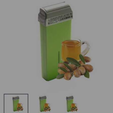
ItalWax Hot Film
Roial Green Te
Wax,
Refill Rullikuga
Graanulvaha,
Vahapadrun
Azulene
2.27 €
15.4 €
Depiléve Body
Italwax
Applicator
Vahapadrun
Spatulas Puidus
Rullikuga,
Kehaspaatlid
Tugeva
5 €
Intensiivsusega,
Oliiv
ItalWax
2.54 €
Premium SPA
Hot Film Wax
ItalWax Top
Lavender