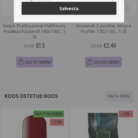
Salvesta
Kiepe Professional Halfmoon,
Küüneviil 2-poolne, Moyra
Poolkuu Küüneviil 180/180 , 1
ProFile 150/150 , 1 tk
tk
€1.5
€2.46
€1.55
€2.54
LISA OSTUKORVI
LISA OSTUKORVI
KOOS OSTETUD KOOS
NAITA KÕIKE
HEA PAKKUMINE
-3%
-72%