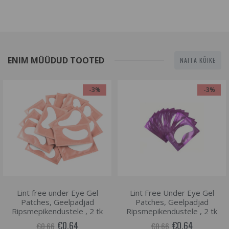
ENIM MÜÜDUD TOOTED
NAITA KÕIKE
-3%
-3%
Lint free under Eye Gel
Lint Free Under Eye Gel
Patches, Geelpadjad
Patches, Geelpadjad
Ripsmepikendustele , 2 tk
Ripsmepikendustele , 2 tk
€0.64
€0.64
€0.66
€0.66