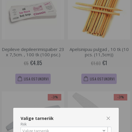
Depileve depileerimispaber 23
Apelsinipuu pulgad , 10 tk (10
x 7,5cm. , 100 tk (100 psc.)
pcs. (11,5cm))
€4.85
€1
€5
€1.03
LISA OSTUKORVI
LISA OSTUKORVI
-3%
-3%
Valige tarneriik
Riik
Valige tarneriik