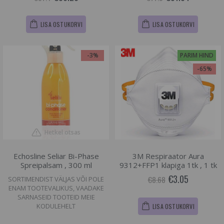
LISA OSTUKORVI
LISA OSTUKORVI
-3%
PARIM HIND
-65%
Hetkel otsas
Echosline Seliar Bi-Phase
3M Respiraator Aura
Spreipalsam , 300 ml
9312+FFP1 klapiga 1tk , 1 tk
€3.05
€8.68
SORTIMENDIST VÄLJAS VÕI POLE
ENAM TOOTEVALIKUS, VAADAKE
SARNASEID TOOTEID MEIE
KODULEHELT
LISA OSTUKORVI