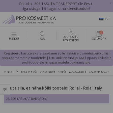
x
Ostud al. 30€ TASUTA TRANSPORT üle Eesti!.
Iga ostuga 1% tagasi oma kliendikontole!
EESTI
0
LOGI SISSE /
MENÜÜ
AVA
OSTUKORV
REGISTREERI
Registeeru kasutajaks ja saadame sulle igakuiseid sooduspakkumisi
populaarsematele toodetele | Liitu ärikliendina ja saa ligipääs kõikidele
profitoodetele ning parimatele pakkumistele.
AVALEHT
NÄGU JA KEHA
DEPILATSIOON
VAHAD
VAHAPADRUNID
ARGAANIAÕLIGA VAHA
Vajuta siia, et näha kõiki tooteid: Ro.ial - Roial Italy
al. 30€ TASUTA TRANSPORT!