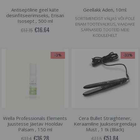
Antiseptiline geel käte
Geellakk Aden, 10ml.
desinfitseerimiseks, Erisan
SORTIMENDIST VÄLJAS VÕI POLE
Isosept , 500 ml
ENAM TOOTEVALIKUS, VAADAKE
€16.64
€17.15
SARNASEID TOOTEID MEIE
KODULEHELT
-3%
-33%
Wella Professionals Elements
Cera Bullet Straightener,
Juustesse Jäetav Hooldav
Keraamiline Juuksesirgendaja
Palsam , 150 ml
Must , 1 tk (Black)
€36.28
€51.84
€37.4
€77.5