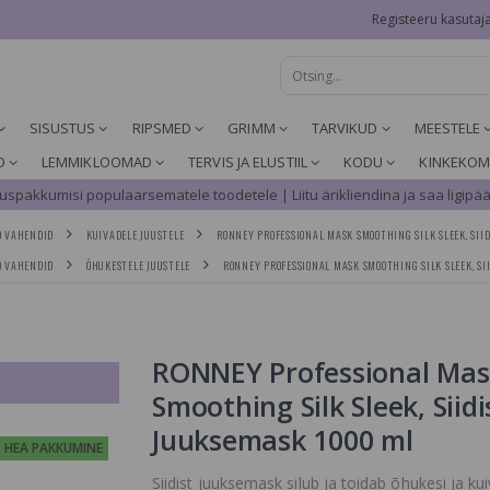
Registeeru kasutaj
SISUSTUS
RIPSMED
GRIMM
TARVIKUD
MEESTELE
D
LEMMIKLOOMAD
TERVIS JA ELUSTIIL
KODU
KINKEKOM
spakkumisi populaarsematele toodetele | Liitu ärikliendina ja saa ligipää
D VAHENDID
KUIVADELE JUUSTELE
RONNEY PROFESSIONAL MASK SMOOTHING SILK SLEEK, SII
D VAHENDID
ÕHUKESTELE JUUSTELE
RONNEY PROFESSIONAL MASK SMOOTHING SILK SLEEK, SI
RONNEY Professional Mas
Smoothing Silk Sleek, Siidi
Juuksemask 1000 ml
HEA PAKKUMINE
Siidist juuksemask silub ja toidab õhukesi ja kui