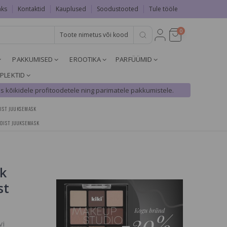
aks
Kontaktid
Kauplused
Soodustooted
Tule tööle
0
PAKKUMISED
EROOTIKA
PARFÜÜMID
PLEKTID
s kõikidele profitoodetele ning parimatele pakkumistele.
DIST JUUKSEMASK
IDIST JUUKSEMASK
k
st
HEA PAKKUMINE
vi