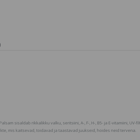
HEMP SEED & CBD
Estel Vol
OIL For Body And
Condition
Face, Keha- ja Näoõli,
Juustele
100% Orgaaniline
SORTIMEND
4.98 €
12.6 €
VÕI POLE 
TOOTEVALI
VAADAKE 
)
TOOTEID M
KODULEHE
Kilekott v
testi toot
0.21 €
Australian
Accelerato
Päevituse
Intensiivis
Maailmas
5.5 €
sam sisaldab rikkalikku valku, seritsiini, A-, F-, H-, B5- ja E-vitamiini, UV-fil
rakte, mis kaitsevad, toidavad ja taastavad juukseid, hoides neid tervena.