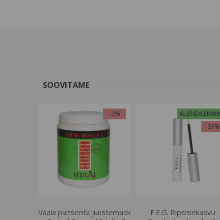
SOOVITAME
-3%
KLIENDILEMMI
-39
Vaala platsenta juustemask
F.E.G. Ripsmekasvu