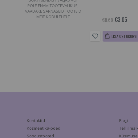
SORTIMENDIST VÄLJAS VÕI
POLE ENAM TOOTEVALIKUS,
VAADAKE SARNASEID TOOTEID
MEIE KODULEHELT
€3.05
€8.68
LISA OSTUKORVI
Kontaktid
Blogi
Kosmeetika-poed
Telli ilm
Soodustooted
Küsimuse