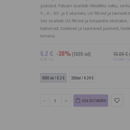
juukseid. Palsam sisaldab rikkalikku valku, seritsi
F-, H-, B5- ja E-vitamiini, UV-filtreid ja taimeeks
See sisaldab UV-filtreid ja botaanilisi ekstrakte,
kaitsevad, toidavad ja taastavad juukseid, hoid
tervena.
6.2 €
-38%
(1000 ml)
10.06 €
6.2€ / 1L
10.06€ / 1
1000 ml / 6.2 €
300ml / 4.24 €
LISA OSTUKORVI