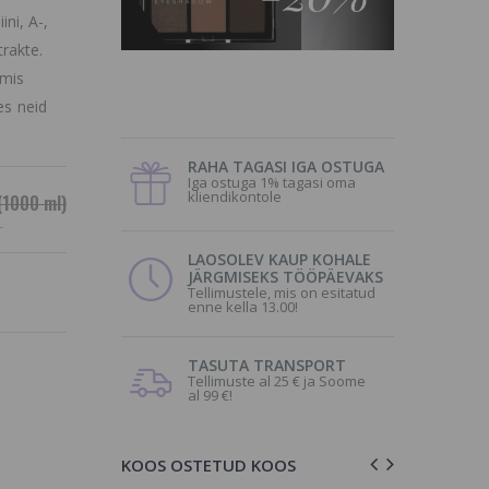
ini, A-,
trakte.
 mis
es neid
RAHA TAGASI IGA OSTUGA
Iga ostuga 1% tagasi oma
kliendikontole
(1000 ml)
L
LAOSOLEV KAUP KOHALE
JÄRGMISEKS TÖÖPÄEVAKS
Tellimustele, mis on esitatud
enne kella 13.00!
TASUTA TRANSPORT
Tellimuste al 25 € ja Soome
al 99 €!
KOOS OSTETUD KOOS