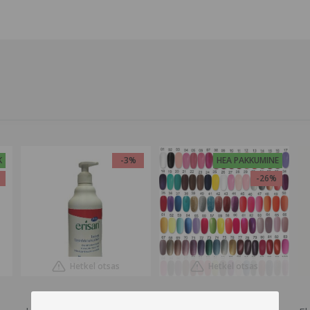
K
-3%
HEA PAKKUMINE
%
-26%
Hetkel otsas
Hetkel otsas
Antiseptiline geel käte
Geellakk Aden, 10ml.