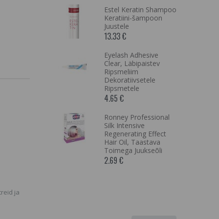
ume Curex
Estel Keratin Shampoo
er,Kuivadele
Keratiini-šampoon
Juustele
13.33 €
IST VÄLJAS
ENAM
KUS,
Eyelash Adhesive
SARNASEID
Clear, Läbipaistev
Ripsmeliim
EIE
Dekoratiivsetele
LT
Ripsmetele
4.65 €
äike/suur
e nimi
Ronney Professional
Silk Intensive
Regenerating Effect
Hair Oil, Taastava
 Gold
Toimega Juukseõli
r, Nr.1
2.69 €
taja
treid ja