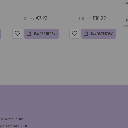
ko
€7.23
€10.22
€11.37
€10.54
VA
LISA OSTUKORVI
LISA OSTUKORVI
a käibemaksuta
d-vastused KKK