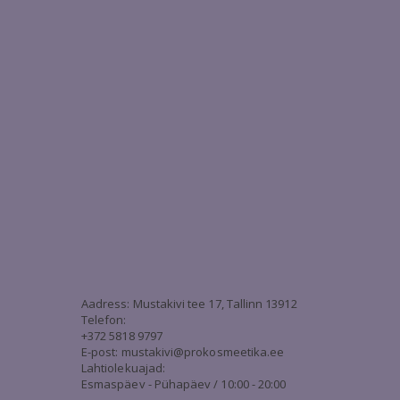
3
Aadress: Mustakivi tee 17, Tallinn 13912
Telefon:
+372 5818 9797
E-post:
mustakivi@prokosmeetika.ee
Lahtiolekuajad:
Esmaspäev - Pühapäev / 10:00 - 20:00