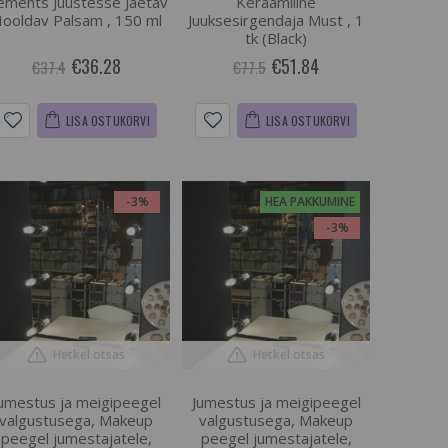
ements Juustesse Jäetav
Keraamiline
ooldav Palsam , 150 ml
Juuksesirgendaja Must , 1
tk (Black)
€36.28
€51.84
€37.4
€77.5
LISA OSTUKORVI
LISA OSTUKORVI
-3%
HEA PAKKUMINE
-3%
Hetkel otsas
Hetkel otsas
umestus ja meigipeegel
Jumestus ja meigipeegel
valgustusega, Makeup
valgustusega, Makeup
peegel jumestajatele,
peegel jumestajatele,