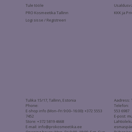
Tule tööle
Usaldusv
PRO Kosmeetika Tallinn
KKK ja Pr
Logi sisse / Registreeri
Tulika 15/17, Tallinn, Estonia
Aadress: 
Phone:
Telefon:
E-shop info (Mon–Fri 9:00–16:00): +372 5553
553 6987
7452
E-post:
mu
Store: +372 5819 4668
Lahtiolek
E-mail:
info@prokosmeetika.ee
esmaspäev 