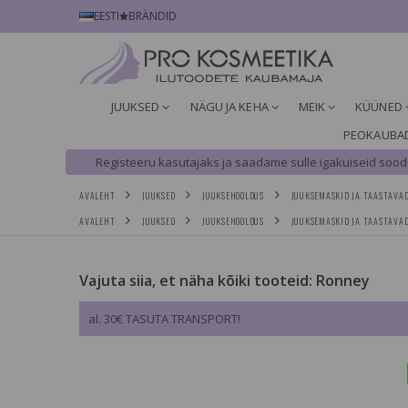
EESTI
BRÄNDID
JUUKSED
NÄGU JA KEHA
MEIK
KÜÜNED
PEOKAUBA
Registeeru kasutajaks ja saadame sulle igakuiseid soodu
AVALEHT
JUUKSED
JUUKSEHOOLDUS
JUUKSEMASKID JA TAASTAVA
AVALEHT
JUUKSED
JUUKSEHOOLDUS
JUUKSEMASKID JA TAASTAVA
Vajuta siia, et näha kõiki tooteid: Ronney
al. 30€ TASUTA TRANSPORT!
KKUMINE