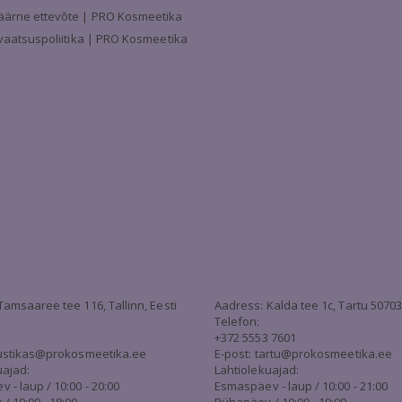
äärne ettevõte | PRO Kosmeetika
ivaatsuspoliitika | PRO Kosmeetika
Tamsaaree tee 116, Tallinn, Eesti
Aadress: Kalda tee 1c, Tartu 5070
Telefon:
+372 5553 7601
stikas@prokosmeetika.ee
E-post:
tartu@prokosmeetika.ee
uajad:
Lahtiolekuajad:
- laup / 10:00 - 20:00
Esmaspäev - laup / 10:00 - 21:00