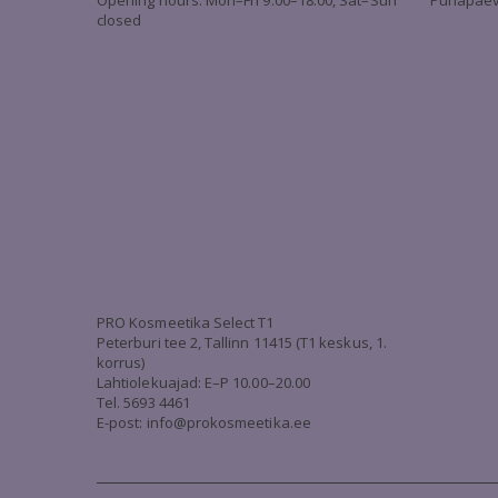
Opening hours: Mon–Fri 9:00–18:00, Sat–Sun
Pühapäev 
closed
PRO Kosmeetika Select T1
Peterburi tee 2, Tallinn 11415 (T1 keskus, 1.
korrus)
Lahtiolekuajad: E–P 10.00–20.00
Tel. 5693 4461
E-post: info@prokosmeetika.ee