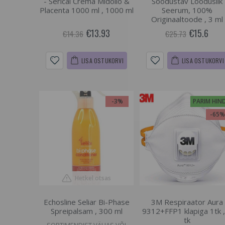
- Serical Crema Midollo &
Soodustav Looduslik
Placenta 1000 ml , 1000 ml
Seerum, 100%
Originaaltoode , 3 ml
€13.93
€15.6
€14.36
€25.73
LISA OSTUKORVI
LISA OSTUKORVI
-3%
PARIM HIN
-65
Hetkel otsas
Echosline Seliar Bi-Phase
3M Respiraator Aura
Spreipalsam , 300 ml
9312+FFP1 klapiga 1tk ,
tk