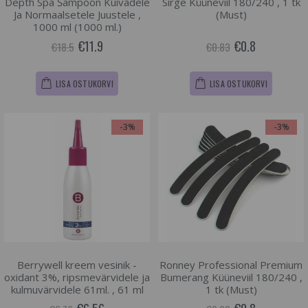
Depth Spa Šampoon Kuivadele
Sirge Küüneviil 180/240 , 1 tk
Ja Normaalsetele Juustele ,
(Must)
1000 ml (1000 ml.)
€11.9
€0.8
€18.5
€0.83
LISA OSTUKORVI
LISA OSTUKORVI
-3%
-3%
Berrywell kreem vesinik -
Ronney Professional Premium
oxidant 3%, ripsmevärvidele ja
Bumerang Küüneviil 180/240 ,
kulmuvärvidele 61ml. , 61 ml
1 tk (Must)