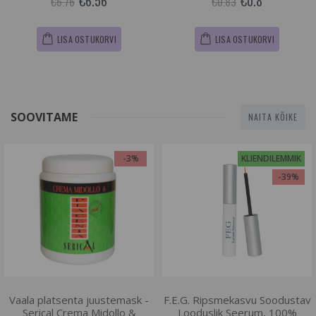
€6.56
€0.8
€6.76
€0.83
LISA OSTUKORVI
LISA OSTUKORVI
SOOVITAME
NAITA KÕIKE
-3%
KLIENDILEMMIK
-39%
Vaala platsenta juustemask -
F.E.G. Ripsmekasvu Soodustav
Serical Crema Midollo &
Looduslik Seerum, 100%