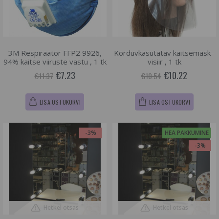
3M Respiraator FFP2 9926,
Korduvkasutatav kaitsemask–
94% kaitse viiruste vastu , 1 tk
visiir , 1 tk
€7.23
€10.22
€11.37
€10.54
LISA OSTUKORVI
LISA OSTUKORVI
-3%
HEA PAKKUMINE
-3%
Hetkel otsas
Hetkel otsas