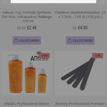
Italwax Top Formula Synthetic
Depileve depileerimispaber 23
Gel Wax, Vahapadrun Rullikuga
x 7,5cm. , 100 tk (100 psc.)
, 100 ml
€2.46
€4.85
€2.54
€5
LISA OSTUKORVI
LISA OSTUKORVI
-36%
-3%
ANGEL Professional Marine
Ronney Professional Premium