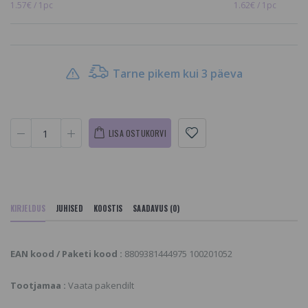
1.57€ / 1pc
1.62€ / 1pc
Tarne pikem kui 3 päeva
LISA OSTUKORVI
KIRJELDUS
JUHISED
KOOSTIS
SAADAVUS (0)
EAN kood / Paketi kood :
8809381444975 100201052
Tootjamaa :
Vaata pakendilt