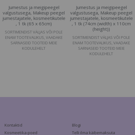
Jumestus ja meigipeegel
Jumestus ja meigipeegel
valgustusega, Makeup peegel
valgustusega, Makeup peegel
jumestajatele, kosmeetikutele
jumestajatele, kosmeetikutele
, 1 tk (65 x 65cm)
, 1 tk (74cm (width) x 110cm
(height))
SORTIMENDIST VÄLJAS VÕI POLE
ENAM TOOTEVALIKUS, VAADAKE
SORTIMENDIST VÄLJAS VÕI POLE
SARNASEID TOOTEID MEIE
ENAM TOOTEVALIKUS, VAADAKE
KODULEHELT
SARNASEID TOOTEID MEIE
KODULEHELT
Kontaktid
Blogi
Kosmeetika-poed
Telli ilma käibemaksuta