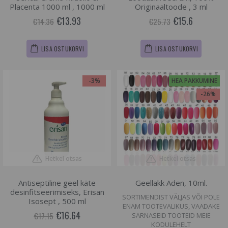
Placenta 1000 ml , 1000 ml
Originaaltoode , 3 ml
€13.93
€15.6
€14.36
€25.73
LISA OSTUKORVI
LISA OSTUKORVI
-3%
HEA PAKKUMINE
-26%
Hetkel otsas
Hetkel otsas
Antiseptiline geel käte
Geellakk Aden, 10ml.
desinfitseerimiseks, Erisan
SORTIMENDIST VÄLJAS VÕI POLE
Isosept , 500 ml
ENAM TOOTEVALIKUS, VAADAKE
€16.64
€17.15
SARNASEID TOOTEID MEIE
KODULEHELT