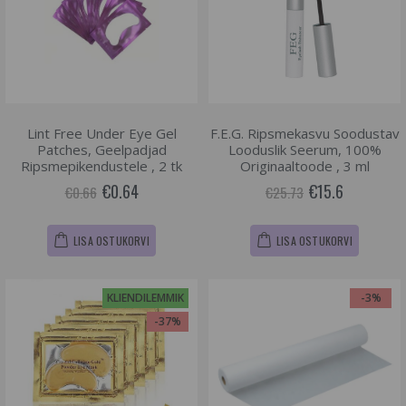
Lint Free Under Eye Gel
F.E.G. Ripsmekasvu Soodustav
Patches, Geelpadjad
Looduslik Seerum, 100%
Ripsmepikendustele , 2 tk
Originaaltoode , 3 ml
€0.64
€15.6
€0.66
€25.73
LISA OSTUKORVI
LISA OSTUKORVI
KLIENDILEMMIK
-3%
-37%