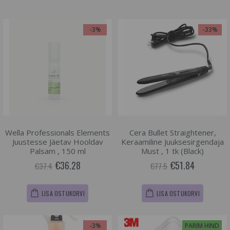
-3%
-33%
Wella Professionals Elements
Cera Bullet Straightener,
Juustesse Jäetav Hooldav
Keraamiline Juuksesirgendaja
Palsam , 150 ml
Must , 1 tk (Black)
€36.28
€51.84
€37.4
€77.5
LISA OSTUKORVI
LISA OSTUKORVI
-3%
PARIM HIND