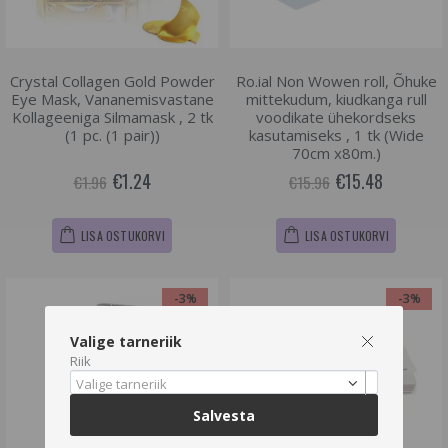
Crystal Collagen Gold Powder
Ro.ial Non Wowen roll, Õhuke
Eye Mask, Vananemisvastane
mittekudum, kiudkanga rull
Kollageeniga Silmamask , 2 tk
voodikate ühekordseks
(1 pc. (1 pair))
kasutamiseks , 1 tk (Wide
70cm x80m.)
€1.24
€15.48
€1.96
€15.96
LISA OSTUKORVI
LISA OSTUKORVI
-3%
-3%
Valige tarneriik
Riik
Valige tarneriik
Salvesta