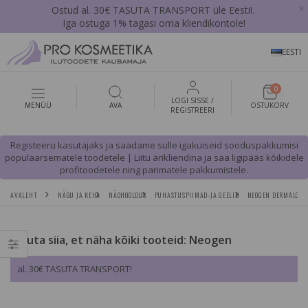
x
Ostud al. 30€ TASUTA TRANSPORT üle Eesti!.
Iga ostuga 1% tagasi oma kliendikontole!
EESTI
0
LOGI SISSE /
MENÜÜ
AVA
OSTUKORV
REGISTREERI
Registeeru kasutajaks ja saadame sulle igakuiseid sooduspakkumisi
populaarsematele toodetele | Liitu ärikliendina ja saa ligipääs kõikidele
profitoodetele ning parimatele pakkumistele.
AVALEHT
NÄGU JA KEHA
NÄOHOOLDUS
PUHASTUSPIIMAD-JA GEELID
NEOGEN DERMALOGY 
Vajuta siia, et näha kõiki tooteid: Neogen
al. 30€ TASUTA TRANSPORT!