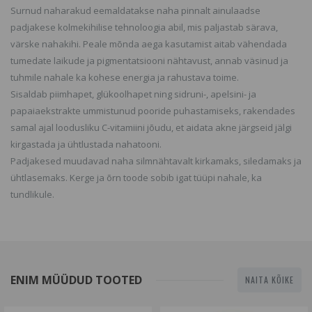
Surnud naharakud eemaldatakse naha pinnalt ainulaadse
padjakese kolmekihilise tehnoloogia abil, mis paljastab särava,
värske nahakihi. Peale mõnda aega kasutamist aitab vähendada
tumedate laikude ja pigmentatsiooni nähtavust, annab väsinud ja
tuhmile nahale ka kohese energia ja rahustava toime.
Sisaldab piimhapet, glükoolhapet ning sidruni-, apelsini- ja
papaiaekstrakte ummistunud pooride puhastamiseks, rakendades
samal ajal loodusliku C-vitamiini jõudu, et aidata akne järgseid jälgi
kirgastada ja ühtlustada nahatooni.
Padjakesed muudavad naha silmnähtavalt kirkamaks, siledamaks ja
ühtlasemaks. Kerge ja õrn toode sobib igat tüüpi nahale, ka
tundlikule.
ENIM MÜÜDUD TOOTED
NAITA KÕIKE