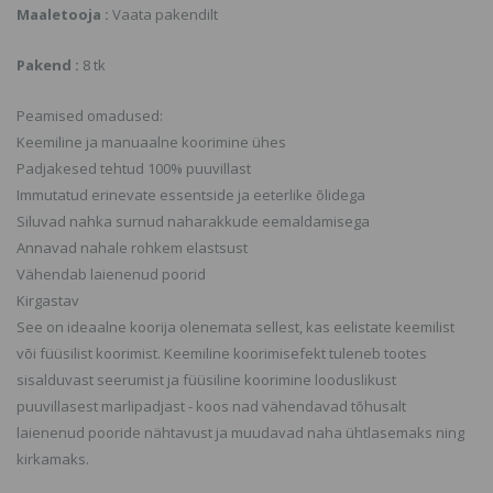
Maaletooja :
Vaata pakendilt
Pakend :
8 tk
Peamised omadused:
Keemiline ja manuaalne koorimine ühes
Padjakesed tehtud 100% puuvillast
Immutatud erinevate essentside ja eeterlike õlidega
Siluvad nahka surnud naharakkude eemaldamisega
Annavad nahale rohkem elastsust
Vähendab laienenud poorid
Kirgastav
See on ideaalne koorija olenemata sellest, kas eelistate keemilist
või füüsilist koorimist. Keemiline koorimisefekt tuleneb tootes
sisalduvast seerumist ja füüsiline koorimine looduslikust
puuvillasest marlipadjast - koos nad vähendavad tõhusalt
laienenud pooride nähtavust ja muudavad naha ühtlasemaks ning
kirkamaks.