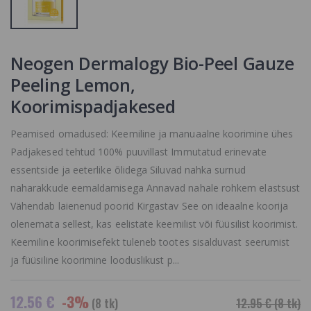
Neogen Dermalogy Bio-Peel Gauze
Peeling Lemon,
Koorimispadjakesed
Peamised omadused: Keemiline ja manuaalne koorimine ühes
Padjakesed tehtud 100% puuvillast Immutatud erinevate
essentside ja eeterlike õlidega Siluvad nahka surnud
naharakkude eemaldamisega Annavad nahale rohkem elastsust
Vähendab laienenud poorid Kirgastav See on ideaalne koorija
olenemata sellest, kas eelistate keemilist või füüsilist koorimist.
Keemiline koorimisefekt tuleneb tootes sisalduvast seerumist
ja füüsiline koorimine looduslikust p...
12.56 €
-3%
(8 tk)
12.95 €
(8 tk)