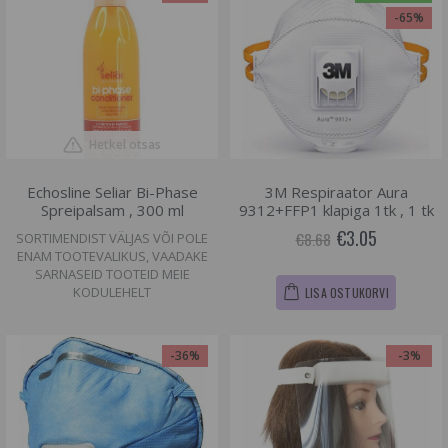
-65%
Hetkel otsas
Echosline Seliar Bi-Phase
3M Respiraator Aura
Spreipalsam , 300 ml
9312+FFP1 klapiga 1tk , 1 tk
€3.05
€8.68
SORTIMENDIST VÄLJAS VÕI POLE
ENAM TOOTEVALIKUS, VAADAKE
SARNASEID TOOTEID MEIE
KODULEHELT
LISA OSTUKORVI
-36%
-3%