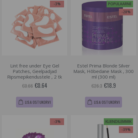
-3%
POPULAARNE
-28%
Lint free under Eye Gel
Estel Prima Blonde Silver
Patches, Geelpadjad
Mask, Hõbedane Mask , 300
Ripsmepikendustele , 2 tk
ml (300 ml)
€0.64
€18.9
€0.66
€26.3
LISA OSTUKORVI
LISA OSTUKORVI
-3%
KLIENDILEMMIK
-39%