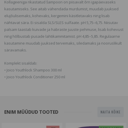
Kollageeniga rikastatud šampoon on piisavalt õrn igapäevaseks
kasutamiseks. See aitab vähendada murdumist, muudab juuksed
elujõulisemaks, kohevaks, kergemini käsitletavaks ning lisab
nähtavat sära. Ei sisalda SLS/SLES sulfaate. pH 5,75–6,75. Niisutav
palsam taastab kuivade ja habraste juuste pehmuse, lisab kohevust
ning hõlbustab pusade lahtikammitamist. pH 4,85–5,85. Regulaarne
kasutamine muudab juuksed tervemaks, siledamaks ja nooruslikult
säravamaks.
Komplekt sisaldab:
• Joico Youthlock Shampoo 300 ml
• Joico Youthlock Conditioner 250 ml
ENIM MÜÜDUD TOOTED
NAITA KÕIKE