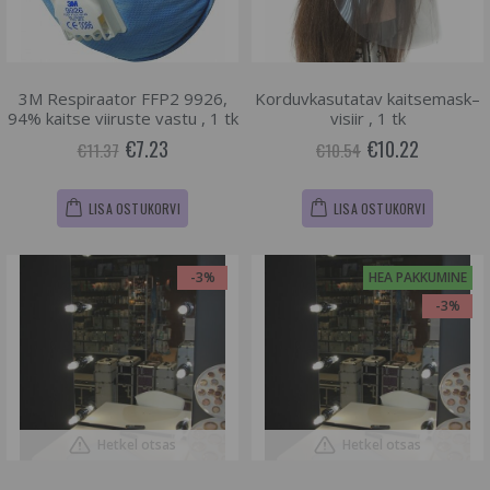
3M Respiraator FFP2 9926,
Korduvkasutatav kaitsemask–
94% kaitse viiruste vastu , 1 tk
visiir , 1 tk
€7.23
€10.22
€11.37
€10.54
LISA OSTUKORVI
LISA OSTUKORVI
-3%
HEA PAKKUMINE
-3%
Hetkel otsas
Hetkel otsas