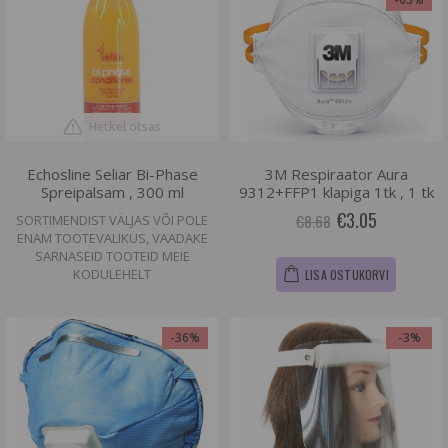
Hetkel otsas
Echosline Seliar Bi-Phase
3M Respiraator Aura
Spreipalsam , 300 ml
9312+FFP1 klapiga 1tk , 1 tk
€3.05
€8.68
SORTIMENDIST VÄLJAS VÕI POLE
ENAM TOOTEVALIKUS, VAADAKE
SARNASEID TOOTEID MEIE
KODULEHELT
LISA OSTUKORVI
-36%
-3%