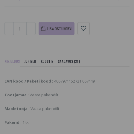
LISA OSTUKORVI
KIRJELDUS
JUHISED
KOOSTIS
SAADAVUS (21)
EAN kood / Paketi kood :
4067971152721 067449
Tootjamaa :
Vaata pakendilt
Maaletooja :
Vaata pakendilt
Pakend :
1 tk