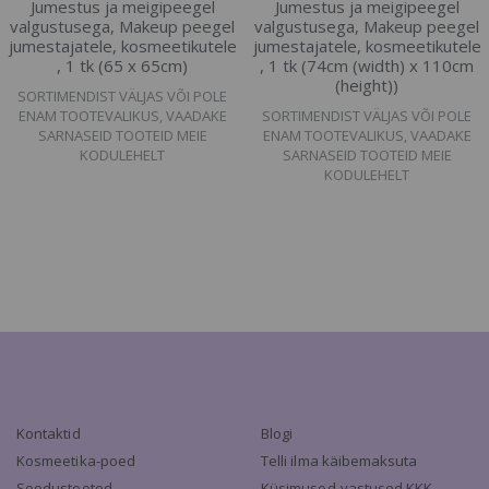
Jumestus ja meigipeegel
Jumestus ja meigipeegel
valgustusega, Makeup peegel
valgustusega, Makeup peegel
jumestajatele, kosmeetikutele
jumestajatele, kosmeetikutele
, 1 tk (65 x 65cm)
, 1 tk (74cm (width) x 110cm
(height))
SORTIMENDIST VÄLJAS VÕI POLE
ENAM TOOTEVALIKUS, VAADAKE
SORTIMENDIST VÄLJAS VÕI POLE
SARNASEID TOOTEID MEIE
ENAM TOOTEVALIKUS, VAADAKE
KODULEHELT
SARNASEID TOOTEID MEIE
KODULEHELT
Kontaktid
Blogi
Kosmeetika-poed
Telli ilma käibemaksuta
Soodustooted
Küsimused-vastused KKK