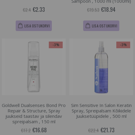
Šampoon , 1000 ml (1000ml)
€2.33
€18.94
€2.4
€19.53
LISA OSTUKORVI
LISA OSTUKORVI
-3%
-3%
Goldwell Dualsenses Bond Pro
Sim Sensitive In Salon Keratin
Repair & Structure, Spray
Spray, Spreipalsam Kõikidele
juukseid taastav ja silendav
Juuksetüüpidele , 500 ml
spreipalsam , 150 ml
€16.68
€21.73
€17.2
€22.4