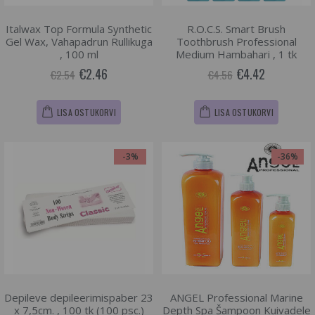
Italwax Top Formula Synthetic
R.O.C.S. Smart Brush
Gel Wax, Vahapadrun Rullikuga
Toothbrush Professional
, 100 ml
Medium Hambahari , 1 tk
€2.46
€4.42
€2.54
€4.56
LISA OSTUKORVI
LISA OSTUKORVI
-3%
-36%
Depileve depileerimispaber 23
ANGEL Professional Marine
x 7,5cm. , 100 tk (100 psc.)
Depth Spa Šampoon Kuivadele