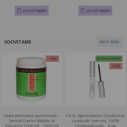
LISA OSTUKORVI
LISA OSTUKORVI
SOOVITAME
NAITA KÕIKE
-3%
KLIENDILEMMIK
-39%
Vaala platsenta juustemask -
F.E.G. Ripsmekasvu Soodustav
Serical Crema Midollo &
Looduslik Seerum, 100%
Placenta 1000 ml , 1000 ml
Originaaltoode , 3 ml