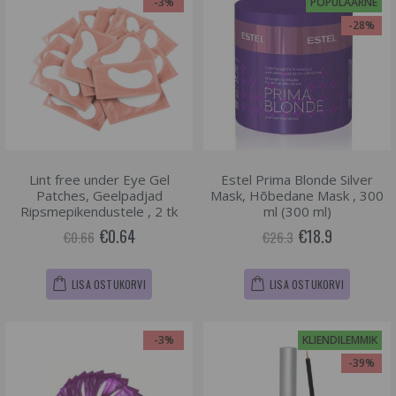
-3%
POPULAARNE
-28%
Lint free under Eye Gel
Estel Prima Blonde Silver
Patches, Geelpadjad
Mask, Hõbedane Mask , 300
Ripsmepikendustele , 2 tk
ml (300 ml)
€0.64
€18.9
€0.66
€26.3
LISA OSTUKORVI
LISA OSTUKORVI
-3%
KLIENDILEMMIK
-39%