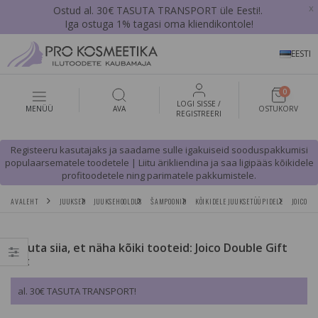
x
Ostud al. 30€ TASUTA TRANSPORT üle Eesti!.
Iga ostuga 1% tagasi oma kliendikontole!
EESTI
0
LOGI SISSE /
MENÜÜ
AVA
OSTUKORV
REGISTREERI
Registeeru kasutajaks ja saadame sulle igakuiseid sooduspakkumisi
populaarsematele toodetele | Liitu ärikliendina ja saa ligipääs kõikidele
profitoodetele ning parimatele pakkumistele.
AVALEHT
JUUKSED
JUUKSEHOOLDUS
ŠAMPOONID
KÕIKIDELE JUUKSETÜÜPIDELE
JOICO Y
Vajuta siia, et näha kõiki tooteid: Joico Double Gift
Set
al. 30€ TASUTA TRANSPORT!