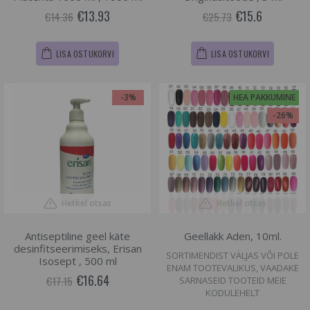
€13.93
€15.6
€14.36
€25.73
LISA OSTUKORVI
LISA OSTUKORVI
-3%
HEA PAKKUMINE
-26%
Hetkel otsas
Hetkel otsas
Antiseptiline geel käte
Geellakk Aden, 10ml.
desinfitseerimiseks, Erisan
SORTIMENDIST VÄLJAS VÕI POLE
Isosept , 500 ml
ENAM TOOTEVALIKUS, VAADAKE
€16.64
€17.15
SARNASEID TOOTEID MEIE
KODULEHELT