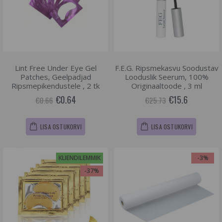
Lint Free Under Eye Gel
F.E.G. Ripsmekasvu Soodustav
Patches, Geelpadjad
Looduslik Seerum, 100%
Ripsmepikendustele , 2 tk
Originaaltoode , 3 ml
€0.64
€15.6
€0.66
€25.73
LISA OSTUKORVI
LISA OSTUKORVI
KLIENDILEMMIK
-3%
-37%