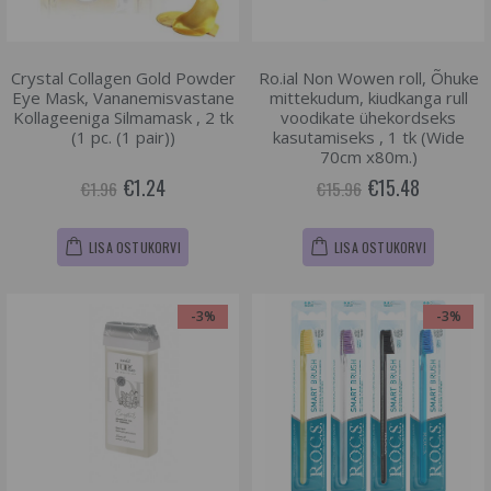
Crystal Collagen Gold Powder
Ro.ial Non Wowen roll, Õhuke
Eye Mask, Vananemisvastane
mittekudum, kiudkanga rull
Kollageeniga Silmamask , 2 tk
voodikate ühekordseks
(1 pc. (1 pair))
kasutamiseks , 1 tk (Wide
70cm x80m.)
€1.24
€15.48
€1.96
€15.96
LISA OSTUKORVI
LISA OSTUKORVI
-3%
-3%