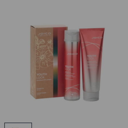
Kiki Velvet
Difiaba Cream
Lipstick,
Developer 5
Huulepulk 808
VOL,
Kreemvesinik 5
4.86 €
Vol
12.4 €
Schwarzkopf
Professional
OSiS+ Curl Jam,
Difiaba Cream
Lokke Rõhutav
Developer 10
Geel
VOL,
Kreemvesinik 1
19.9 €
Vol
12.4 €
Difiaba
Charcolite Cool
Toning
Difiaba Cream