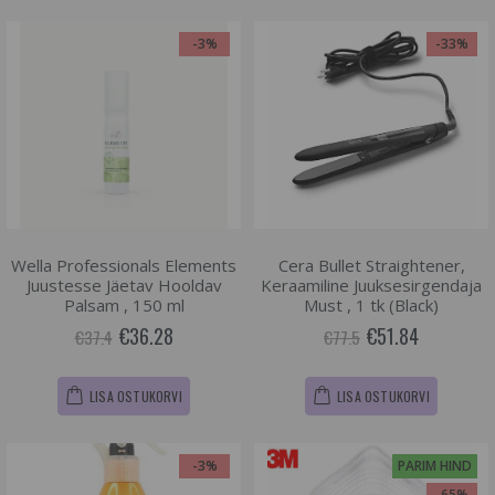
-3%
-33%
Wella Professionals Elements
Cera Bullet Straightener,
Juustesse Jäetav Hooldav
Keraamiline Juuksesirgendaja
Palsam , 150 ml
Must , 1 tk (Black)
€36.28
€51.84
€37.4
€77.5
LISA OSTUKORVI
LISA OSTUKORVI
-3%
PARIM HIND
-65%