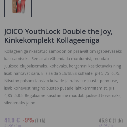
Lightener Paste,
Developer 20
Aktiivsöe
VOL,
Pulbriga
Kreemvesinik 2
Helestav
Vol
Juuksepasta
12.4 €
39.68 €
JOICO YouthLock Double the Joy,
Kinkekomplekt Kollageeniga
Kollageeniga rikastatud šampoon on piisavalt õrn igapäevaseks
kasutamiseks. See aitab vähendada murdumist, muudab
juuksed elujõulisemaks, kohevaks, kergemini käsitletavaks ning
lisab nähtavat sära. Ei sisalda SLS/SLES sulfaate. pH 5,75–6,75.
Niisutav palsam taastab kuivade ja habraste juuste pehmuse,
lisab kohevust ning hõlbustab pusade lahtikammitamist. pH
4,85–5,85. Regulaarne kasutamine muudab juuksed tervemaks,
siledamaks ja no...
41.9 €
-9%
(1 tk)
45.9 €
(1 tk)
41.9€ / 1pc
45.9€ / 1pc