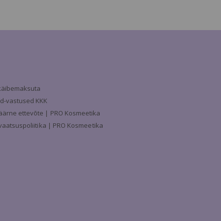
a käibemaksuta
d-vastused KKK
äärne ettevõte | PRO Kosmeetika
ivaatsuspoliitika | PRO Kosmeetika