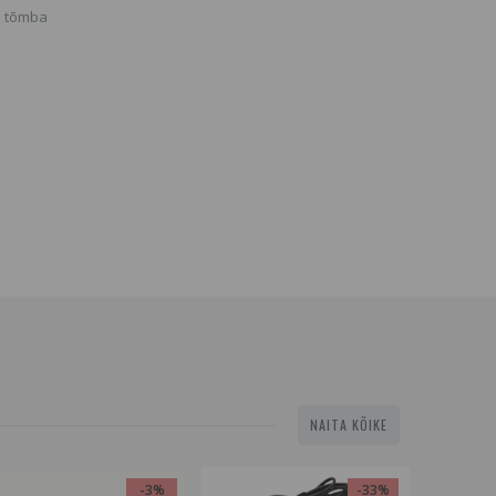
a tõmba
NAITA KÕIKE
-3%
-33%