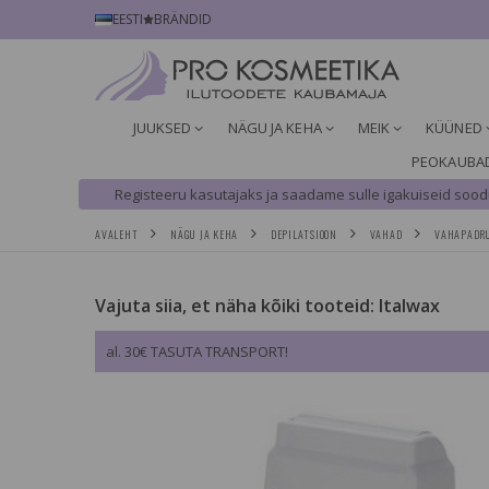
EESTI
BRÄNDID
JUUKSED
NÄGU JA KEHA
MEIK
KÜÜNED
PEOKAUBA
Registeeru kasutajaks ja saadame sulle igakuiseid soodu
AVALEHT
NÄGU JA KEHA
DEPILATSIOON
VAHAD
VAHAPADR
Vajuta siia, et näha kõiki tooteid: Italwax
al. 30€ TASUTA TRANSPORT!