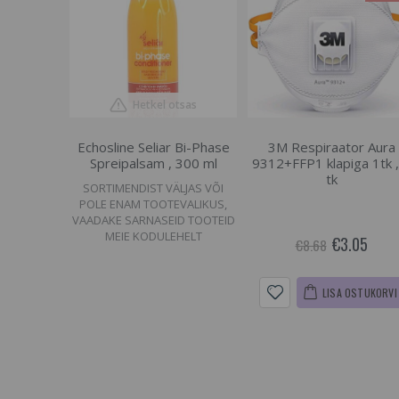
Hetkel otsas
Echosline Seliar Bi-Phase
3M Respiraator Aura
Spreipalsam , 300 ml
9312+FFP1 klapiga 1tk ,
tk
SORTIMENDIST VÄLJAS VÕI
POLE ENAM TOOTEVALIKUS,
VAADAKE SARNASEID TOOTEID
MEIE KODULEHELT
€3.05
€8.68
LISA OSTUKORVI