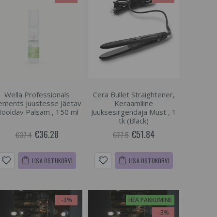
Wella Professionals
Cera Bullet Straightener,
ements Juustesse Jäetav
Keraamiline
ooldav Palsam , 150 ml
Juuksesirgendaja Must , 1
tk (Black)
€36.28
€51.84
€37.4
€77.5
LISA OSTUKORVI
LISA OSTUKORVI
-3%
HEA PAKKUMINE
-3%