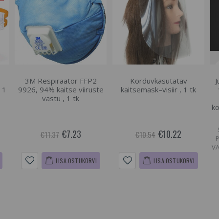
3M Respiraator FFP2
Korduvkasutatav
J
 1
9926, 94% kaitse viiruste
kaitsemask–visiir , 1 tk
vastu , 1 tk
ko
€7.23
€10.22
€11.37
€10.54
VA
LISA OSTUKORVI
LISA OSTUKORVI