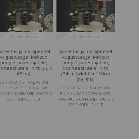
Hetkel otsas
Hetkel otsas
umestus ja meigipeegel
Jumestus ja meigipeegel
valgustusega, Makeup
valgustusega, Makeup
peegel jumestajatele,
peegel jumestajatele,
smeetikutele , 1 tk (65 x
kosmeetikutele , 1 tk
65cm)
(74cm (width) x 110cm
(height))
SORTIMENDIST VÄLJAS VÕI
POLE ENAM TOOTEVALIKUS,
SORTIMENDIST VÄLJAS VÕI
ADAKE SARNASEID TOOTEID
POLE ENAM TOOTEVALIKUS,
MEIE KODULEHELT
VAADAKE SARNASEID TOOTEID
MEIE KODULEHELT