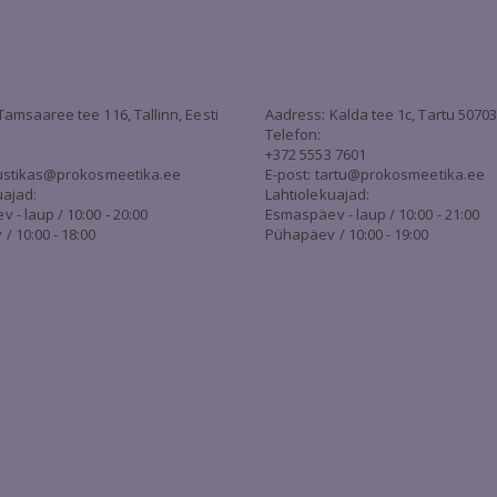
Tamsaaree tee 116, Tallinn, Eesti
Aadress: Kalda tee 1c, Tartu 5070
Telefon:
+372 5553 7601
stikas@prokosmeetika.ee
E-post:
tartu@prokosmeetika.ee
uajad:
Lahtiolekuajad:
- laup / 10:00 - 20:00
Esmaspäev - laup / 10:00 - 21:00
/ 10:00 - 18:00
Pühapäev / 10:00 - 19:00