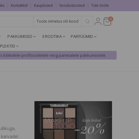
aks
Kontaktid
Kauplused
Soodustooted
Tule tööle
0
PAKKUMISED
EROOTIKA
PARFÜÜMID
PLEKTID
s kõikidele profitoodetele ning parimatele pakkumistele.
llikuga,
 karvadel.