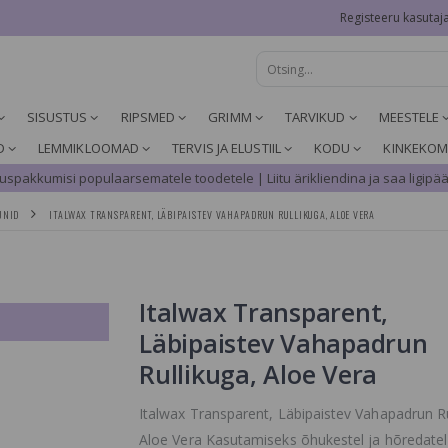
Registeeru kasutaj
SISUSTUS
RIPSMED
GRIMM
TARVIKUD
MEESTELE
D
LEMMIKLOOMAD
TERVIS JA ELUSTIIL
KODU
KINKEKOM
spakkumisi populaarsematele toodetele | Liitu ärikliendina ja saa ligipää
UNID
ITALWAX TRANSPARENT, LÄBIPAISTEV VAHAPADRUN RULLIKUGA, ALOE VERA
Italwax Transparent,
Läbipaistev Vahapadrun
Rullikuga, Aloe Vera
Italwax Transparent, Läbipaistev Vahapadrun Ru
Aloe Vera Kasutamiseks õhukestel ja hõredatel