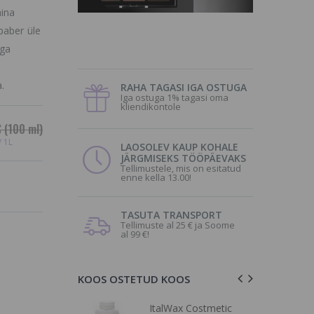
hina
paber üle
ega
a
tega.
RAHA TAGASI IGA OSTUGA
Iga ostuga 1% tagasi oma
kliendikontole
€
(100 ml)
/ 1L
LAOSOLEV KAUP KOHALE
JÄRGMISEKS TÖÖPÄEVAKS
Tellimustele, mis on esitatud
enne kella 13.00!
TASUTA TRANSPORT
Tellimuste al 25 € ja Soome
al 99 €!
KOOS OSTETUD KOOS
, tundlikule
ItalWax Costmetic