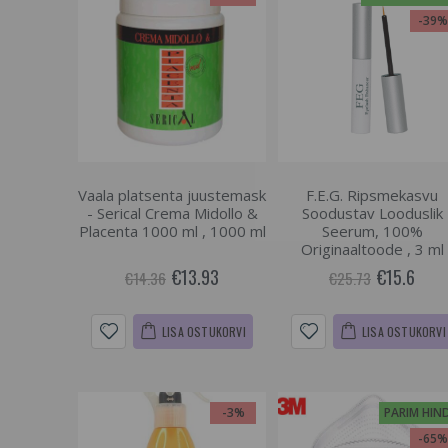
-39
Vaala platsenta juustemask
F.E.G. Ripsmekasvu
- Serical Crema Midollo &
Soodustav Looduslik
Placenta 1000 ml , 1000 ml
Seerum, 100%
Originaaltoode , 3 ml
€13.93
€15.6
€14.36
€25.73
LISA OSTUKORVI
LISA OSTUKORVI
-3%
PARIM HIN
-65