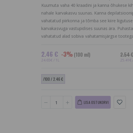
Kuumuta vaha 40 kraadini ja kanna õhukese ki
nahale karvakasvu suunas. Kanna depilatsiooni
vahatatud piirkonna ja tõmba see kiire liigutus
karvakasvuga vastupidises suunas ära. Puhast
vahatatud alad sobiva vahatamisjärgse too
2.46 €
-3%
(100 ml)
2.54 
24.65€ / 1L
25.41€ 
/100 / 2.46 €
LISA OSTUKORVI
Tühi plastikust
Aaloe Vera