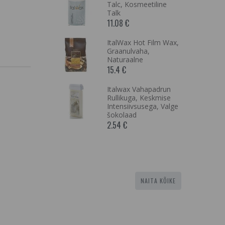
00ml
Talc, Kosmeetiline
un
Talk
11.08 €
eerimiseks,
ItalWax Hot Film Wax,
n 100ml,
Graanulvaha,
Naturaalne
15.4 €
mispaberid
Italwax Vahapadrun
ndard 50
Rullikuga, Keskmise
 Premium
Intensiivsusega, Valge
šokolaad
2.54 €
NAITA KÕIKE