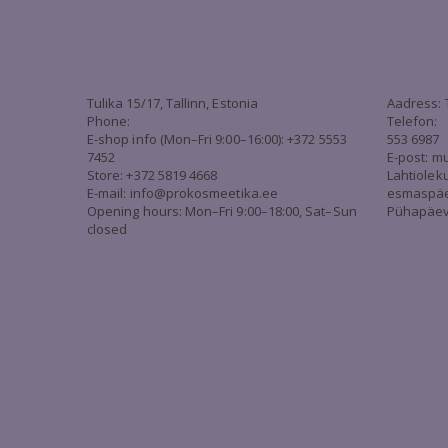
Tulika 15/17, Tallinn, Estonia
Aadress: 
Phone:
Telefon:
E-shop info (Mon–Fri 9:00–16:00): +372 5553
553 6987
7452
E-post:
mu
Store: +372 5819 4668
Lahtiolek
E-mail:
info@prokosmeetika.ee
esmaspäev 
Opening hours: Mon–Fri 9:00–18:00, Sat–Sun
Pühapäev 
closed