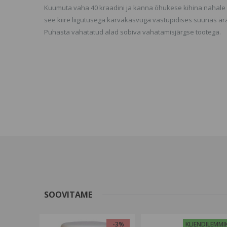
Kuumuta vaha 40 kraadini ja kanna õhukese kihina nahale
see kiire liigutusega karvakasvuga vastupidises suunas är
Puhasta vahatatud alad sobiva vahatamisjärgse tootega.
SOOVITAME
-3%
KLIENDILEMMI