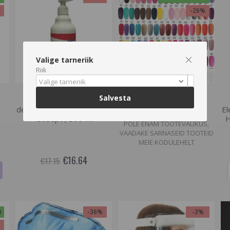
%
-26%
Valige tarneriik
Riik
Hetkel otsas
Hetkel otsas
Valige tarneriik
Salvesta
Antiseptiline geel käte
Geellakk Aden, 10ml.
desinfitseerimiseks, Erisan
El
SORTIMENDIST VÄLJAS VÕI
Isosept , 500 ml
H
POLE ENAM TOOTEVALIKUS,
VAADAKE SARNASEID TOOTEID
MEIE KODULEHELT
€16.64
€17.15
D
-36%
-3%
%