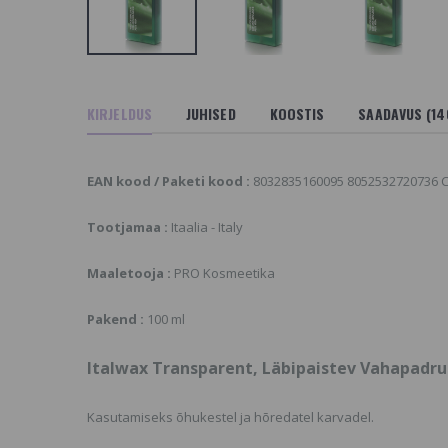
äbipaistev
testi toote nimi
ahapadrun Rullikuga,
0.21 €
suleen
.54 €
Depileve Easy Clean,
epileve Roll-On
vaha seadmete ja
KIRJELDUS
JUHISED
KOOSTIS
SAADAVUS (14
ahapadrun Bronze
tööriistade
ax For Men
puhastusvahend
ahapadrun Meestele
10.6 €
 €
EAN kood / Paketi kood :
8032835160095 8052532720736 C
Depileve
talWax Full Body Wax
depileerimispaber 23 x
Tootjamaa :
Itaalia - Italy
uxury Edition
7,5cm.
uksuslik Graanulvaha
18.9 €
0.63 €
Maaletooja :
PRO Kosmeetika
Pakend :
100 ml
Italwax Transparent, Läbipaistev Vahapadrun
Kasutamiseks õhukestel ja hõredatel karvadel.