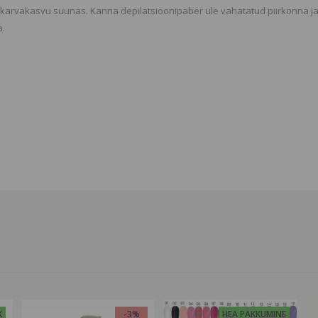
 karvakasvu suunas. Kanna depilatsioonipaber üle vahatatud piirkonna j
a.
K
-3%
HEA PAKKUMINE