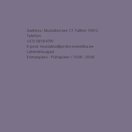
3
Aadress: Mustakivi tee 17, Tallinn 13912
Telefon:
+372 5818 9797
E-post:
mustakivi@prokosmeetika.ee
Lahtiolekuajad:
Esmaspäev - Pühapäev / 10:00 - 20:00