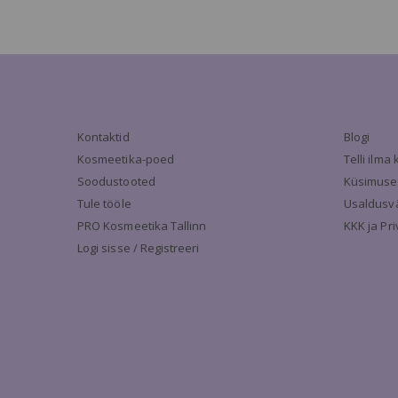
Kontaktid
Blogi
Kosmeetika-poed
Telli ilm
Soodustooted
Küsimuse
Tule tööle
Usaldusv
PRO Kosmeetika Tallinn
KKK ja Pr
Logi sisse / Registreeri