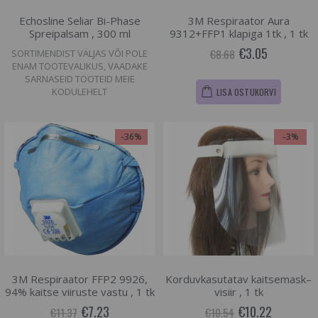
Echosline Seliar Bi-Phase
3M Respiraator Aura
Spreipalsam , 300 ml
9312+FFP1 klapiga 1tk , 1 tk
€3.05
€8.68
SORTIMENDIST VÄLJAS VÕI POLE
ENAM TOOTEVALIKUS, VAADAKE
SARNASEID TOOTEID MEIE
KODULEHELT
LISA OSTUKORVI
-36%
-3%
3M Respiraator FFP2 9926,
Korduvkasutatav kaitsemask–
94% kaitse viiruste vastu , 1 tk
visiir , 1 tk
€7.23
€10.22
€11.37
€10.54