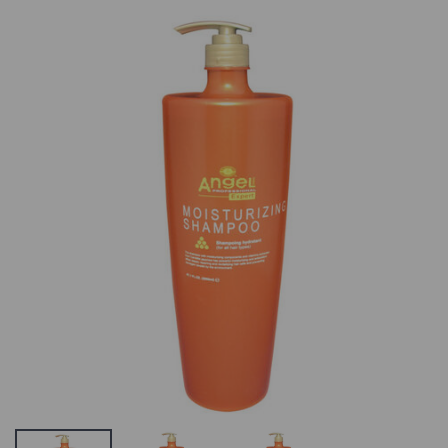
Kilekott
ANGEL
väike/suur testi
Professional
toote nimi
Marine Depth
Spa Palsam Iga
0.21 €
Tüüpi Juustele
11.9 €
19.53 €
Lemon
Cosmetics Body
Angel Water
Cream With
Element
Vitamin E
Nourishing
Pinguldav ja
Cream,
niisutav
Toitemask
kehakreem E-
Juustele Vetikat
vitamiiniga
ja
17.98 €
Taimeekstrakti