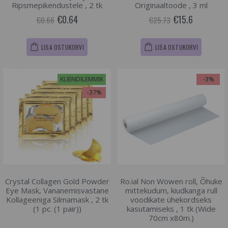
Ripsmepikendustele , 2 tk
Originaaltoode , 3 ml
€0.64
€15.6
€0.66
€25.73
LISA OSTUKORVI
LISA OSTUKORVI
KLIENDILEMMIK
-3%
-37%
Crystal Collagen Gold Powder
Ro.ial Non Wowen roll, Õhuke
Eye Mask, Vananemisvastane
mittekudum, kiudkanga rull
Kollageeniga Silmamask , 2 tk
voodikate ühekordseks
(1 pc. (1 pair))
kasutamiseks , 1 tk (Wide
70cm x80m.)