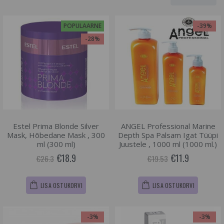
POPULAARNE
-39%
-28%
Estel Prima Blonde Silver
ANGEL Professional Marine
Mask, Hõbedane Mask , 300
Depth Spa Palsam Igat Tüüpi
ml (300 ml)
Juustele , 1000 ml (1000 ml.)
€18.9
€11.9
€26.3
€19.53
LISA OSTUKORVI
LISA OSTUKORVI
-3%
-3%