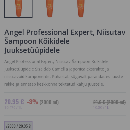
15.4 €
SmileLab
Therapy
Batiste
Advanced
Kuivšampoon
Whitening
Floral &amp;
Toothpaste
Flirty Blush,
Hambaid
Angel Professional Expert, Niisutav
Lillearoomiga
valgendav ja
5.89 €
6.51 €
Šampoon Kõikidele
tugevdav
hambapasta
Juuksetüüpidele
13.16 €
Angel Professional Expert, Niisutav Šampoon Kõikidele
Juuksetüüpidele Sisaldab Camellia Japonica ekstrakte ja
niisutavaid komponente. Puhastab sügavalt parandades juuste
rakke ja ennetab keskkonna tekitatud kahju juustele.
20.95 €
-3%
(2000 ml)
21.6 €
(2000 ml)
10.47€ / 1L
10.8€ / 1L
/2000 / 20.95 €