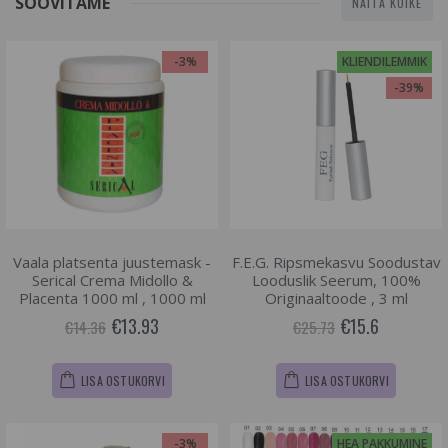
SOOVITAME
NAITA KÕIKE
-3%
KLIENDILEMMIK
-39%
Vaala platsenta juustemask -
F.E.G. Ripsmekasvu Soodustav
Serical Crema Midollo &
Looduslik Seerum, 100%
Placenta 1000 ml , 1000 ml
Originaaltoode , 3 ml
€13.93
€15.6
€14.36
€25.73
LISA OSTUKORVI
LISA OSTUKORVI
-3%
HEA PAKKUMINE