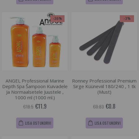
-36%
-3%
ANGEL Professional Marine
Ronney Professional Premium
Depth Spa Šampoon Kuivadele
Sirge Küüneviil 180/240 , 1 tk
Ja Normaalsetele Juustele ,
(Must)
1000 ml (1000 ml.)
€11.9
€0.8
€18.5
€0.83
LISA OSTUKORVI
LISA OSTUKORVI