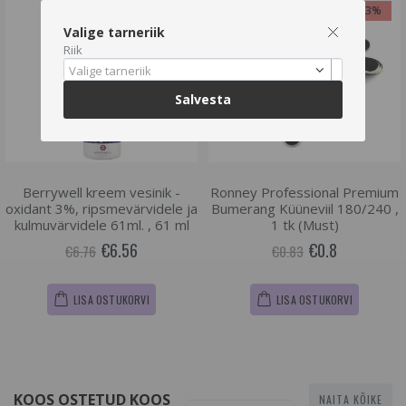
-3%
-3%
Valige tarneriik
Riik
Valige tarneriik
Salvesta
Berrywell kreem vesinik -
Ronney Professional Premium
oxidant 3%, ripsmevärvidele ja
Bumerang Küüneviil 180/240 ,
kulmuvärvidele 61ml. , 61 ml
1 tk (Must)
€6.56
€0.8
€6.76
€0.83
LISA OSTUKORVI
LISA OSTUKORVI
KOOS OSTETUD KOOS
NAITA KÕIKE