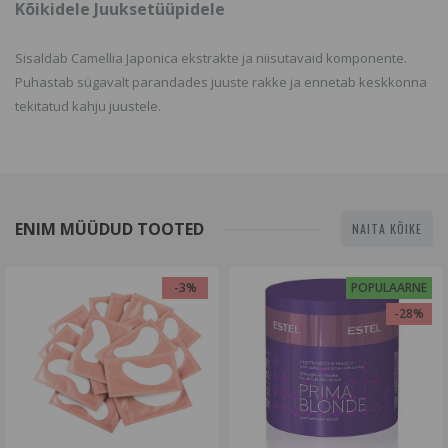
Kõikidele Juuksetüüpidele
Sisaldab Camellia Japonica ekstrakte ja niisutavaid komponente.
Puhastab sügavalt parandades juuste rakke ja ennetab keskkonna
tekitatud kahju juustele.
ENIM MÜÜDUD TOOTED
NAITA KÕIKE
-3%
POPULAARNE
-28%