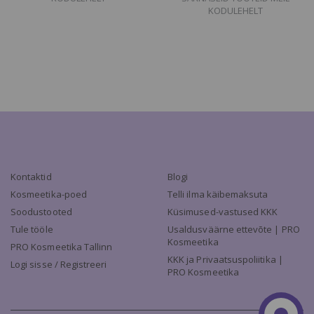
KODULEHELT
Kontaktid
Blogi
Kosmeetika-poed
Telli ilma käibemaksuta
Soodustooted
Küsimused-vastused KKK
Tule tööle
Usaldusväärne ettevõte | PRO
Kosmeetika
PRO Kosmeetika Tallinn
KKK ja Privaatsuspoliitika |
Logi sisse / Registreeri
PRO Kosmeetika