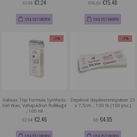
€1.24
€15.48
€1.96
€15.96
LISA OSTUKORVI
LISA OSTUKORVI
-3%
-3%
Italwax Top Formula Synthetic
Depileve depileerimispaber 23
Gel Wax, Vahapadrun Rullikuga
x 7,5cm. , 100 tk (100 psc.)
, 100 ml
€2.46
€4.85
€2.54
€5
LISA OSTUKORVI
LISA OSTUKORVI