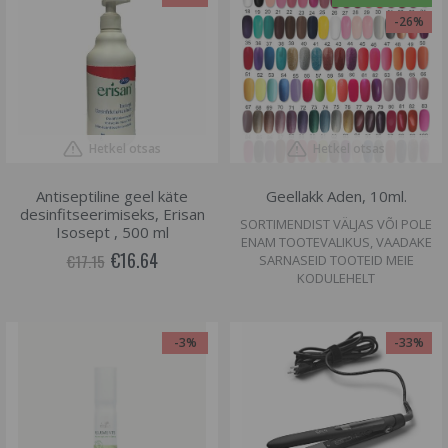
-26%
Hetkel otsas
Hetkel otsas
Antiseptiline geel käte
Geellakk Aden, 10ml.
desinfitseerimiseks, Erisan
SORTIMENDIST VÄLJAS VÕI POLE
Isosept , 500 ml
ENAM TOOTEVALIKUS, VAADAKE
€16.64
€17.15
SARNASEID TOOTEID MEIE
KODULEHELT
-3%
-33%