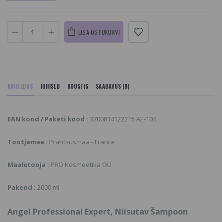
LISA OSTUKORVI
KIRJELDUS
JUHISED
KOOSTIS
SAADAVUS (9)
EAN kood / Paketi kood :
3700814122215 AE-103
Tootjamaa :
Prantsusmaa - France
Maaletooja :
PRO Kosmeetika OÜ
Pakend :
2000 ml
Angel Professional Expert, Niisutav Šampoon