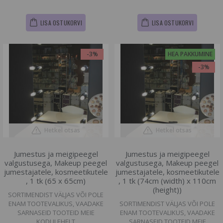
LISA OSTUKORVI
LISA OSTUKORVI
-3%
HEA PAKKUMINE
-3%
Hetkel otsas
Hetkel otsas
Jumestus ja meigipeegel
Jumestus ja meigipeegel
valgustusega, Makeup peegel
valgustusega, Makeup peegel
jumestajatele, kosmeetikutele
jumestajatele, kosmeetikutele
, 1 tk (65 x 65cm)
, 1 tk (74cm (width) x 110cm
(height))
SORTIMENDIST VÄLJAS VÕI POLE
ENAM TOOTEVALIKUS, VAADAKE
SORTIMENDIST VÄLJAS VÕI POLE
SARNASEID TOOTEID MEIE
ENAM TOOTEVALIKUS, VAADAKE
KODULEHELT
SARNASEID TOOTEID MEIE