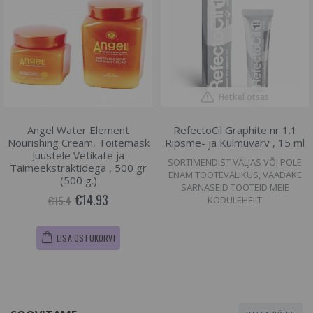
Hetkel otsas
Angel Water Element
RefectoCil Graphite nr 1.1
Nourishing Cream, Toitemask
Ripsme- ja Kulmuvärv , 15 ml
Juustele Vetikate ja
SORTIMENDIST VÄLJAS VÕI POLE
Taimeekstraktidega , 500 gr
ENAM TOOTEVALIKUS, VAADAKE
(500 g.)
SARNASEID TOOTEID MEIE
€14.93
€15.4
KODULEHELT
LISA OSTUKORVI