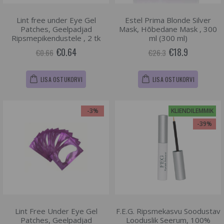
Lint free under Eye Gel
Estel Prima Blonde Silver
Patches, Geelpadjad
Mask, Hõbedane Mask , 300
Ripsmepikendustele , 2 tk
ml (300 ml)
€0.64
€18.9
€0.66
€26.3
LISA OSTUKORVI
LISA OSTUKORVI
-3%
KLIENDILEMMIK
-39%
Lint Free Under Eye Gel
F.E.G. Ripsmekasvu Soodustav
Patches, Geelpadjad
Looduslik Seerum, 100%