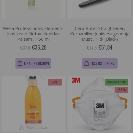
Wella Professionals Elements
Cera Bullet Straightener,
Juustesse Jäetav Hooldav
Keraamiline Juuksesirgendaja
Palsam , 150 ml
Must , 1 tk (Black)
€36.28
€51.84
€37.4
€77.5
LISA OSTUKORVI
LISA OSTUKORVI
-3%
PARIM HIND
-65%
Hetkel otsas