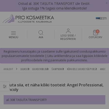
x
Ostud al. 30€ TASUTA TRANSPORT üle Eesti!.
Iga ostuga 1% tagasi oma kliendikontole!
EESTI
0
LOGI SISSE /
MENÜÜ
AVA
OSTUKORV
REGISTREERI
Registeeru kasutajaks ja saadame sulle igakuiseid sooduspakkumisi
populaarsematele toodetele | Liitu ärikliendina ja saa ligipääs kõikidele
profitoodetele ning parimatele pakkumistele.
AVALEHT
JUUKSED
JUUKSEHOOLDUS
ŠAMPOONID
KÕIKIDELE JUUKSETÜÜPIDELE
ANGEL P
Vajuta siia, et näha kõiki tooteid: Angel Professional,
Dancoly
al. 30€ TASUTA TRANSPORT!