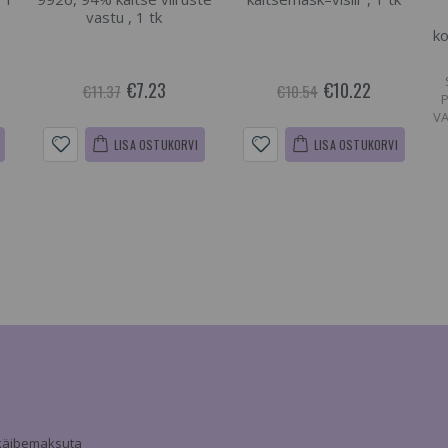
vastu , 1 tk
ko
€7.23
€10.22
€11.37
€10.54
VA
LISA OSTUKORVI
LISA OSTUKORVI
a käibemaksuta