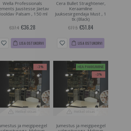
Wella Professionals
Cera Bullet Straightener,
ements Juustesse Jäetav
Keraamiline
ooldav Palsam , 150 ml
Juuksesirgendaja Must , 1
tk (Black)
€36.28
€51.84
€37.4
€77.5
LISA OSTUKORVI
LISA OSTUKORVI
-3%
HEA PAKKUMINE
-3%
Hetkel otsas
Hetkel otsas
umestus ja meigipeegel
Jumestus ja meigipeegel
valgustusega, Makeup
valgustusega, Makeup