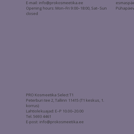
E-mail:
info@prokosmeetika.ee
esmaspäev 
Opening hours: Mon–Fri 9:00–18:00, Sat–Sun
Pühapäev 
closed
PRO Kosmeetika Select T1
Peterburi tee 2, Tallinn 11415 (T1 keskus, 1.
korrus)
Lahtiolekuajad: E–P 10.00–20.00
Tel. 5693 4461
E-post: info@prokosmeetika.ee