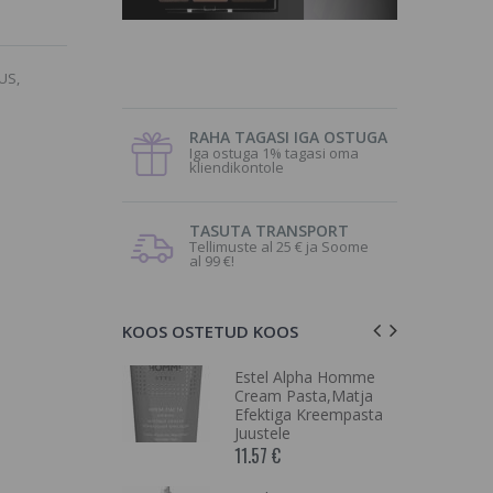
US,
RAHA TAGASI IGA OSTUGA
Iga ostuga 1% tagasi oma
kliendikontole
TASUTA TRANSPORT
Tellimuste al 25 € ja Soome
al 99 €!
KOOS OSTETUD KOOS
aha
Estel Alpha Homme
iseks
Cream Pasta,Matja
 ja õrnale
Efektiga Kreempasta
ml, roheline
Juustele
11.57 €