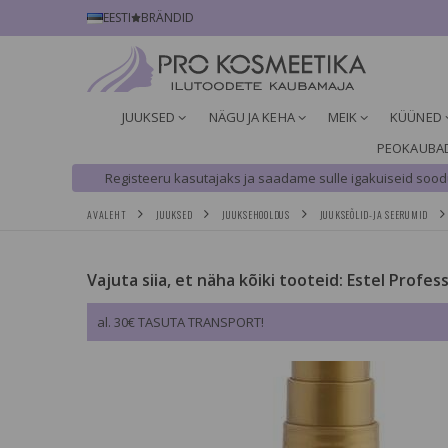
EESTI
BRÄNDID
JUUKSED
NÄGU JA KEHA
MEIK
KÜÜNED
PEOKAUBA
Registeeru kasutajaks ja saadame sulle igakuiseid soodu
AVALEHT
JUUKSED
JUUKSEHOOLDUS
JUUKSEÕLID-JA SEERUMID
Vajuta siia, et näha kõiki tooteid: Estel Profes
al. 30€ TASUTA TRANSPORT!