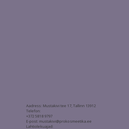
3
Aadress: Mustakivi tee 17, Tallinn 13912
Telefon:
+372 5818 9797
E-post:
mustakivi@prokosmeetika.ee
Lahtiolekuajad: