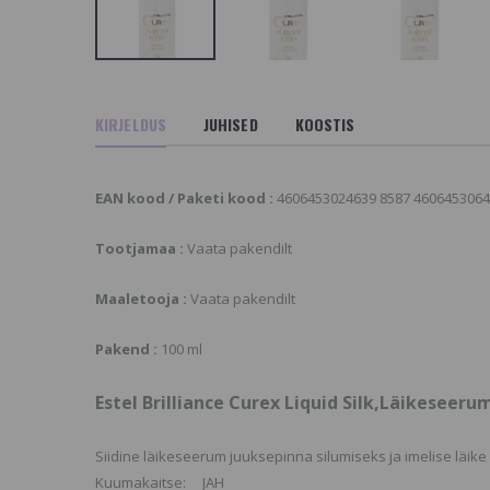
AADAKE SARNASEID
VAADAKE SARNASEID
OOTEID MEIE
TOOTEID MEIE
ODULEHELT
KODULEHELT
stel Airex Hair
Estel Alpha Homme
ousse,Elastne
Shampoo,Toniseeriv
KIRJELDUS
JUHISED
KOOSTIS
uuksevaht
Šampoon Meestele
26.87 €
ORTIMENDIST VÄLJAS
ÕI POLE ENAM
OOTEVALIKUS,
Looduslik
EAN kood / Paketi kood :
4606453024639 8587 4606453064
AADAKE SARNASEID
ammoniaagivaba püsi
juuksevärv - TINTS OF
OOTEID MEIE
NATURE, kummeli ja
ODULEHELT
Tootjamaa :
Vaata pakendilt
aloe veraga 7D
18.19 €
stel Otium Color Life
Maaletooja :
Vaata pakendilt
hampoo, Šampoon
ärvitud Juustele
Pakend :
100 ml
ORTIMENDIST VÄLJAS
ÕI POLE ENAM
OOTEVALIKUS,
Estel Brilliance Curex Liquid Silk,Läikeseeru
AADAKE SARNASEID
OOTEID MEIE
ODULEHELT
Siidine läikeseerum juuksepinna silumiseks ja imelise läike
Kuumakaitse: JAH