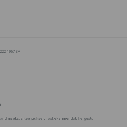
Spray,Juukselakk
Depileve 
vahapadru
15.14 €
rullikuga t
nahale
3 €
Estel Alpha Homme
Beard & Hair Care Oil
Juukse- ja habemeõli
Estel Aire
14.78 €
Cream 3D,
Modelleer
Kreem
222 1967 SV
10.18 €
m
 andmiseks. Ei tee juukseid raskeks, imendub kergesti.