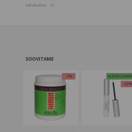
Värvikaitse: EI
SOOVITAME
-3%
KLIENDILEMMI
-39