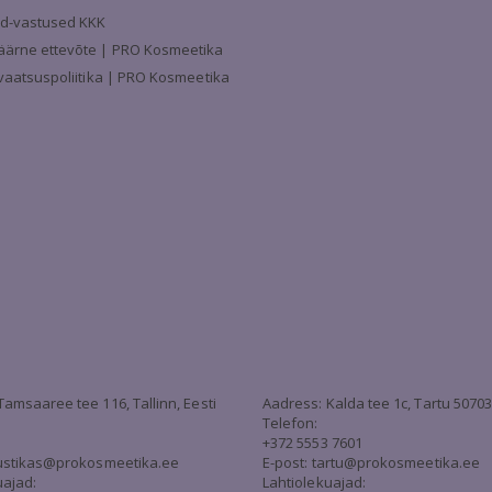
d-vastused KKK
äärne ettevõte | PRO Kosmeetika
ivaatsuspoliitika | PRO Kosmeetika
Tamsaaree tee 116, Tallinn, Eesti
Aadress: Kalda tee 1c, Tartu 5070
Telefon:
+372 5553 7601
stikas@prokosmeetika.ee
E-post:
tartu@prokosmeetika.ee
uajad:
Lahtiolekuajad: