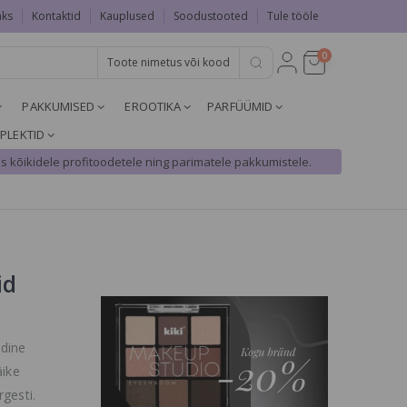
aks
Kontaktid
Kauplused
Soodustooted
Tule tööle
0
PAKKUMISED
EROOTIKA
PARFÜÜMID
PLEKTID
s kõikidele profitoodetele ning parimatele pakkumistele.
id
idine
äike
gesti.