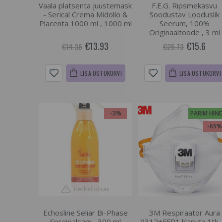
Vaala platsenta juustemask
F.E.G. Ripsmekasvu
- Serical Crema Midollo &
Soodustav Looduslik
Placenta 1000 ml , 1000 ml
Seerum, 100%
Originaaltoode , 3 ml
€13.93
€15.6
€14.36
€25.73
LISA OSTUKORVI
LISA OSTUKORVI
-3%
PARIM HIN
-65
Hetkel otsas
Echosline Seliar Bi-Phase
3M Respiraator Aura
Spreipalsam , 300 ml
9312+FFP1 klapiga 1tk ,