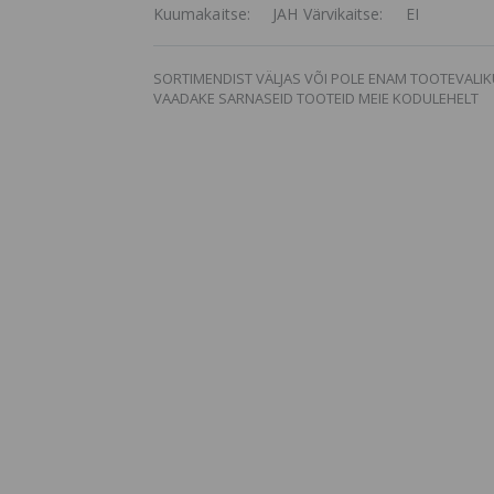
Kuumakaitse: JAH Värvikaitse: EI
SORTIMENDIST VÄLJAS VÕI POLE ENAM TOOTEVALIK
VAADAKE SARNASEID TOOTEID MEIE KODULEHELT
Estel Prima Blonde
Clorofill v
Silver Mask, Hõbedane
depileerim
Mask
tundlikule
nahale 100
18.9 €
26.3 €
2.59 €
Estel Airex Hair