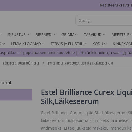
Registeeru kasutaj
SISUSTUS
RIPSMED
GRIMM
TARVIKUD
MEESTELE
D
LEMMIKLOOMAD
TERVIS JA ELUSTIIL
KODU
KINKEKOM
spakkumisi populaarsematele toodetele | Liitu ärikliendina ja saa ligipää
KÕIKIDELE JUUKSETÜÜPIDELE
ESTEL BRILLIANCE CUREX LIQUID SILK,LÄIKESEERUM
sional
Estel Brilliance Curex Liqu
Silk,Läikeseerum
Estel Brilliance Curex Liquid Silk,Läikeseerum Si
läikeseerum juuksepinna silumiseks ja imelise l
andmiseks. Ei tee juukseid raskeks, imendub ker