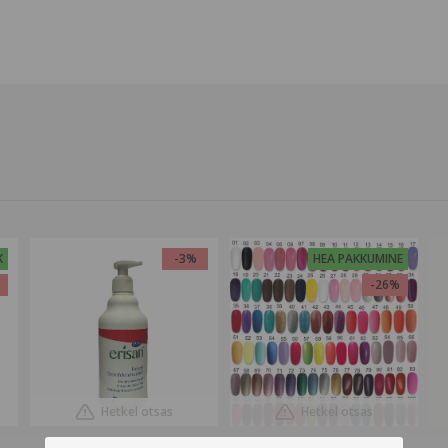
K
-3%
HEA PAKKUMINE
%
-26%
Hetkel otsas
Hetkel otsas