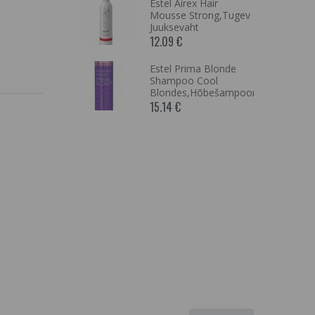
Aloe Vera
Estel Airex Hair
n laia
Mousse Strong,Tugev
undlikule
Juuksevaht
12.09 €
Estel Prima Blonde
x Modelling
Shampoo Cool
Juuste
Blondes,Hõbešampoon
imiseks
15.14 €