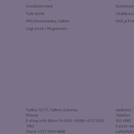
Soodustooted
Küsimuse
Tule tööle
Usaldusv
PRO Kosmeetika Tallinn
KKK ja Pr
Logi sisse / Registreeri
Tulika 15/17, Tallinn, Estonia
Aadress: 
Phone:
Telefon:
E-shop info (Mon–Fri 9:00–16:00): +372 5553
553 6987
7452
E-post:
mu
Store: +372 5819 4668
Lahtiolek