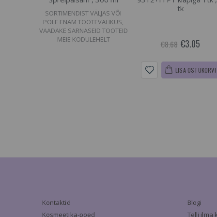
tk
SORTIMENDIST VÄLJAS VÕI
POLE ENAM TOOTEVALIKUS,
VAADAKE SARNASEID TOOTEID
MEIE KODULEHELT
€3.05
€8.68
LISA OSTUKORVI
Kontaktid
Blogi
Kosmeetika-poed
Telli ilm