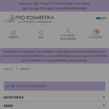
x
Ostud al. 30€ TASUTA TRANSPORT üle Eesti!.
Iga ostuga 1% tagasi oma kliendikontole!
EESTI
0
LOGI SISSE /
MENÜÜ
AVA
OSTUKORV
REGISTREERI
Registeeru kasutajaks ja saadame sulle igakuiseid sooduspakkumisi
populaarsematele toodetele | Liitu ärikliendina ja saa ligipääs kõikidele
profitoodetele ning parimatele pakkumistele.
AVALEHT
JUUKSED
al. 30€ TASUTA TRANSPORT!
KATEGOORIAD
BRÄND