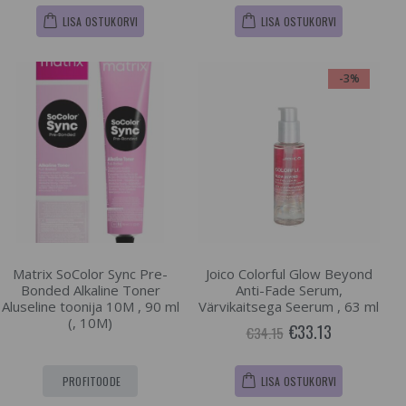
LISA OSTUKORVI
LISA OSTUKORVI
-3%
Matrix SoColor Sync Pre-
Joico Colorful Glow Beyond
Bonded Alkaline Toner
Anti-Fade Serum,
Aluseline toonija 10M , 90 ml
Värvikaitsega Seerum , 63 ml
(, 10M)
€33.13
€34.15
PROFITOODE
LISA OSTUKORVI