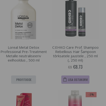
Loreal Metal Detox
C:EHKO Care Prof. Shampoo
Professional Pre-Treatment
Rebellious Hair Šampoon
Metalle neutraliseeriv
tõrksatele juustele , 250 ml
eelhooldus , 500 ml
(, 250 ml)
€8.73
€9
PROFITOODE
LISA OSTUKORVI
-3%