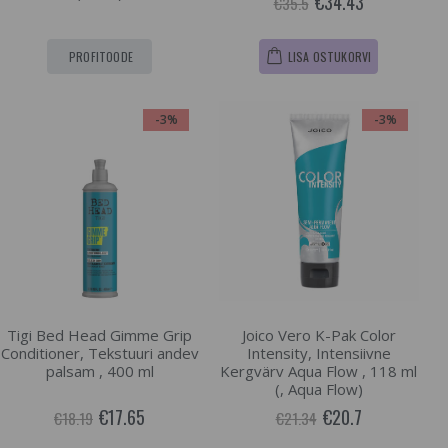
€34.43
€35.5
PROFITOODE
LISA OSTUKORVI
-3%
-3%
Tigi Bed Head Gimme Grip
Joico Vero K-Pak Color
Conditioner, Tekstuuri andev
Intensity, Intensiivne
palsam , 400 ml
Kergvärv Aqua Flow , 118 ml
(, Aqua Flow)
€17.65
€20.7
€18.19
€21.34