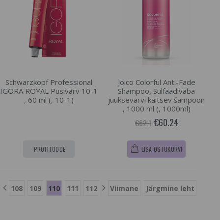
Schwarzkopf Professional
Joico Colorful Anti-Fade
IGORA ROYAL Püsivärv 10-1
Shampoo, Sulfaadivaba
, 60 ml (, 10-1)
juuksevärvi kaitsev šampoon
, 1000 ml (, 1000ml)
€60.24
€62.1
PROFITOODE
LISA OSTUKORVI
108
109
110
111
112
Viimane
Järgmine leht