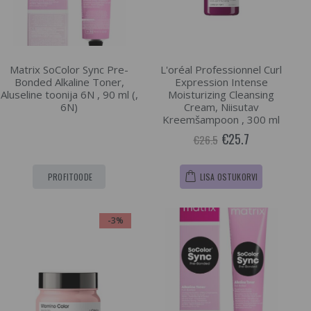
Matrix SoColor Sync Pre-
L'oréal Professionnel Curl
Bonded Alkaline Toner,
Expression Intense
Aluseline toonija 6N , 90 ml (,
Moisturizing Cleansing
6N)
Cream, Niisutav
Kreemšampoon , 300 ml
€25.7
€26.5
PROFITOODE
LISA OSTUKORVI
-3%