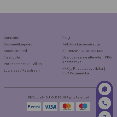
Kontaktid
Blogi
Kosmeetika-poed
Telli ilma käibemaksuta
Soodustooted
Küsimused-vastused KKK
Tule tööle
Usaldusväärne ettevõte | PRO
Kosmeetika
PRO Kosmeetika Tallinn
KKK ja Privaatsuspoliitika |
Logi sisse / Registreeri
PRO Kosmeetika
PROstore24 OÜ. © 2026. All Rights Reserved