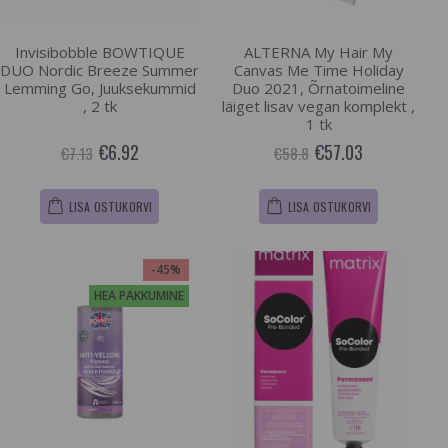
Invisibobble BOWTIQUE
ALTERNA My Hair My
DUO Nordic Breeze Summer
Canvas Me Time Holiday
Lemming Go, Juuksekummid
Duo 2021, Õrnatoimeline
, 2 tk
läiget lisav vegan komplekt ,
1 tk
€6.92
€57.03
€7.13
€58.8
LISA OSTUKORVI
LISA OSTUKORVI
-45%
HEA PAKKUMINE