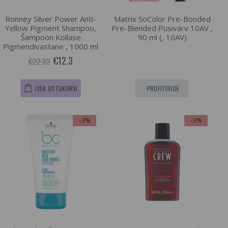
Ronney Silver Power Anti-
Matrix SoColor Pre-Bonded
Yellow Pigment Shampoo,
Pre-Blended Püsivärv 10AV ,
Šampoon Kollase
90 ml (, 10AV)
Pigmendivastane , 1000 ml
€12.3
€22.32
LISA OSTUKORVI
PROFITOODE
-3%
-3%