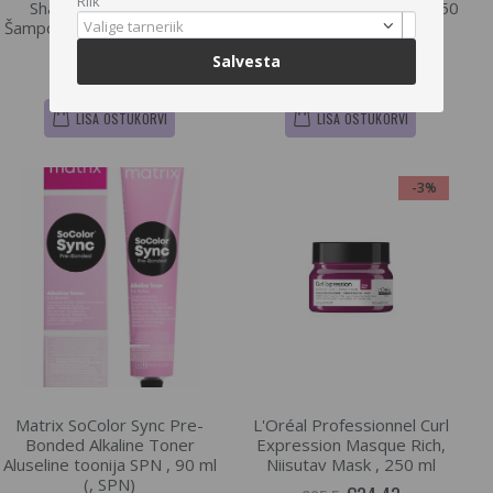
Riik
Shampoo Sära Andev
normaalsetele juustele , 250
Šampoon , 300 ml (, 300 ml)
Valige tarneriik
ml (, 250 ml)
€22.31
€8.73
€23
€9
Salvesta
LISA OSTUKORVI
LISA OSTUKORVI
-3%
Matrix SoColor Sync Pre-
L'Oréal Professionnel Curl
Bonded Alkaline Toner
Expression Masque Rich,
Aluseline toonija SPN , 90 ml
Niisutav Mask , 250 ml
(, SPN)