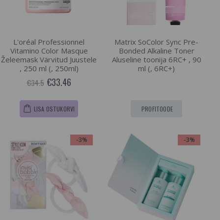
L'oréal Professionnel
Matrix SoColor Sync Pre-
Vitamino Color Masque
Bonded Alkaline Toner
Želeemask Värvitud Juustele
Aluseline toonija 6RC+ , 90
, 250 ml (, 250ml)
ml (, 6RC+)
€33.46
€34.5
LISA OSTUKORVI
PROFITOODE
-3%
-3%