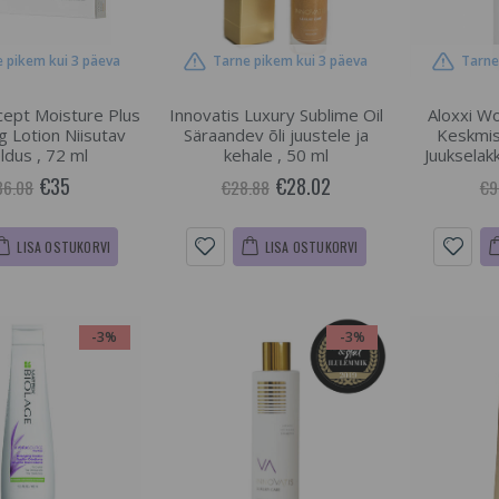
 pikem kui 3 päeva
Tarne pikem kui 3 päeva
Tarne
ept Moisture Plus
Innovatis Luxury Sublime Oil
Aloxxi W
g Lotion Niisutav
Säraandev õli juustele ja
Keskmi
ldus , 72 ml
kehale , 50 ml
Juukselakk
€35
€28.02
36.08
€28.88
€9
LISA OSTUKORVI
LISA OSTUKORVI
-3%
-3%