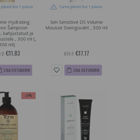
 pikem kui 1 päeva
Tarne pikem kui 1 päeva
rme Hydrating
Sim Sensitive DS Volume
poo Šampoon
Mousse Soenguvaht , 300 ml
, kahjustatud ja
ustele , 300 ml (,
300 ml)
€11.83
€17.17
2.2
€17.7
LISA OSTUKORVI
LISA OSTUKORVI
-3%