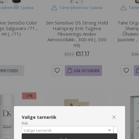
 pikem kui 1 päeva
Tarne pikem kui 1 päeva
Tarne
tive SensiDo Color
Sim Sensitive DS Strong Hold
Tahe Orga
ic Salguvärv /71 ,
Hairspray Eriti Tugeva
Sham
 ml (, /71)
Fikseeringu Andev
Õhukest
Aerosoollakk , 300 ml (, 300
Juustele ,
ml)
€17.17
€17.7
€14
PROFITOODE
LISA OSTUKORVI
-3%
Valige tarneriik
Riik
Valige tarneriik