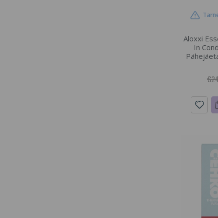
Tarne
Aloxxi Ess
In Con
Pähejäeta
€24