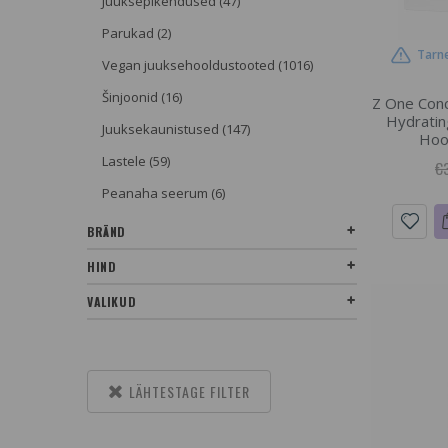
Juuksepikendused (47)
Parukad (2)
Tarne
Vegan juuksehooldustooted (1016)
Šinjoonid (16)
Z One Conc
Hydratin
Juuksekaunistused (147)
Hoo
Lastele (59)
€
Peanaha seerum (6)
BRÄND
HIND
VALIKUD
LÄHTESTAGE FILTER