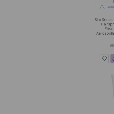
Tarne
Sim Sensit
Hairspr
Fikse
Aerosoolla
€1