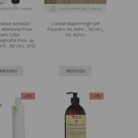
 pikem kui 1 päeva
Tarne pikem kui 7 päeva
sitive SensiDo
L'oréal Majirel High Lift
e Ammonia Free
Püsivärv HL Ash+ , 50 ml (,
eam Color
HL Ash+)
givaba Püsi- ja
/0 , 60 ml (, 3/0)
ROFITOODE
PROFITOODE
-3%
-3%