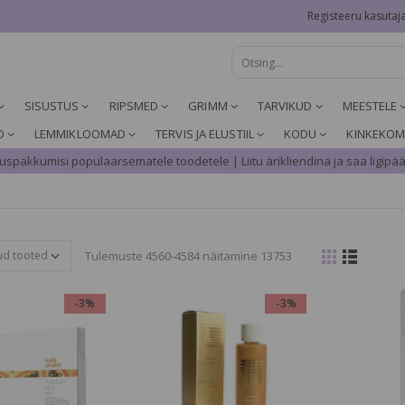
Registeeru kasutaj
SISUSTUS
RIPSMED
GRIMM
TARVIKUD
MEESTELE
D
LEMMIKLOOMAD
TERVIS JA ELUSTIIL
KODU
KINKEKOM
spakkumisi populaarsematele toodetele | Liitu ärikliendina ja saa ligipää
Tulemuste 4560-4584 näitamine 13753
-3%
-3%