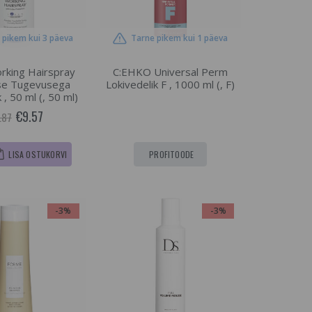
 pikem kui 3 päeva
Tarne pikem kui 1 päeva
orking Hairspray
C:EHKO Universal Perm
se Tugevusega
Lokivedelik F , 1000 ml (, F)
 , 50 ml (, 50 ml)
€9.57
.87
LISA OSTUKORVI
PROFITOODE
-3%
-3%