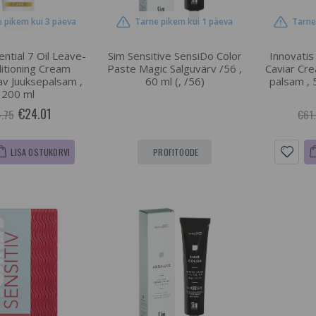
 pikem kui 3 päeva
Tarne pikem kui 1 päeva
Tarne
ential 7 Oil Leave-
Sim Sensitive SensiDo Color
Innovatis
ditioning Cream
Paste Magic Salguvärv /56 ,
Caviar Cr
v Juuksepalsam ,
60 ml (, /56)
palsam , 
200 ml
€24.01
.75
€61
LISA OSTUKORVI
PROFITOODE