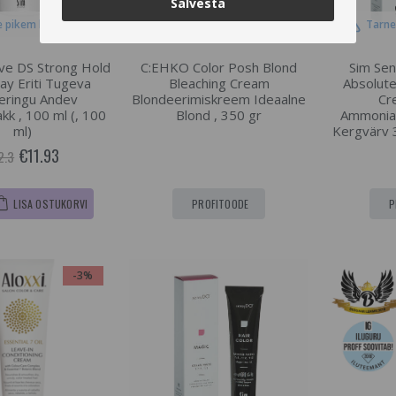
Salvesta
 pikem kui 1 päeva
Tarne pikem kui 1 päeva
Tarne
ive DS Strong Hold
C:EHKO Color Posh Blond
Sim Sen
ay Eriti Tugeva
Bleaching Cream
Absolut
eringu Andev
Blondeerimiskreem Ideaalne
Cr
kk , 100 ml (, 100
Blond , 350 gr
Ammoniaa
ml)
Kergvärv 3
€11.93
2.3
LISA OSTUKORVI
PROFITOODE
P
-3%