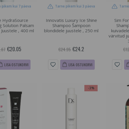
 pikem kui 7 päeva
Tarne pikem kui 3 päeva
Tarne
e HydraSource
Innovatis Luxury Ice Shine
Sim Fo
g Solution Palsam
Shampoo Šampoon
Sham
 Juustele , 400 ml
blondidele juustele , 250 ml
kuivadele
värvitud ju
€20.05
€24.2
.67
€24.95
€1
LISA OSTUKORVI
LISA OSTUKORVI
-3%