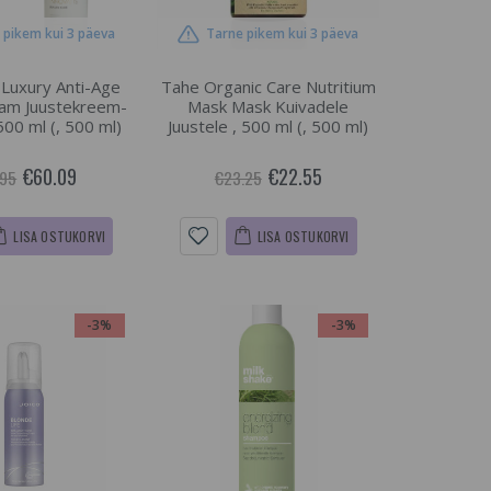
 pikem kui 3 päeva
Tarne pikem kui 3 päeva
 Luxury Anti-Age
Tahe Organic Care Nutritium
eam Juustekreem-
Mask Mask Kuivadele
500 ml (, 500 ml)
Juustele , 500 ml (, 500 ml)
€60.09
€22.55
.95
€23.25
LISA OSTUKORVI
LISA OSTUKORVI
-3%
-3%