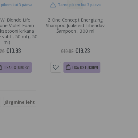
 pikem kui 3 päeva
Tarne pikem kui 3 päeva
EW! Blonde Life
Z One Concept Energizing
 Tone Violet Foam
Shampoo Juukseid Tihendav
uksetooni kirkana
Šampoon , 300 ml
 vaht , 50 ml (, 50
ml)
€10.93
€19.23
.26
€19.82
LISA OSTUKORVI
LISA OSTUKORVI
Järgmine leht