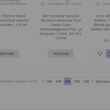
 pikem kui 1 päeva
Tarne pikem kui 1 päeva
Tarne
 Thermo Wave
Sim Sensitive SensiDo
Joico N
Termoloki Vahend
Absolute Ammonia Free
Brilliant
Juustele , 150 ml
Cream Color
Blondi ju
Ammoniaagivaba Püsi- ja
hoidev siluv
Kergvärv 7/344 , 60 ml (,
7/344)
€11
PROFITOODE
PROFITOODE
189
190
191
192
193
Viimane
560-4584 näitamine 13753