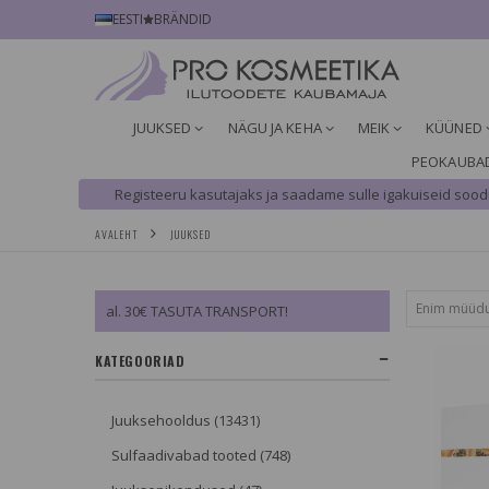
EESTI
BRÄNDID
JUUKSED
NÄGU JA KEHA
MEIK
KÜÜNED
PEOKAUBA
Registeeru kasutajaks ja saadame sulle igakuiseid soodu
AVALEHT
JUUKSED
al. 30€ TASUTA TRANSPORT!
KATEGOORIAD
Juuksehooldus (13431)
Sulfaadivabad tooted (748)