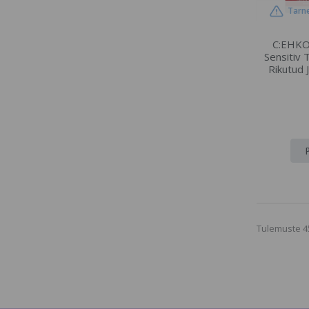
Tarne
C:EHKO
Sensitiv 
Rikutud 
Tulemuste 4