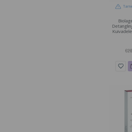
Tarne
Biolag
Detanglin
Kuivadele
€20