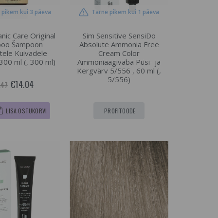
 pikem kui 3 päeva
Tarne pikem kui 1 päeva
nic Care Original
Sim Sensitive SensiDo
poo Šampoon
Absolute Ammonia Free
ele Kuivadele
Cream Color
 300 ml (, 300 ml)
Ammoniaagivaba Püsi- ja
Kergvärv 5/556 , 60 ml (,
5/556)
€14.04
.47
LISA OSTUKORVI
PROFITOODE