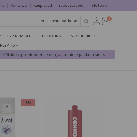
aks
Kontaktid
Kauplused
Soodustooted
Tule tööle
0
PAKKUMISED
EROOTIKA
PARFÜÜMID
PLEKTID
s kõikidele profitoodetele ning parimatele pakkumistele.
-3%