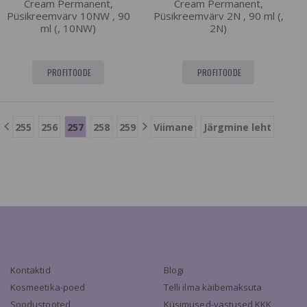
Cream Permanent,
Cream Permanent,
Püsikreemvärv 10NW , 90
Püsikreemvärv 2N , 90 ml (,
ml (, 10NW)
2N)
PROFITOODE
PROFITOODE
255
256
257
258
259
Viimane
Järgmine leht
Kontaktid
Blogi
Kosmeetika-poed
Telli ilma käibemaksuta
Soodustooted
Küsimused-vastused KKK