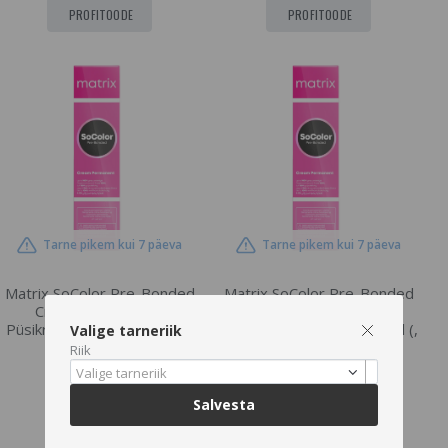
PROFITOODE
PROFITOODE
Tarne pikem kui 7 päeva
Tarne pikem kui 7 päeva
Matrix SoColor Pre-Bonded
Matrix SoColor Pre-Bonded
Cream Permanent,
Cream Permanent,
Püsikreemvärv 7A , 90 ml (,
Püsikreemvärv 5BC , 90 ml (,
Valige tarneriik
7A)
5BC)
Riik
Valige tarneriik
Salvesta
PROFITOODE
PROFITOODE