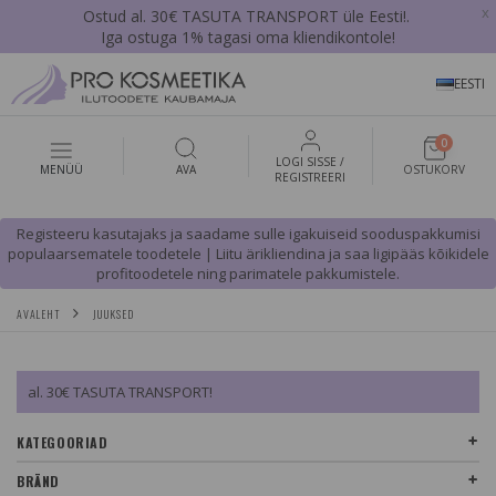
x
Ostud al. 30€ TASUTA TRANSPORT üle Eesti!.
Iga ostuga 1% tagasi oma kliendikontole!
EESTI
0
LOGI SISSE /
MENÜÜ
AVA
OSTUKORV
REGISTREERI
Registeeru kasutajaks ja saadame sulle igakuiseid sooduspakkumisi
populaarsematele toodetele | Liitu ärikliendina ja saa ligipääs kõikidele
profitoodetele ning parimatele pakkumistele.
AVALEHT
JUUKSED
al. 30€ TASUTA TRANSPORT!
KATEGOORIAD
BRÄND