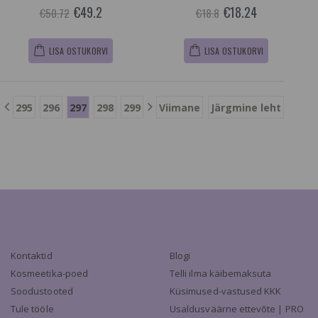
€49.2
€18.24
€50.72
€18.8
LISA OSTUKORVI
LISA OSTUKORVI
295
296
297
298
299
Viimane
Järgmine leht
Kontaktid
Blogi
Kosmeetika-poed
Telli ilma käibemaksuta
Soodustooted
Küsimused-vastused KKK
Tule tööle
Usaldusväärne ettevõte | PRO