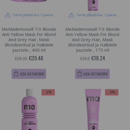
Tarne pikem kui 1 päeva
Tarne pikem kui 1 päeva
MeMademoisell 7•3 Blonde
MeMademoisell 7•3 Blonde
Anti Yellow Mask For Blond
Anti Yellow Mask For Blond
And Grey Hair, Mask
And Grey Hair, Mask
Blondeeritud Ja Hallidele
Blondeeritud Ja Hallidele
Juustele , 400 ml
Juustele , 175 ml
€29.48
€18.24
€30.39
€18.8
LISA OSTUKORVI
LISA OSTUKORVI
-3%
-3%