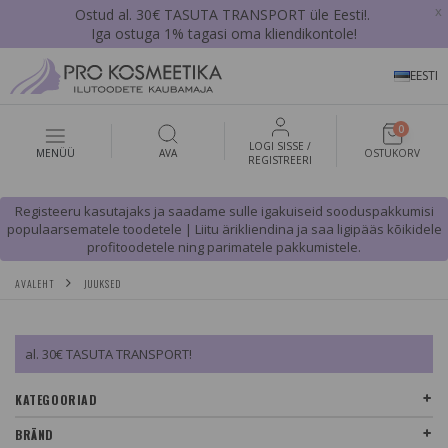
x
Ostud al. 30€ TASUTA TRANSPORT üle Eesti!.
Iga ostuga 1% tagasi oma kliendikontole!
EESTI
0
LOGI SISSE /
MENÜÜ
AVA
OSTUKORV
REGISTREERI
Registeeru kasutajaks ja saadame sulle igakuiseid sooduspakkumisi
populaarsematele toodetele | Liitu ärikliendina ja saa ligipääs kõikidele
profitoodetele ning parimatele pakkumistele.
AVALEHT
JUUKSED
al. 30€ TASUTA TRANSPORT!
KATEGOORIAD
BRÄND