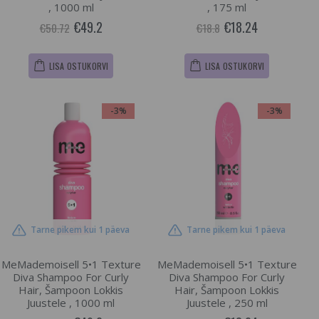
, 1000 ml
, 175 ml
€49.2
€18.24
€50.72
€18.8
LISA OSTUKORVI
LISA OSTUKORVI
-3%
-3%
Tarne pikem kui 1 päeva
Tarne pikem kui 1 päeva
MeMademoisell 5•1 Texture
MeMademoisell 5•1 Texture
Diva Shampoo For Curly
Diva Shampoo For Curly
Hair, Šampoon Lokkis
Hair, Šampoon Lokkis
Juustele , 1000 ml
Juustele , 250 ml