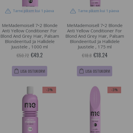
Tarne pikem kui 1 päeva
Tarne pikem kui 1 päeva
MeMademoisell 7•2 Blonde
MeMademoisell 7•2 Blonde
Anti Yellow Conditioner For
Anti Yellow Conditioner For
Blond And Grey Hair, Palsam
Blond And Grey Hair, Palsam
Blondeeritud Ja Hallidele
Blondeeritud Ja Hallidele
Juustele , 1000 ml
Juustele , 175 ml
€49.2
€18.24
€50.72
€18.8
LISA OSTUKORVI
LISA OSTUKORVI
-3%
-3%