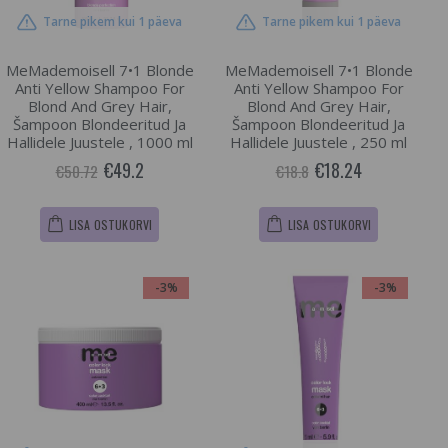
Tarne pikem kui 1 päeva
Tarne pikem kui 1 päeva
MeMademoisell 7•1 Blonde
MeMademoisell 7•1 Blonde
Anti Yellow Shampoo For
Anti Yellow Shampoo For
Blond And Grey Hair,
Blond And Grey Hair,
Šampoon Blondeeritud Ja
Šampoon Blondeeritud Ja
Hallidele Juustele , 1000 ml
Hallidele Juustele , 250 ml
€49.2
€18.24
€50.72
€18.8
LISA OSTUKORVI
LISA OSTUKORVI
-3%
-3%