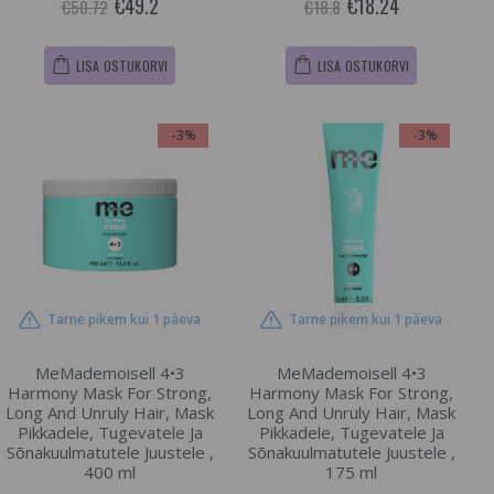
€49.2
€18.24
€50.72
€18.8
LISA OSTUKORVI
LISA OSTUKORVI
-3%
-3%
Tarne pikem kui 1 päeva
Tarne pikem kui 1 päeva
MeMademoisell 4•3
MeMademoisell 4•3
Harmony Mask For Strong,
Harmony Mask For Strong,
Long And Unruly Hair, Mask
Long And Unruly Hair, Mask
Pikkadele, Tugevatele Ja
Pikkadele, Tugevatele Ja
Sõnakuulmatutele Juustele ,
Sõnakuulmatutele Juustele ,
400 ml
175 ml