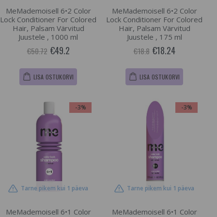
MeMademoisell 6•2 Color
MeMademoisell 6•2 Color
Lock Conditioner For Colored
Lock Conditioner For Colored
Hair, Palsam Värvitud
Hair, Palsam Värvitud
Juustele , 1000 ml
Juustele , 175 ml
€49.2
€18.24
€50.72
€18.8
LISA OSTUKORVI
LISA OSTUKORVI
-3%
-3%
Tarne pikem kui 1 päeva
Tarne pikem kui 1 päeva
MeMademoisell 6•1 Color
MeMademoisell 6•1 Color