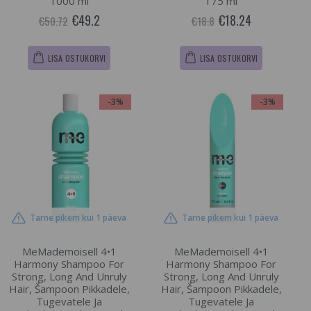
1000 ml
175 ml
€49.2
€18.24
€50.72
€18.8
LISA OSTUKORVI
LISA OSTUKORVI
-3%
-3%
Tarne pikem kui 1 päeva
Tarne pikem kui 1 päeva
MeMademoisell 4•1
MeMademoisell 4•1
Harmony Shampoo For
Harmony Shampoo For
Strong, Long And Unruly
Strong, Long And Unruly
Hair, Šampoon Pikkadele,
Hair, Šampoon Pikkadele,
Tugevatele Ja
Tugevatele Ja