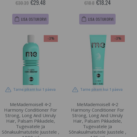
€29.48
€18.24
€30.39
€18.8
LISA OSTUKORVI
LISA OSTUKORVI
-3%
-3%
Tarne pikem kui 1 päeva
Tarne pikem kui 1 päeva
MeMademoisell 4•2
MeMademoisell 4•2
Harmony Conditioner For
Harmony Conditioner For
Strong, Long And Unruly
Strong, Long And Unruly
Hair, Palsam Pikkadele,
Hair, Palsam Pikkadele,
Tugevatele Ja
Tugevatele Ja
Sõnakuulmatutele Juustele ,
Sõnakuulmatutele Juustele ,