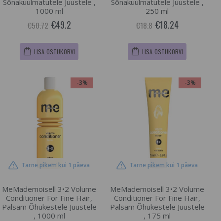
Sõnakuulmatutele Juustele ,
Sõnakuulmatutele Juustele ,
1000 ml
250 ml
€49.2
€18.24
€50.72
€18.8
LISA OSTUKORVI
LISA OSTUKORVI
-3%
-3%
Tarne pikem kui 1 päeva
Tarne pikem kui 1 päeva
MeMademoisell 3•2 Volume
MeMademoisell 3•2 Volume
Conditioner For Fine Hair,
Conditioner For Fine Hair,
Palsam Õhukestele Juustele
Palsam Õhukestele Juustele
, 1000 ml
, 175 ml