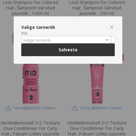
Lock Shampoo For Colored
Lock Shampoo For Colored
Hair, Šampoon Värvitud
Hair, Šampoon Värvitud
Juustele , 1000 ml
Juustele , 250 ml
€49.2
€18.24
€50.72
€18.8
Valige tarneriik
Riik
LISA OSTUKORVI
LISA OSTUKORVI
Valige tarneriik
Salvesta
-3%
-3%
Tarne pikem kui 1 päeva
Tarne pikem kui 1 päeva
MeMademoisell 5•2 Texture
MeMademoisell 5•2 Texture
Diva Conditioner For Curly
Diva Conditioner For Curly
Hair, Palsam Lokkis Juustele
Hair, Palsam Lokkis Juustele