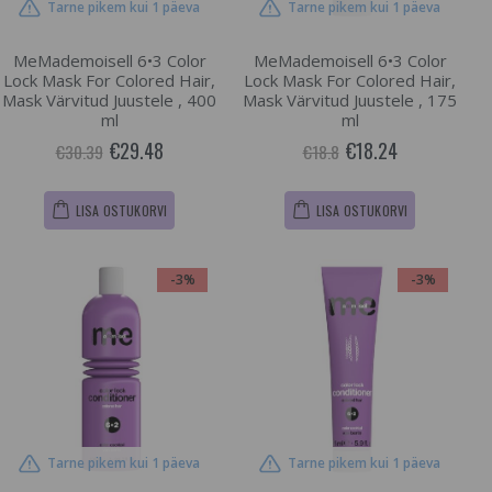
Tarne pikem kui 1 päeva
Tarne pikem kui 1 päeva
MeMademoisell 6•3 Color
MeMademoisell 6•3 Color
Lock Mask For Colored Hair,
Lock Mask For Colored Hair,
Mask Värvitud Juustele , 400
Mask Värvitud Juustele , 175
ml
ml
€29.48
€18.24
€30.39
€18.8
LISA OSTUKORVI
LISA OSTUKORVI
-3%
-3%
Tarne pikem kui 1 päeva
Tarne pikem kui 1 päeva