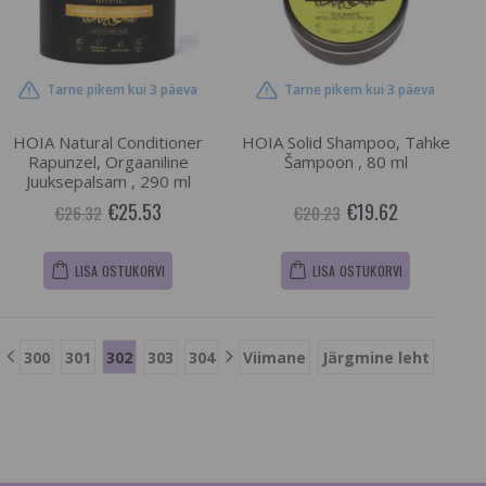
Tarne pikem kui 3 päeva
Tarne pikem kui 3 päeva
HOIA Natural Conditioner
HOIA Solid Shampoo, Tahke
Rapunzel, Orgaaniline
Šampoon , 80 ml
Juuksepalsam , 290 ml
€25.53
€19.62
€26.32
€20.23
LISA OSTUKORVI
LISA OSTUKORVI
300
301
302
303
304
Viimane
Järgmine leht