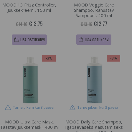
MOOD 13 Frizz Controller,
MOOD Veggie Care
Juuksekreem , 150 ml
Shampoo, Rahustav
Šampoon , 400 ml
€13.75
€12.77
€14.18
€13.16
LISA OSTUKORVI
LISA OSTUKORVI
-3%
-3%
Tarne pikem kui 3 päeva
Tarne pikem kui 3 päeva
MOOD Ultra Care Mask,
MOOD Daily Care Shampoo,
Taastav Juuksemask , 400 ml
Igapäevaseks Kasutamiseks