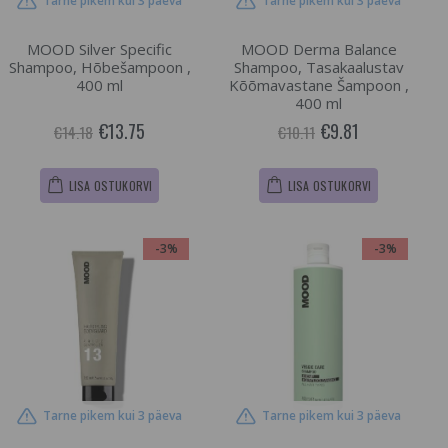
Tarne pikem kui 3 päeva
Tarne pikem kui 3 päeva
MOOD Silver Specific
MOOD Derma Balance
Shampoo, Hõbešampoon ,
Shampoo, Tasakaalustav
400 ml
Kõõmavastane Šampoon ,
400 ml
€13.75
€9.81
€14.18
€10.11
LISA OSTUKORVI
LISA OSTUKORVI
-3%
-3%
Tarne pikem kui 3 päeva
Tarne pikem kui 3 päeva