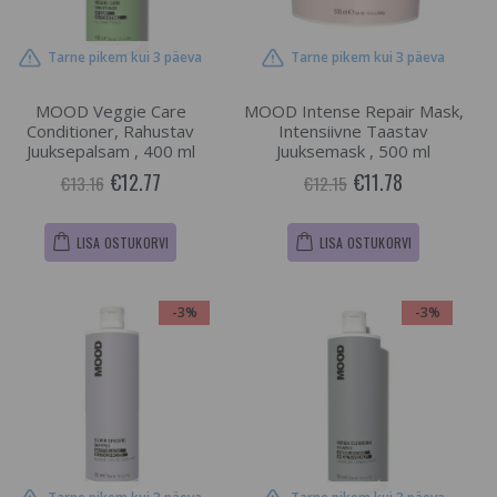
Tarne pikem kui 3 päeva
Tarne pikem kui 3 päeva
MOOD Veggie Care
MOOD Intense Repair Mask,
Conditioner, Rahustav
Intensiivne Taastav
Juuksepalsam , 400 ml
Juuksemask , 500 ml
€12.77
€11.78
€13.16
€12.15
LISA OSTUKORVI
LISA OSTUKORVI
-3%
-3%