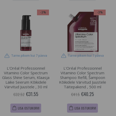
-3%
-3%
Tarne pikem kui 7 päeva
Tarne pikem kui 7 päeva
L'Oréal Professionnel
L'Oréal Professionnel
Vitamino Color Spectrum
Vitamino Color Spectrum
Glass Shine Serum, Klaasja
Shampoo Refill, Šampoon
Läike Seerum Kõikidele
Kõikidele Värvitud Juustele
Värvitud Juustele , 30 ml
Täitepakend , 500 ml
€31.55
€40.25
€32.52
€41.5
LISA OSTUKORVI
LISA OSTUKORVI