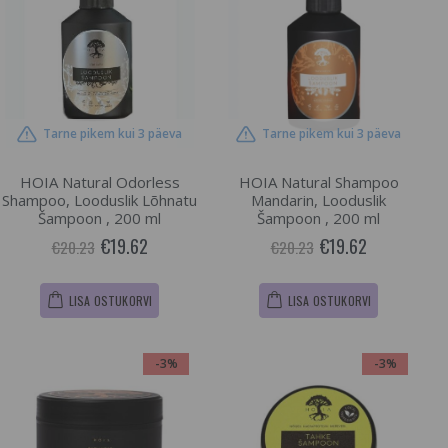
Tarne pikem kui 3 päeva
Tarne pikem kui 3 päeva
HOIA Natural Odorless
HOIA Natural Shampoo
Shampoo, Looduslik Lõhnatu
Mandarin, Looduslik
Šampoon , 200 ml
Šampoon , 200 ml
€19.62
€19.62
€20.23
€20.23
LISA OSTUKORVI
LISA OSTUKORVI
-3%
-3%