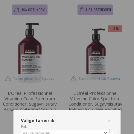
LISA OSTUKORVI
LISA OSTUKORVI
-3%
Tarne pikem kui 7 päeva
Tarne pikem kui 7 päeva
L'Oréal Professionnel
L'Oréal Professionnel
Vitamino Color Spectrum
Vitamino Color Spectrum
Conditioner, Sügavniisutav
Conditioner, Sügavniisutav
Palsam Kõikidele Värvitud
Palsam Kõikidele Värvitud
Juustele , 750 ml
Juustele , 500 ml
Valige tarneriik
€48.98
€50.5
Riik
Valige tarneriik