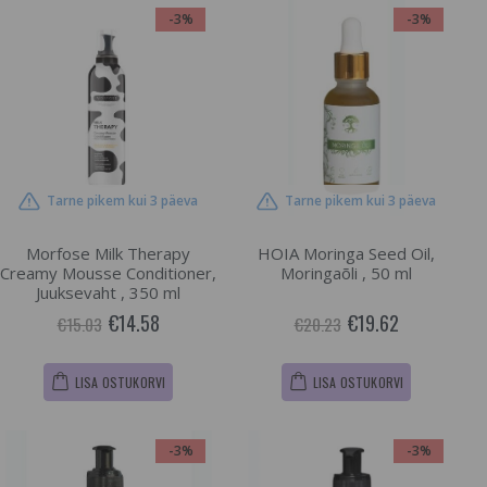
-3%
-3%
Tarne pikem kui 3 päeva
Tarne pikem kui 3 päeva
Morfose Milk Therapy
HOIA Moringa Seed Oil,
Creamy Mousse Conditioner,
Moringaõli , 50 ml
Juuksevaht , 350 ml
€14.58
€19.62
€15.03
€20.23
LISA OSTUKORVI
LISA OSTUKORVI
-3%
-3%