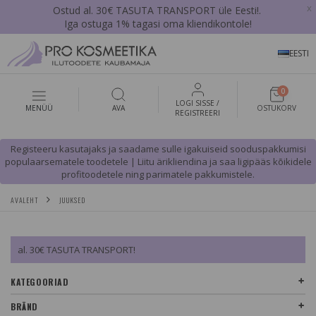
x
Ostud al. 30€ TASUTA TRANSPORT üle Eesti!.
Iga ostuga 1% tagasi oma kliendikontole!
EESTI
0
LOGI SISSE /
MENÜÜ
AVA
OSTUKORV
REGISTREERI
Registeeru kasutajaks ja saadame sulle igakuiseid sooduspakkumisi
populaarsematele toodetele | Liitu ärikliendina ja saa ligipääs kõikidele
profitoodetele ning parimatele pakkumistele.
AVALEHT
JUUKSED
al. 30€ TASUTA TRANSPORT!
KATEGOORIAD
BRÄND