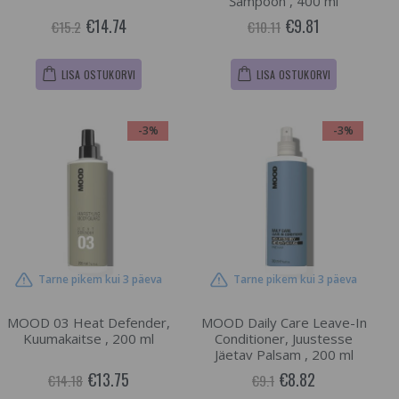
Šampoon , 400 ml
€14.74
€9.81
€15.2
€10.11
LISA OSTUKORVI
LISA OSTUKORVI
-3%
-3%
Tarne pikem kui 3 päeva
Tarne pikem kui 3 päeva
MOOD 03 Heat Defender,
MOOD Daily Care Leave-In
Kuumakaitse , 200 ml
Conditioner, Juustesse
Jäetav Palsam , 200 ml
€13.75
€8.82
€14.18
€9.1