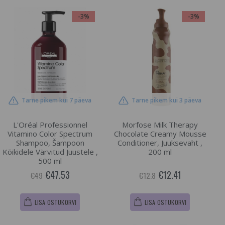
-3%
-3%
Tarne pikem kui 7 päeva
Tarne pikem kui 3 päeva
L'Oréal Professionnel
Morfose Milk Therapy
Vitamino Color Spectrum
Chocolate Creamy Mousse
Shampoo, Šampoon
Conditioner, Juuksevaht ,
Kõikidele Värvitud Juustele ,
200 ml
500 ml
€47.53
€12.41
€49
€12.8
LISA OSTUKORVI
LISA OSTUKORVI