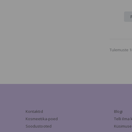
Tulemuste 1
Kontaktid
Blogi
Kosmeetika-poed
Telli ilm
Soodustooted
Küsimuse