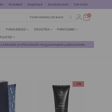
aks
Kontaktid
Kauplused
Soodustooted
Tule tööle
0
PAKKUMISED
EROOTIKA
PARFÜÜMID
PLEKTID
s kõikidele profitoodetele ning parimatele pakkumistele.
-3%