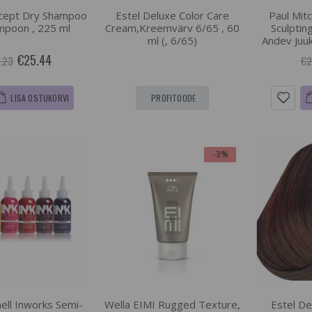
cept Dry Shampoo
Estel Deluxe Color Care
Paul Mit
mpoon , 225 ml
Cream,Kreemvärv 6/65 , 60
Sculptin
ml (, 6/65)
Andev Juu
€25.44
.23
€2
LISA OSTUKORVI
PROFITOODE
-3%
hell Inworks Semi-
Wella EIMI Rugged Texture,
Estel De