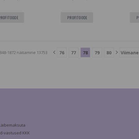
PROFITOODE
PROFITOODE
P
76
77
78
79
80
Viimane
848-1872 näitamine 13753
a käibemaksuta
d-vastused KKK