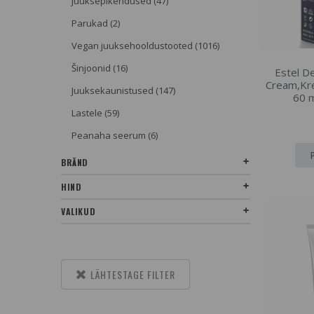
Juuksepikendused (47)
Parukad (2)
Vegan juuksehooldustooted (1016)
Šinjoonid (16)
Estel D
Cream,Kr
Juuksekaunistused (147)
60 m
Lastele (59)
Peanaha seerum (6)
BRÄND
HIND
VALIKUD
LÄHTESTAGE FILTER