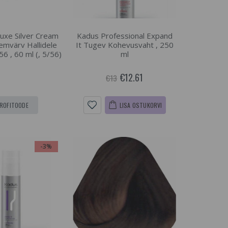
Luxe Silver Cream
Kadus Professional Expand
emvärv Hallidele
It Tugev Kohevusvaht , 250
56 , 60 ml (, 5/56)
ml
€12.61
€13
ROFITOODE
LISA OSTUKORVI
-3%