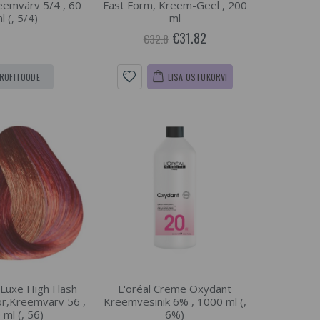
emvärv 5/4 , 60
Fast Form, Kreem-Geel , 200
l (, 5/4)
ml
€31.82
€32.8
ROFITOODE
LISA OSTUKORVI
 Luxe High Flash
L'oréal Creme Oxydant
r,Kreemvärv 56 ,
Kreemvesinik 6% , 1000 ml (,
 ml (, 56)
6%)