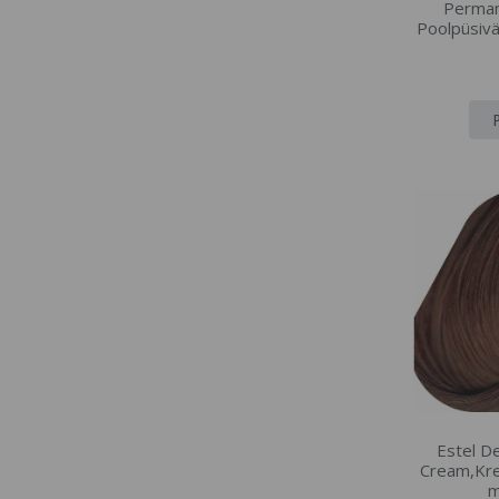
Perman
Poolpüsivä
Estel D
Cream,Kre
m