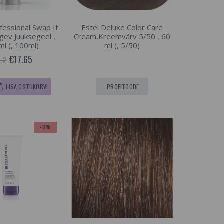
fessional Swap It
Estel Deluxe Color Care
gev Juuksegeel ,
Cream,Kreemvärv 5/50 , 60
ml (, 100ml)
ml (, 5/50)
€17.65
.2
LISA OSTUKORVI
PROFITOODE
-3%