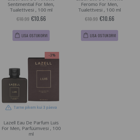
Sentimential For Men,
Feromo For Men,
Tualettvesi , 100 ml
Tualettvesi , 100 ml
€10.66
€10.66
€10.99
€10.99
LISA OSTUKORVI
LISA OSTUKORVI
-3%
Tarne pikem kui 3 päeva
Lazell Eau De Parfum Luis
For Men, Parfüümvesi , 100
ml