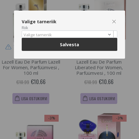
Valige tarneriik
Riik
Valige tarneriik
Salvesta
Tarne pikem kui 3 päeva
Tarne pikem kui 3 päeva
Lazell Eau De Parfum Lazell
Lazell Eau De Parfum
For Women, Parfüümvesi ,
Liberated For Women,
100 ml
Parfüümvesi , 100 ml
€10.66
€10.66
€10.99
€10.99
LISA OSTUKORVI
LISA OSTUKORVI
-3%
-3%