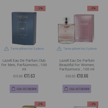
-3%
-3%
Tarne pikem kui 3 päeva
Tarne pikem kui 3 päeva
Lazell Eau De Parfum Club
Lazell Eau De Parfum
For Men, Parfüümvesi , 100
Beautiful For Women,
ml
Parfüümvesi , 100 ml
€11.63
€10.66
€11.99
€10.99
LISA OSTUKORVI
LISA OSTUKORVI
-3%
-3%