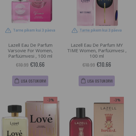
Tarne pikem kui 3 päeva
Tarne pikem kui 3 päeva
Lazell Eau De Parfum
Lazell Eau De Parfum MY
Varsovie For Women,
TIME Women, Parfüümvesi ,
Parfüümvesi , 100 ml
100 ml
€10.66
€10.66
€10.99
€10.99
LISA OSTUKORVI
LISA OSTUKORVI
-3%
-3%