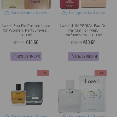
Tarne pikem kui 3 päeva
Tarne pikem kui 3 päeva
Lazell Eau De Parfum Love
Lazell $ IMPERIAL Eau De
for Women, Parfüümvesi ,
Parfum For Men,
100 ml
Parfüümvesi , 100 ml
€10.66
€10.66
€10.99
€10.99
LISA OSTUKORVI
LISA OSTUKORVI
-3%
-3%
Tarne pikem kui 3 päeva
Tarne pikem kui 3 päeva