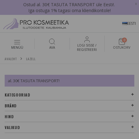
x
Ostud al. 30€ TASUTA TRANSPORT üle Eesti!.
Iga ostuga 1% tagasi oma kliendikontole!
EESTI
0
LOGI SISSE /
MENÜÜ
AVA
OSTUKORV
REGISTREERI
AVALEHT
LAZELL
al. 30€ TASUTA TRANSPORT!
KATEGOORIAD
BRÄND
HIND
VALIKUD