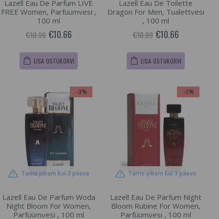
Lazell Eau De Parfum LIVE
Lazell Eau De Toilette
FREE Women, Parfüümvesi ,
Dragon For Men, Tualettvesi
100 ml
, 100 ml
€10.66
€10.66
€10.99
€10.99
LISA OSTUKORVI
LISA OSTUKORVI
-3%
-3%
Tarne pikem kui 3 päeva
Tarne pikem kui 3 päeva
Lazell Eau De Parfum Woda
Lazell Eau De Parfum Night
Night Bloom For Women,
Bloom Rubine For Women,
Parfüümvesi , 100 ml
Parfüümvesi , 100 ml