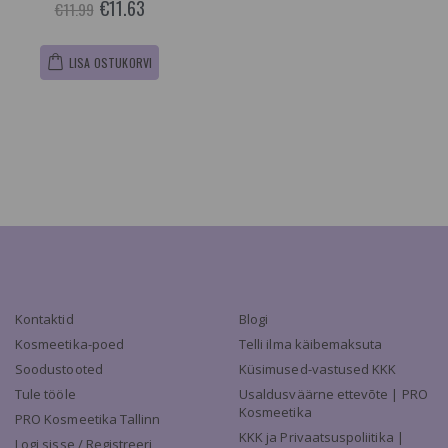
€11.63
€11.99
LISA OSTUKORVI
Kontaktid
Blogi
Kosmeetika-poed
Telli ilma käibemaksuta
Soodustooted
Küsimused-vastused KKK
Tule tööle
Usaldusväärne ettevõte | PRO
Kosmeetika
PRO Kosmeetika Tallinn
KKK ja Privaatsuspoliitika |
Logi sisse / Registreeri