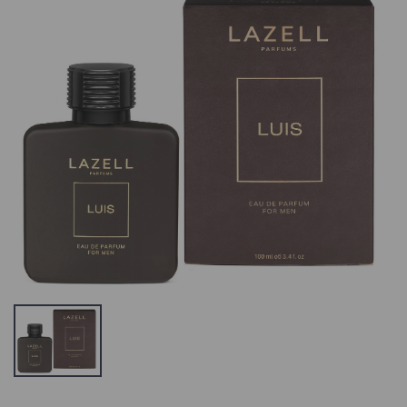
So Eco Gentle
So Eco Gentle
Wide Tooth
Wide Tooth
Comb,
Comb,
Juuksekamm
Juuksekamm
6.09 €
6.09 €