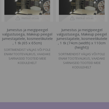
Hetkel otsas
Hetkel otsas
Jumestus ja meigipeegel
Jumestus ja meigipeegel
valgustusega, Makeup peegel
valgustusega, Makeup peegel
jumestajatele, kosmeetikutele
jumestajatele, kosmeetikutele
, 1 tk (65 x 65cm)
, 1 tk (74cm (width) x 110cm
(height))
SORTIMENDIST VÄLJAS VÕI POLE
ENAM TOOTEVALIKUS, VAADAKE
SORTIMENDIST VÄLJAS VÕI POLE
SARNASEID TOOTEID MEIE
ENAM TOOTEVALIKUS, VAADAKE
KODULEHELT
SARNASEID TOOTEID MEIE
KODULEHELT