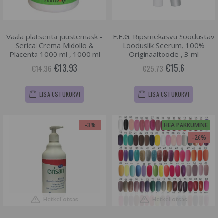
Vaala platsenta juustemask -
F.E.G. Ripsmekasvu Soodustav
Serical Crema Midollo &
Looduslik Seerum, 100%
Placenta 1000 ml , 1000 ml
Originaaltoode , 3 ml
€13.93
€15.6
€14.36
€25.73
LISA OSTUKORVI
LISA OSTUKORVI
-3%
HEA PAKKUMINE
-26%
Hetkel otsas
Hetkel otsas