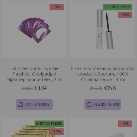
-3%
KLIENDILEMMIK
-39%
Lint Free Under Eye Gel
F.E.G. Ripsmekasvu Soodustav
Patches, Geelpadjad
Looduslik Seerum, 100%
Ripsmepikendustele , 2 tk
Originaaltoode , 3 ml
€0.64
€15.6
€0.66
€25.73
LISA OSTUKORVI
LISA OSTUKORVI
KLIENDILEMMIK
-3%
-37%