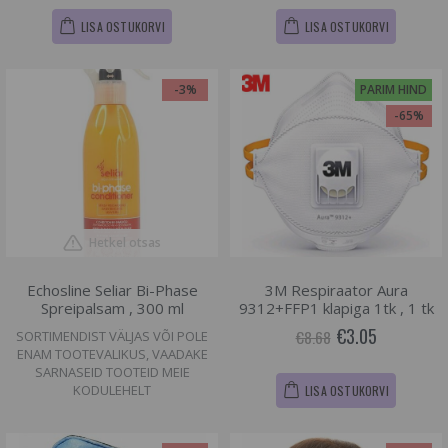
LISA OSTUKORVI
LISA OSTUKORVI
-3%
PARIM HIND
-65%
Hetkel otsas
Echosline Seliar Bi-Phase
3M Respiraator Aura
Spreipalsam , 300 ml
9312+FFP1 klapiga 1tk , 1 tk
€3.05
€8.68
SORTIMENDIST VÄLJAS VÕI POLE
ENAM TOOTEVALIKUS, VAADAKE
SARNASEID TOOTEID MEIE
KODULEHELT
LISA OSTUKORVI