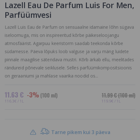
Lazell Eau De Parfum Luis For Men,
Parfüümvesi
Lazell Luis Eau de Parfum on sensuaalne idamaine lõhn sügava
iseloomuga, mis on inspireeritud kõrbe päikeseloojangu
atmosfäärist. Agarpuu keeristorm saadab teekonda kõrbe
südamesse. Päeva lõpuks loob valguse ja varju mäng luidete
pinnale maagilise sätendava mustri. Kõrb ärkab ellu, meelitades
rändureid põnevale seiklusele. Selles parfüümikompositsioonis
on geraaniumi ja mahlase vaarika noodid os...
11.63 €
-3%
(100 ml)
11.99 €
(100 ml)
116.3€ / 1L
119.9€ / 1L
Tarne pikem kui 3 päeva