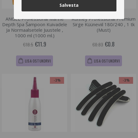
Salvesta
ANGEL Professional Marine
Ronney Professional Premium
Depth Spa Šampoon Kuivadele
Sirge Küüneviil 180/240 , 1 tk
Ja Normaalsetele Juustele ,
(Must)
1000 ml (1000 ml.)
€11.9
€0.8
€18.5
€0.83
LISA OSTUKORVI
LISA OSTUKORVI
-3%
-3%