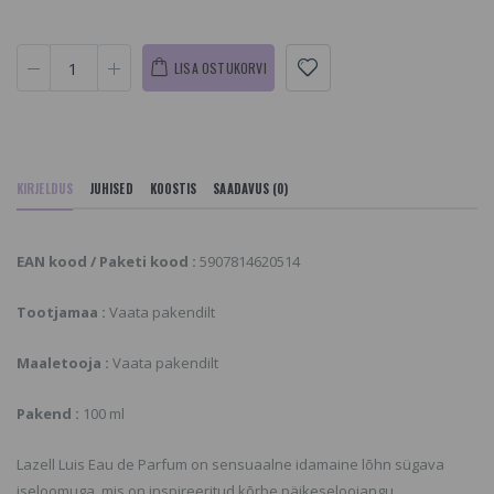
LISA OSTUKORVI
KIRJELDUS
JUHISED
KOOSTIS
SAADAVUS (0)
EAN kood / Paketi kood :
5907814620514
Tootjamaa :
Vaata pakendilt
Maaletooja :
Vaata pakendilt
Pakend :
100 ml
Lazell Luis Eau de Parfum on sensuaalne idamaine lõhn sügava
iseloomuga, mis on inspireeritud kõrbe päikeseloojangu