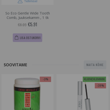
Tellimisel
So Eco Gentle Wide Tooth
Comb, Juuksekamm , 1 tk
€5.91
€6.09
LISA OSTUKORVI
SOOVITAME
NAITA KÕIKE
-3%
KLIENDILEMMIK
-39%