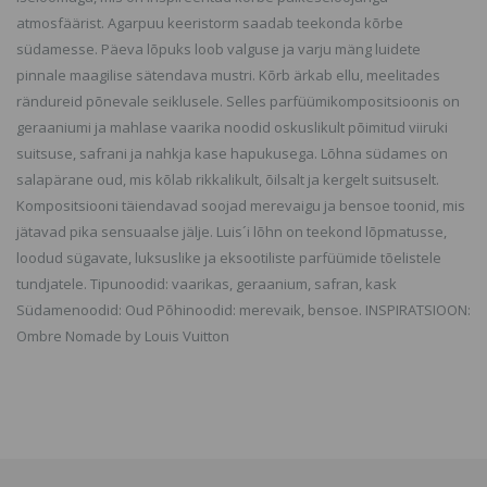
atmosfäärist. Agarpuu keeristorm saadab teekonda kõrbe
südamesse. Päeva lõpuks loob valguse ja varju mäng luidete
pinnale maagilise sätendava mustri. Kõrb ärkab ellu, meelitades
rändureid põnevale seiklusele. Selles parfüümikompositsioonis on
geraaniumi ja mahlase vaarika noodid oskuslikult põimitud viiruki
suitsuse, safrani ja nahkja kase hapukusega. Lõhna südames on
salapärane oud, mis kõlab rikkalikult, õilsalt ja kergelt suitsuselt.
Kompositsiooni täiendavad soojad merevaigu ja bensoe toonid, mis
jätavad pika sensuaalse jälje. Luis´i lõhn on teekond lõpmatusse,
loodud sügavate, luksuslike ja eksootiliste parfüümide tõelistele
tundjatele. Tipunoodid: vaarikas, geraanium, safran, kask
Südamenoodid: Oud Põhinoodid: merevaik, bensoe. INSPIRATSIOON:
Ombre Nomade by Louis Vuitton