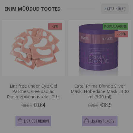
ENIM MÜÜDUD TOOTED
NAITA KÕIKE
-3%
POPULAARNE
-28%
Lint free under Eye Gel
Estel Prima Blonde Silver
Patches, Geelpadjad
Mask, Hõbedane Mask , 300
Ripsmepikendustele , 2 tk
ml (300 ml)
€0.64
€18.9
€0.66
€26.3
LISA OSTUKORVI
LISA OSTUKORVI