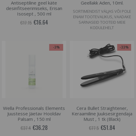
Antiseptiline geel käte
Geellakk Aden, 10ml.
desinfitseerimiseks, Erisan
SORTIMENDIST VÄLJAS VÕI POLE
Isosept , 500 ml
ENAM TOOTEVALIKUS, VAADAKE
€16.64
€17.15
SARNASEID TOOTEID MEIE
KODULEHELT
-3%
-33%
Wella Professionals Elements
Cera Bullet Straightener,
Juustesse Jäetav Hooldav
Keraamiline Juuksesirgendaja
Palsam , 150 ml
Must , 1 tk (Black)
€36.28
€51.84
€37.4
€77.5