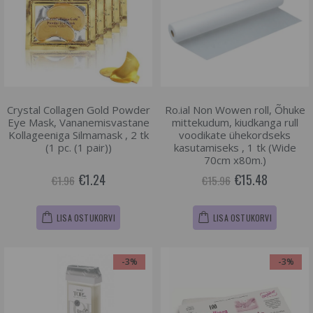
Crystal Collagen Gold Powder
Ro.ial Non Wowen roll, Õhuke
Eye Mask, Vananemisvastane
mittekudum, kiudkanga rull
Kollageeniga Silmamask , 2 tk
voodikate ühekordseks
(1 pc. (1 pair))
kasutamiseks , 1 tk (Wide
70cm x80m.)
€1.24
€15.48
€1.96
€15.96
LISA OSTUKORVI
LISA OSTUKORVI
-3%
-3%