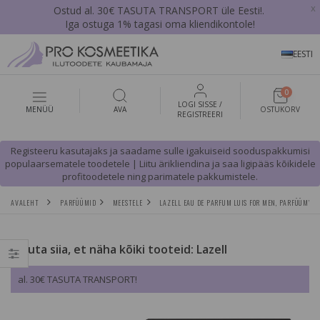
x
Ostud al. 30€ TASUTA TRANSPORT üle Eesti!.
Iga ostuga 1% tagasi oma kliendikontole!
EESTI
0
LOGI SISSE /
MENÜÜ
AVA
OSTUKORV
REGISTREERI
Registeeru kasutajaks ja saadame sulle igakuiseid sooduspakkumisi
populaarsematele toodetele | Liitu ärikliendina ja saa ligipääs kõikidele
profitoodetele ning parimatele pakkumistele.
AVALEHT
PARFÜÜMID
MEESTELE
LAZELL EAU DE PARFUM LUIS FOR MEN, PARFÜÜMVES
Vajuta siia, et näha kõiki tooteid: Lazell
al. 30€ TASUTA TRANSPORT!