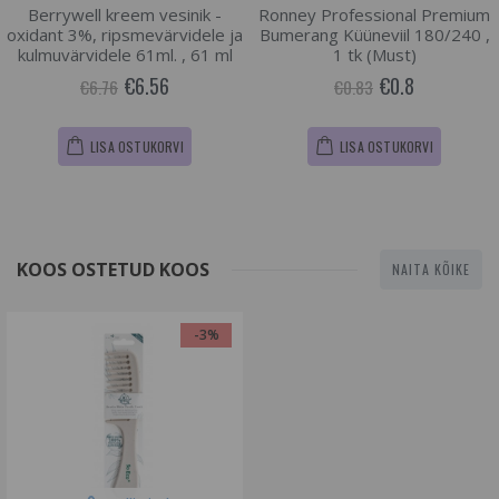
Berrywell kreem vesinik -
Ronney Professional Premium
oxidant 3%, ripsmevärvidele ja
Bumerang Küüneviil 180/240 ,
kulmuvärvidele 61ml. , 61 ml
1 tk (Must)
€6.56
€0.8
€6.76
€0.83
LISA OSTUKORVI
LISA OSTUKORVI
KOOS OSTETUD KOOS
NAITA KÕIKE
-3%