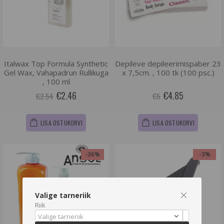
Italwax Top Formula Synthetic
Depileve depileerimispaber 23
Gel Wax, Vahapadrun Rullikuga
x 7,5cm. , 100 tk (100 psc.)
, 100 ml
€2.46
€4.85
€2.54
€5
LISA OSTUKORVI
LISA OSTUKORVI
-36%
-3%
Valige tarneriik
Riik
Valige tarneriik