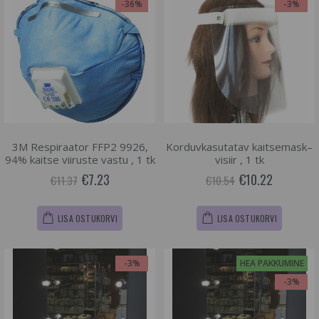
-36%
-3%
3M Respiraator FFP2 9926,
Korduvkasutatav kaitsemask–
94% kaitse viiruste vastu , 1 tk
visiir , 1 tk
€7.23
€10.22
€11.37
€10.54
LISA OSTUKORVI
LISA OSTUKORVI
-3%
HEA PAKKUMINE
-3%