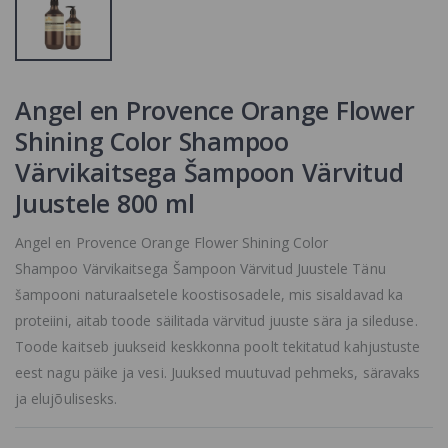
Šampoon
Spa Šampoon
Kahjustatud,
Kuivadele Ja
Kuivadele
Normaalsetele
Juustele
Juustele
24.7 €
11.9 €
18.5 €
Angel en Provence Orange Flower
Angel en
Provence Rose
Shining Color Shampoo
Elastic Curl
Shampoo
Värvikaitsega Šampoon Värvitud
Šampoon Lokki
Juustele 800 ml
Juustele
24.7 €
Angel en Provence Orange Flower Shining Color
Shampoo Värvikaitsega Šampoon Värvitud Juustele Tänu
šampooni naturaalsetele koostisosadele, mis sisaldavad ka
proteiini, aitab toode säilitada värvitud juuste sära ja sileduse.
Toode kaitseb juukseid keskkonna poolt tekitatud kahjustuste
eest nagu päike ja vesi. Juuksed muutuvad pehmeks, säravaks
ja elujõulisesks.