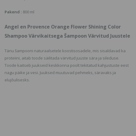
Pakend :
800 ml
Angel en Provence Orange Flower Shining Color
Shampoo
Värvikaitsega Šampoon Värvitud Juustele
Tänu šampooni naturaalsetele koostisosadele, mis sisaldavad ka
proteiini, aitab toode säilitada värvitud juuste sära ja sileduse.
Toode kaitseb juukseid keskkonna poolt tekitatud kahjustuste eest
nagu päike ja vesi. Juuksed muutuvad pehmeks, säravaks ja
elujõulisesks.