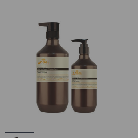
Näopuhastus- ja
Angel Water
meigieemaldussvamm
Element
Nourishing
3.56 €
Cream,
Toitemask
Juustele Vetikat
Angel
ja
Professional
Taimeekstrakti
Marine Depth
20.56 €
Spa Šampoon
Värvitud Juustele
18.5 €
Angel En
Provence
Helichrysum
ANGEL
Revitalizing
Professional
Shampoo
Marine Depth