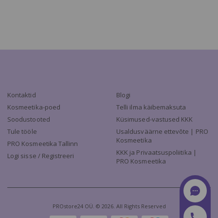
Kontaktid
Blogi
Kosmeetika-poed
Telli ilma käibemaksuta
Soodustooted
Küsimused-vastused KKK
Tule tööle
Usaldusväärne ettevõte | PRO
Kosmeetika
PRO Kosmeetika Tallinn
KKK ja Privaatsuspoliitika |
Logi sisse / Registreeri
PRO Kosmeetika
PROstore24 OÜ. © 2026. All Rights Reserved