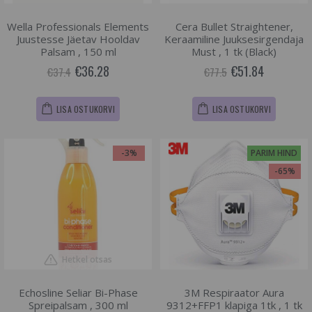
Wella Professionals Elements
Cera Bullet Straightener,
Juustesse Jäetav Hooldav
Keraamiline Juuksesirgendaja
Palsam , 150 ml
Must , 1 tk (Black)
€36.28
€51.84
€37.4
€77.5
LISA OSTUKORVI
LISA OSTUKORVI
-3%
PARIM HIND
-65%
Hetkel otsas
Echosline Seliar Bi-Phase
3M Respiraator Aura
Spreipalsam , 300 ml
9312+FFP1 klapiga 1tk , 1 tk