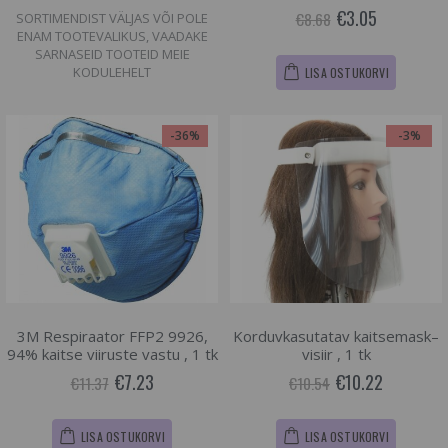
€3.05
€8.68
SORTIMENDIST VÄLJAS VÕI POLE
ENAM TOOTEVALIKUS, VAADAKE
SARNASEID TOOTEID MEIE
KODULEHELT
LISA OSTUKORVI
-36%
-3%
3M Respiraator FFP2 9926,
Korduvkasutatav kaitsemask–
94% kaitse viiruste vastu , 1 tk
visiir , 1 tk
€7.23
€10.22
€11.37
€10.54
LISA OSTUKORVI
LISA OSTUKORVI