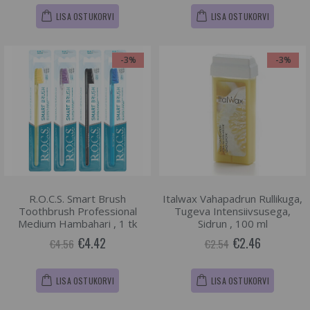
LISA OSTUKORVI
LISA OSTUKORVI
-3%
-3%
R.O.C.S. Smart Brush
Italwax Vahapadrun Rullikuga,
Toothbrush Professional
Tugeva Intensiivsusega,
Medium Hambahari , 1 tk
Sidrun , 100 ml
€4.42
€2.46
€4.56
€2.54
LISA OSTUKORVI
LISA OSTUKORVI