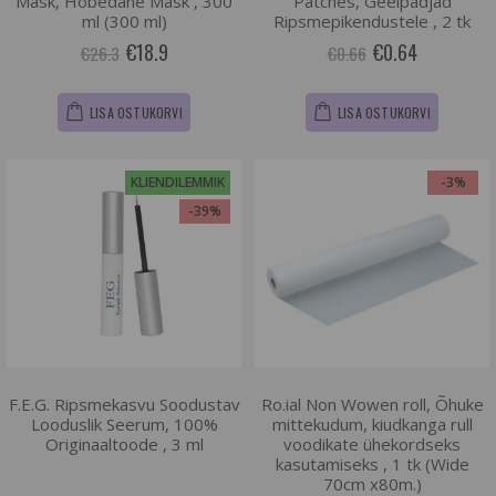
Mask, Hõbedane Mask , 300
Patches, Geelpadjad
ml (300 ml)
Ripsmepikendustele , 2 tk
€18.9
€0.64
€26.3
€0.66
LISA OSTUKORVI
LISA OSTUKORVI
KLIENDILEMMIK
-3%
-39%
F.E.G. Ripsmekasvu Soodustav
Ro.ial Non Wowen roll, Õhuke
Looduslik Seerum, 100%
mittekudum, kiudkanga rull
Originaaltoode , 3 ml
voodikate ühekordseks
kasutamiseks , 1 tk (Wide
70cm x80m.)