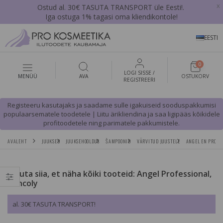
x
Ostud al. 30€ TASUTA TRANSPORT üle Eesti!.
Iga ostuga 1% tagasi oma kliendikontole!
EESTI
0
LOGI SISSE /
MENÜÜ
AVA
OSTUKORV
REGISTREERI
Registeeru kasutajaks ja saadame sulle igakuiseid sooduspakkumisi
populaarsematele toodetele | Liitu ärikliendina ja saa ligipääs kõikidele
profitoodetele ning parimatele pakkumistele.
AVALEHT
JUUKSED
JUUKSEHOOLDUS
ŠAMPOONID
VÄRVITUD JUUSTELE
ANGEL EN PROVE
Vajuta siia, et näha kõiki tooteid: Angel Professional,
Dancoly
al. 30€ TASUTA TRANSPORT!