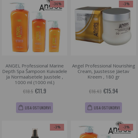
-36%
-3%
ANGEL Professional Marine
Angel Professional Nourishing
Depth Spa Šampoon Kuivadele
Cream, Juustesse Jäetav
Ja Normaalsetele Juustele ,
Kreem , 180 gr
1000 ml (1000 ml.)
€11.9
€15.94
€18.5
€16.43
LISA OSTUKORVI
LISA OSTUKORVI
-3%
-3%