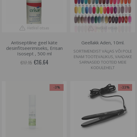
Hetkel otsas
Hetkel otsas
Antiseptiline geel käte
Geellakk Aden, 10ml.
desinfitseerimiseks, Erisan
SORTIMENDIST VÄLJAS VÕI POLE
Isosept , 500 ml
ENAM TOOTEVALIKUS, VAADAKE
€16.64
€17.15
SARNASEID TOOTEID MEIE
KODULEHELT
-3%
-33%