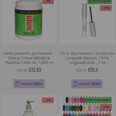
-3%
KLIENDILEMMIK
-39%
Vaala platsenta juustemask -
F.E.G. Ripsmekasvu Soodustav
Serical Crema Midollo &
Looduslik Seerum, 100%
Placenta 1000 ml , 1000 ml
Originaaltoode , 3 ml
€13.93
€15.6
€14.36
€25.73
LISA OSTUKORVI
LISA OSTUKORVI
-3%
HEA PAKKUMINE
-26%