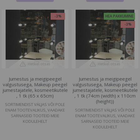
-3%
HEA PAKKUMINE
-3%
Hetkel otsas
Hetkel otsas
Jumestus ja meigipeegel
Jumestus ja meigipeegel
valgustusega, Makeup peegel
valgustusega, Makeup peegel
jumestajatele, kosmeetikutele
jumestajatele, kosmeetikutele
, 1 tk (65 x 65cm)
, 1 tk (74cm (width) x 110cm
(height))
SORTIMENDIST VÄLJAS VÕI POLE
ENAM TOOTEVALIKUS, VAADAKE
SORTIMENDIST VÄLJAS VÕI POLE
SARNASEID TOOTEID MEIE
ENAM TOOTEVALIKUS, VAADAKE
KODULEHELT
SARNASEID TOOTEID MEIE
KODULEHELT