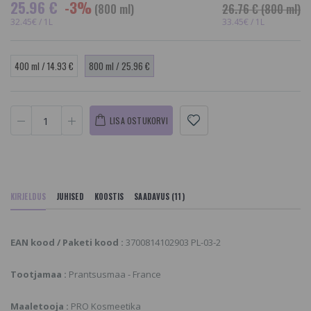
25.96 €
-3%
(800 ml)
26.76 €
(800 ml)
32.45€ / 1L
33.45€ / 1L
400 ml / 14.93 €
800 ml / 25.96 €
LISA OSTUKORVI
KIRJELDUS
JUHISED
KOOSTIS
SAADAVUS (11)
EAN kood / Paketi kood :
3700814102903 PL-03-2
Tootjamaa :
Prantsusmaa - France
Maaletooja :
PRO Kosmeetika