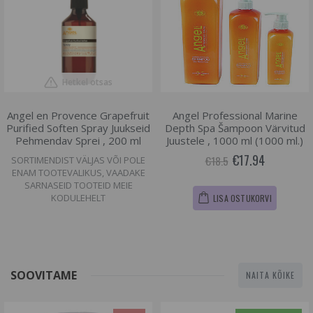
Hetkel otsas
Angel en Provence Grapefruit
Angel Professional Marine
Purified Soften Spray Juukseid
Depth Spa Šampoon Värvitud
Pehmendav Sprei , 200 ml
Juustele , 1000 ml (1000 ml.)
€17.94
€18.5
SORTIMENDIST VÄLJAS VÕI POLE
ENAM TOOTEVALIKUS, VAADAKE
SARNASEID TOOTEID MEIE
KODULEHELT
LISA OSTUKORVI
SOOVITAME
NAITA KÕIKE