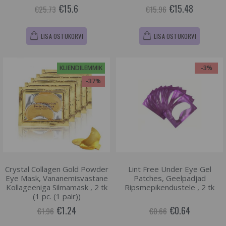
€15.6
€15.48
€25.73
€15.96
LISA OSTUKORVI
LISA OSTUKORVI
KLIENDILEMMIK
-3%
-37%
Crystal Collagen Gold Powder
Lint Free Under Eye Gel
Eye Mask, Vananemisvastane
Patches, Geelpadjad
Kollageeniga Silmamask , 2 tk
Ripsmepikendustele , 2 tk
(1 pc. (1 pair))
€1.24
€0.64
€1.96
€0.66