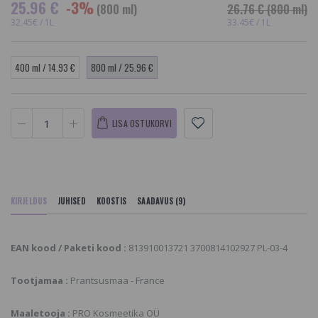
25.96 €
-3%
(800 ml)
26.76 €
(800 ml)
32.45€ / 1L
33.45€ / 1L
400 ml / 14.93 €
800 ml / 25.96 €
LISA OSTUKORVI
KIRJELDUS
JUHISED
KOOSTIS
SAADAVUS (9)
EAN kood / Paketi kood :
813910013721 3700814102927 PL-03-4
Tootjamaa :
Prantsusmaa - France
Maaletooja :
PRO Kosmeetika OÜ