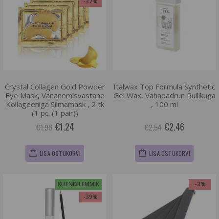
-37%
Crystal Collagen Gold Powder
Italwax Top Formula Synthetic
Eye Mask, Vananemisvastane
Gel Wax, Vahapadrun Rullikuga
Kollageeniga Silmamask , 2 tk
, 100 ml
(1 pc. (1 pair))
€1.24
€2.46
€1.96
€2.54
LISA OSTUKORVI
LISA OSTUKORVI
KLIENDILEMMIK
-3%
-39%