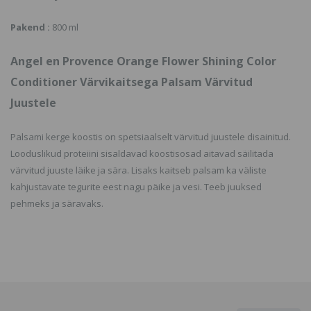
Pakend :
800 ml
Angel en Provence Orange Flower Shining Color
Conditioner Värvikaitsega Palsam Värvitud
Juustele
Palsami kerge koostis on spetsiaalselt värvitud juustele disainitud.
Looduslikud proteiini sisaldavad koostisosad aitavad säilitada
värvitud juuste läike ja sära. Lisaks kaitseb palsam ka väliste
kahjustavate tegurite eest nagu päike ja vesi. Teeb juuksed
pehmeks ja säravaks.