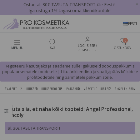
x
Ostud al. 30€ TASUTA TRANSPORT üle Eesti!.
Iga ostuga 1% tagasi oma kliendikontole!
EESTI
0
LOGI SISSE /
MENÜÜ
AVA
OSTUKORV
REGISTREERI
Registeeru kasutajaks ja saadame sulle igakuiseid sooduspakkumisi
populaarsematele toodetele | Liitu ärikliendina ja saa ligipääs kõikidele
profitoodetele ning parimatele pakkumistele.
AVALEHT
JUUKSED
JUUKSEHOOLDUS
PALSAMID
VÄRVITUD JUUSTELE
ANGEL EN PROVENC
Vajuta siia, et näha kõiki tooteid: Angel Professional,
Dancoly
al. 30€ TASUTA TRANSPORT!