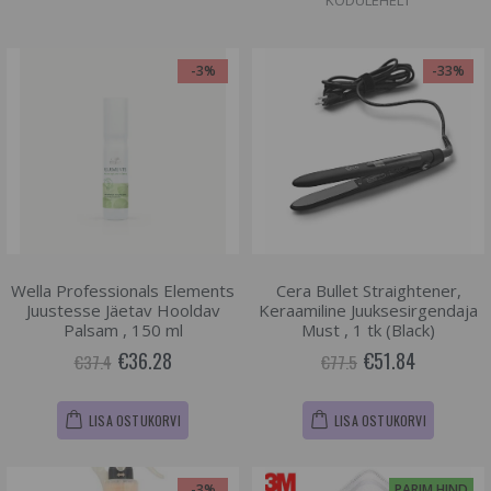
KODULEHELT
-3%
-33%
Wella Professionals Elements
Cera Bullet Straightener,
Juustesse Jäetav Hooldav
Keraamiline Juuksesirgendaja
Palsam , 150 ml
Must , 1 tk (Black)
€36.28
€51.84
€37.4
€77.5
LISA OSTUKORVI
LISA OSTUKORVI
-3%
PARIM HIND