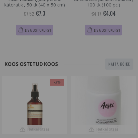
käterätik , 50 tk (40 x 50 cm)
100 tk (100 pc.)
€7.3
€4.04
€7.52
€4.17
LISA OSTUKORVI
LISA OSTUKORVI
KOOS OSTETUD KOOS
NAITA KÕIKE
-3%
Hetkel otsas
Hetkel otsas