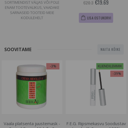
€19.69
€20.3
SORTIMENDIST VÄLJAS VÕI POLE
ENAM TOOTEVALIKUS, VAADAKE
SARNASEID TOOTEID MEIE
KODULEHELT
LISA OSTUKORVI
SOOVITAME
NAITA KÕIKE
-3%
KLIENDILEMMIK
-39%
Vaala platsenta juustemask -
F.E.G. Ripsmekasvu Soodustav