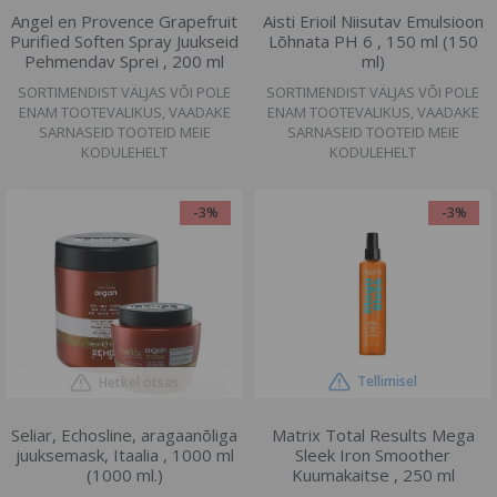
Angel en Provence Grapefruit
Aisti Erioil Niisutav Emulsioon
Purified Soften Spray Juukseid
Lõhnata PH 6 , 150 ml (150
Pehmendav Sprei , 200 ml
ml)
SORTIMENDIST VÄLJAS VÕI POLE
SORTIMENDIST VÄLJAS VÕI POLE
ENAM TOOTEVALIKUS, VAADAKE
ENAM TOOTEVALIKUS, VAADAKE
SARNASEID TOOTEID MEIE
SARNASEID TOOTEID MEIE
KODULEHELT
KODULEHELT
-3%
-3%
Tellimisel
Hetkel otsas
Seliar, Echosline, aragaanõliga
Matrix Total Results Mega
juuksemask, Itaalia , 1000 ml
Sleek Iron Smoother
(1000 ml.)
Kuumakaitse , 250 ml