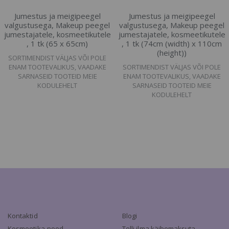
Jumestus ja meigipeegel
Jumestus ja meigipeegel
valgustusega, Makeup peegel
valgustusega, Makeup peegel
jumestajatele, kosmeetikutele
jumestajatele, kosmeetikutele
, 1 tk (65 x 65cm)
, 1 tk (74cm (width) x 110cm
(height))
SORTIMENDIST VÄLJAS VÕI POLE
ENAM TOOTEVALIKUS, VAADAKE
SORTIMENDIST VÄLJAS VÕI POLE
SARNASEID TOOTEID MEIE
ENAM TOOTEVALIKUS, VAADAKE
KODULEHELT
SARNASEID TOOTEID MEIE
KODULEHELT
Kontaktid
Blogi
Kosmeetika-poed
Telli ilma käibemaksuta