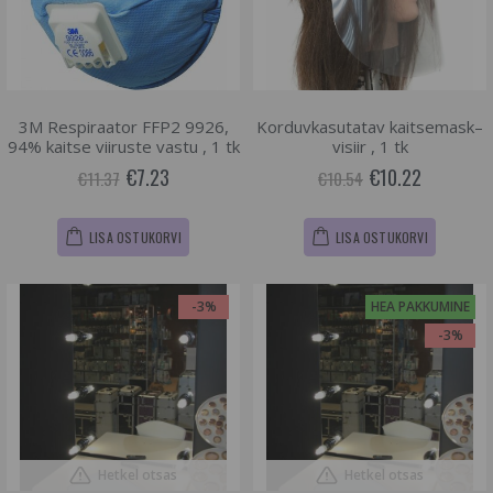
3M Respiraator FFP2 9926,
Korduvkasutatav kaitsemask–
94% kaitse viiruste vastu , 1 tk
visiir , 1 tk
€7.23
€10.22
€11.37
€10.54
LISA OSTUKORVI
LISA OSTUKORVI
-3%
HEA PAKKUMINE
-3%
Hetkel otsas
Hetkel otsas