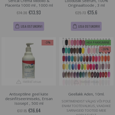
Serical Crema Midollo &
Looduslik Seerum, 100%
Placenta 1000 ml , 1000 ml
Originaaltoode , 3 ml
€13.93
€15.6
€14.36
€25.73
LISA OSTUKORVI
LISA OSTUKORVI
-3%
HEA PAKKUMINE
-26%
Hetkel otsas
Hetkel otsas
Antiseptiline geel käte
Geellakk Aden, 10ml.
desinfitseerimiseks, Erisan
SORTIMENDIST VÄLJAS VÕI POLE
Isosept , 500 ml
ENAM TOOTEVALIKUS, VAADAKE
€16.64
€17.15
SARNASEID TOOTEID MEIE