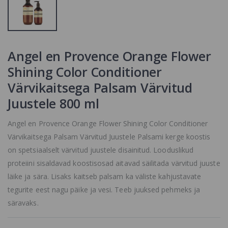
Värvikaitsega
Angel en
Palsam Värvitu
Provence
Juustele
Verbena Oil
15.4 €
Control
Shampoo
Aisti Erioil
Šampoon
Angel en Provence Orange Flower
Niisutav
Rasustele
Emulsioon
Juustele
Shining Color Conditioner
Lõhnata PH 6
15.4 €
Värvikaitsega Palsam Värvitud
SORTIMENDIST
VÄLJAS VÕI POLE
Angel en
Juustele 800 ml
ENAM
Provence
TOOTEVALIKUS,
Orange Flower
Shining Color
VAADAKE
Angel en Provence Orange Flower Shining Color Conditioner
Shampoo
SARNASEID
Värvikaitsega Palsam Värvitud Juustele Palsami kerge koostis
Värvikaitsega
TOOTEID MEIE
Šampoon
KODULEHELT
on spetsiaalselt värvitud juustele disainitud. Looduslikud
Värvitud Juustele
proteiini sisaldavad koostisosad aitavad säilitada värvitud juuste
15.4 €
läike ja sära. Lisaks kaitseb palsam ka väliste kahjustavate
tegurite eest nagu päike ja vesi. Teeb juuksed pehmeks ja
säravaks.