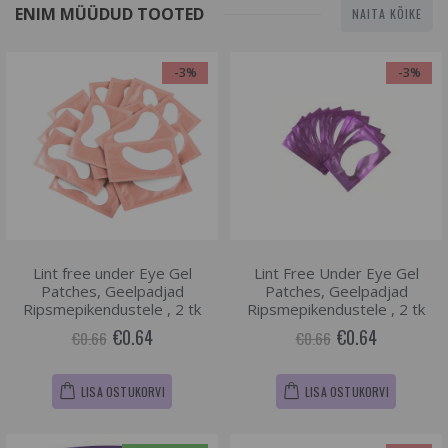
ENIM MÜÜDUD TOOTED
NAITA KÕIKE
-3%
-3%
Lint free under Eye Gel
Lint Free Under Eye Gel
Patches, Geelpadjad
Patches, Geelpadjad
Ripsmepikendustele , 2 tk
Ripsmepikendustele , 2 tk
€0.64
€0.64
€0.66
€0.66
LISA OSTUKORVI
LISA OSTUKORVI