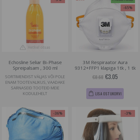
-65%
Hetkel otsas
Echosline Seliar Bi-Phase
3M Respiraator Aura
Spreipalsam , 300 ml
9312+FFP1 klapiga 1tk , 1 tk
€3.05
€8.68
SORTIMENDIST VÄLJAS VÕI POLE
ENAM TOOTEVALIKUS, VAADAKE
SARNASEID TOOTEID MEIE
KODULEHELT
LISA OSTUKORVI
-36%
-3%