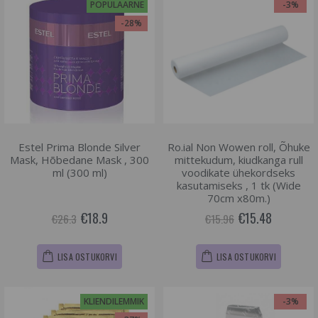
POPULAARNE
-3%
-28%
Estel Prima Blonde Silver
Ro.ial Non Wowen roll, Õhuke
Mask, Hõbedane Mask , 300
mittekudum, kiudkanga rull
ml (300 ml)
voodikate ühekordseks
kasutamiseks , 1 tk (Wide
70cm x80m.)
€18.9
€15.48
€26.3
€15.96
LISA OSTUKORVI
LISA OSTUKORVI
KLIENDILEMMIK
-3%