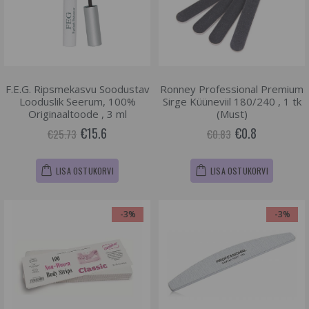
F.E.G. Ripsmekasvu Soodustav
Ronney Professional Premium
Looduslik Seerum, 100%
Sirge Küüneviil 180/240 , 1 tk
Originaaltoode , 3 ml
(Must)
€15.6
€0.8
€25.73
€0.83
LISA OSTUKORVI
LISA OSTUKORVI
-3%
-3%