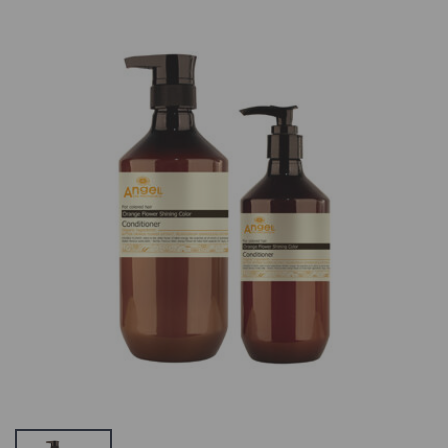
Echosline Seliar,
Angel en
siidiproteiini,
Provence
linaseemne ja
Orange Flower
aragaanõliga
Shining Color
šampoon,
Shampoo
Itaalia
Värvikaitsega
Šampoon
SORTIMENDIST
Värvitud Juustel
VÄLJAS VÕI POLE
26.76 €
ENAM
TOOTEVALIKUS,
Angel en
VAADAKE
Provence
SARNASEID
Orange Flower
TOOTEID MEIE
Shining Color
KODULEHELT
Conditioner