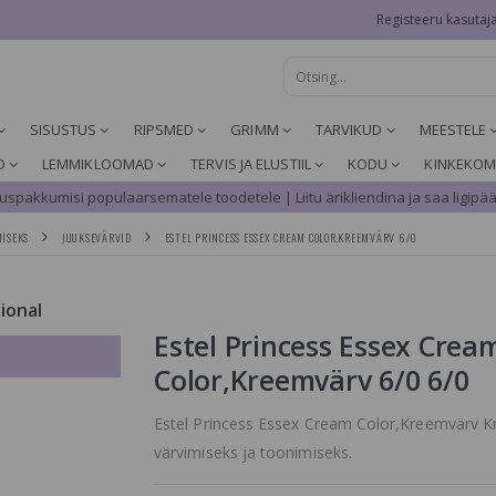
Registeeru kasutaj
SISUSTUS
RIPSMED
GRIMM
TARVIKUD
MEESTELE
D
LEMMIKLOOMAD
TERVIS JA ELUSTIIL
KODU
KINKEKOM
spakkumisi populaarsematele toodetele | Liitu ärikliendina ja saa ligipää
MISEKS
JUUKSEVÄRVID
ESTEL PRINCESS ESSEX CREAM COLOR,KREEMVÄRV 6/0
sional
Estel Princess Essex Crea
Color,Kreemvärv 6/0 6/0
Estel Princess Essex Cream Color,Kreemvärv 
värvimiseks ja toonimiseks.