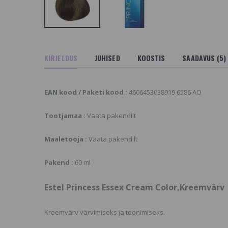
ream
Cream
olor,Kreemvärv 5/0
Color,Kreemvärv 5/00
.53 €
3.53 €
stel Princess Essex
Estel Princess Essex S-
ream
OS 134
KIRJELDUS
JUHISED
KOOSTIS
SAADAVUS (5)
olor,Kreemvärv 3/0
3.53 €
.53 €
Estel Princess Essex S-
stel Princess Essex
EAN kood / Paketi kood :
4606453038919 6586 AO
OS 116
ream
3.53 €
olor,Kreemvärv 8/66
Tootjamaa :
Vaata pakendilt
.53 €
Maaletooja :
Vaata pakendilt
Pakend :
60 ml
Estel Princess Essex Cream Color,Kreemvärv
Kreemvärv värvimiseks ja toonimiseks.