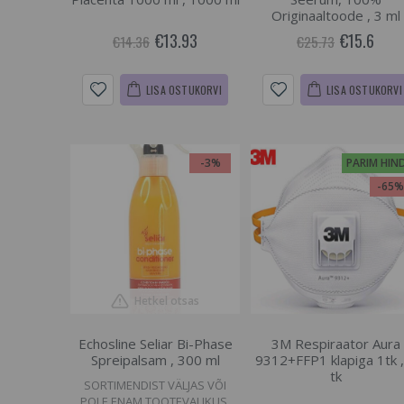
Originaaltoode , 3 ml
€13.93
€15.6
€14.36
€25.73
LISA OSTUKORVI
LISA OSTUKORVI
-3%
PARIM HIN
-65
Hetkel otsas
Echosline Seliar Bi-Phase
3M Respiraator Aura
Spreipalsam , 300 ml
9312+FFP1 klapiga 1tk ,
tk
SORTIMENDIST VÄLJAS VÕI
POLE ENAM TOOTEVALIKUS,