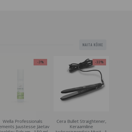
NAITA KÕIKE
-3%
-33%
Wella Professionals
Cera Bullet Straightener,
ements Juustesse Jäetav
Keraamiline
ooldav Palsam , 150 ml
Juuksesirgendaja Must , 1