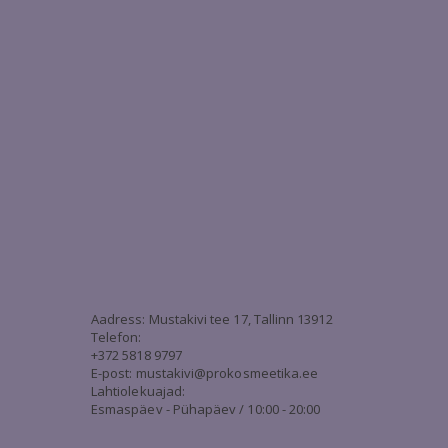
3
Aadress: Mustakivi tee 17, Tallinn 13912
Telefon:
+372 5818 9797
E-post:
mustakivi@prokosmeetika.ee
Lahtiolekuajad:
Esmaspäev - Pühapäev / 10:00 - 20:00