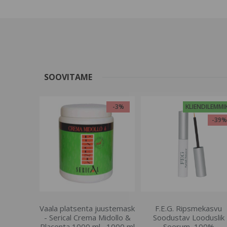
SOOVITAME
-3%
KLIENDILEMMI
-39
Vaala platsenta juustemask
F.E.G. Ripsmekasvu
- Serical Crema Midollo &
Soodustav Looduslik
Placenta 1000 ml , 1000 ml
Seerum, 100%