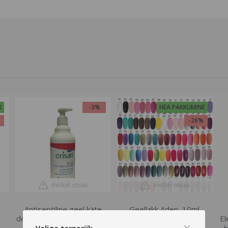
K
-3%
HEA PAKKUMINE
%
-26%
Hetkel otsas
Hetkel otsas
Antiseptiline geel käte
Geellakk Aden, 10ml.
desinfitseerimiseks, Erisan
El
SORTIMENDIST VÄLJAS VÕI
Isosept , 500 ml
H