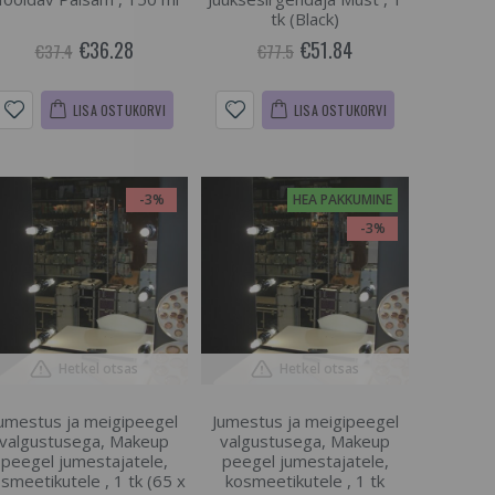
tk (Black)
€36.28
€51.84
€37.4
€77.5
LISA OSTUKORVI
LISA OSTUKORVI
-3%
HEA PAKKUMINE
-3%
Hetkel otsas
Hetkel otsas
umestus ja meigipeegel
Jumestus ja meigipeegel
valgustusega, Makeup
valgustusega, Makeup
peegel jumestajatele,
peegel jumestajatele,
smeetikutele , 1 tk (65 x
kosmeetikutele , 1 tk