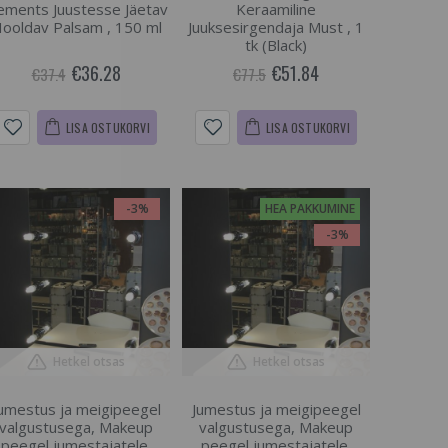
ements Juustesse Jäetav
Keraamiline
ooldav Palsam , 150 ml
Juuksesirgendaja Must , 1
tk (Black)
€36.28
€51.84
€37.4
€77.5
LISA OSTUKORVI
LISA OSTUKORVI
-3%
HEA PAKKUMINE
-3%
Hetkel otsas
Hetkel otsas
umestus ja meigipeegel
Jumestus ja meigipeegel
valgustusega, Makeup
valgustusega, Makeup
peegel jumestajatele,
peegel jumestajatele,