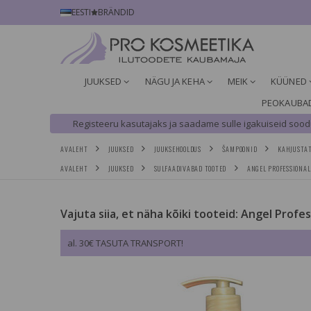
EESTI
BRÄNDID
JUUKSED
NÄGU JA KEHA
MEIK
KÜÜNED
PEOKAUBA
Registeeru kasutajaks ja saadame sulle igakuiseid soodu
AVALEHT
JUUKSED
JUUKSEHOOLDUS
ŠAMPOONID
KAHJUSTAT
AVALEHT
JUUKSED
SULFAADIVABAD TOOTED
ANGEL PROFESSIONAL
Vajuta siia, et näha kõiki tooteid: Angel Profe
al. 30€ TASUTA TRANSPORT!