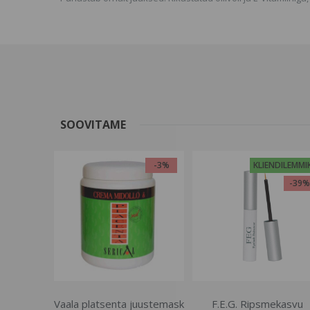
SOOVITAME
-3%
KLIENDILEMMI
-39
Vaala platsenta juustemask
F.E.G. Ripsmekasvu