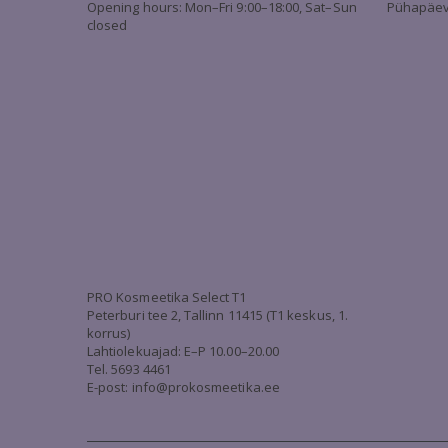
Opening hours: Mon–Fri 9:00–18:00, Sat–Sun
Pühapäev 
closed
PRO Kosmeetika Select T1
Peterburi tee 2, Tallinn 11415 (T1 keskus, 1.
korrus)
Lahtiolekuajad: E–P 10.00–20.00
Tel. 5693 4461
E-post: info@prokosmeetika.ee