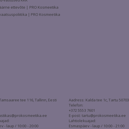
d-vastused KKK
äärne ettevõte | PRO Kosmeetika
ivaatsuspoliitika | PRO Kosmeetika
Tamsaaree tee 116, Tallinn, Eesti
Aadress: Kalda tee 1c, Tartu 5070
Telefon:
+372 5553 7601
stikas@prokosmeetika.ee
E-post:
tartu@prokosmeetika.ee
uajad:
Lahtiolekuajad:
- laup / 10:00 - 20:00
Esmaspäev - laup / 10:00 - 21:00