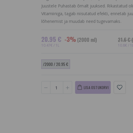
Juustele Puhastab õrnalt juuksed. Rikastatud olii
Vitamiiniga, tagab niisutatud efekti, ennetab ju
lõhenemist ja muudab need tugevamaks.
20.95 €
-3%
(2000 ml)
21.6 €
(
10.47€ / 1L
10.8€ / 1
/2000 / 20.95 €
LISA OSTUKORVI