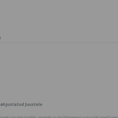
Tahe Urban Blumin
Pintsetid
mask Pro Vitamiin B5
kulmukar
ja Avokaado
kitkumiseks
Profession
SORTIMENDIST VÄLJAS
6.9 €
VÕI POLE ENAM
TOOTEVALIKUS,
VAADAKE SARNASEID
Cera Bulle
)
Straighten
TOOTEID MEIE
Keraamili
KODULEHELT
Juuksesir
51.8
77.5 €
Angel Pro
Expert, Co
Palsam Vä
Juustele
21.6 €
Kahjustatud Juustele
ga, tagab niisutatud efekti, ennetab juuste lõhenemist ja muudab need tug