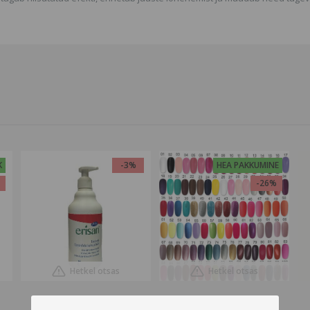
K
-3%
HEA PAKKUMINE
%
-26%
Hetkel otsas
Hetkel otsas
Antiseptiline geel käte
Geellakk Aden, 10ml.