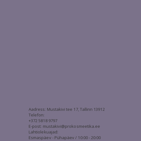
3
Aadress: Mustakivi tee 17, Tallinn 13912
Telefon:
+372 5818 9797
E-post:
mustakivi@prokosmeetika.ee
Lahtiolekuajad:
Esmaspäev - Pühapäev / 10:00 - 20:00