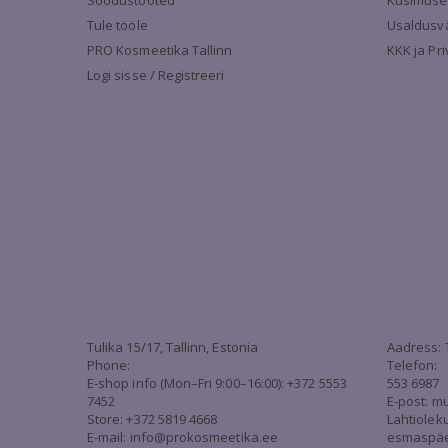
Soodustooted
Küsimuse
Tule tööle
Usaldusv
PRO Kosmeetika Tallinn
KKK ja Pr
Logi sisse / Registreeri
Tulika 15/17, Tallinn, Estonia
Aadress: 
Phone:
Telefon:
E-shop info (Mon–Fri 9:00–16:00): +372 5553
553 6987
7452
E-post:
mu
Store: +372 5819 4668
Lahtiolek
E-mail:
info@prokosmeetika.ee
esmaspäev 