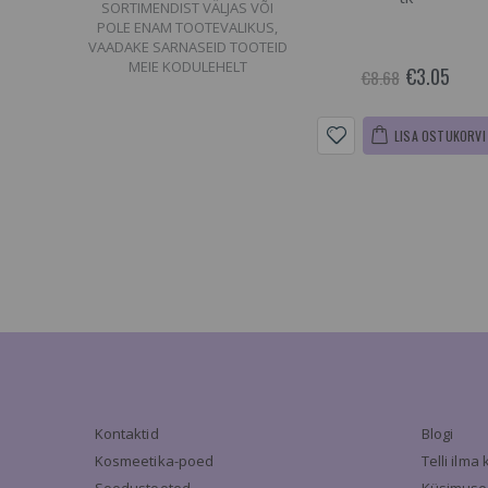
SORTIMENDIST VÄLJAS VÕI
POLE ENAM TOOTEVALIKUS,
VAADAKE SARNASEID TOOTEID
MEIE KODULEHELT
€3.05
€8.68
LISA OSTUKORVI
Kontaktid
Blogi
Kosmeetika-poed
Telli ilm