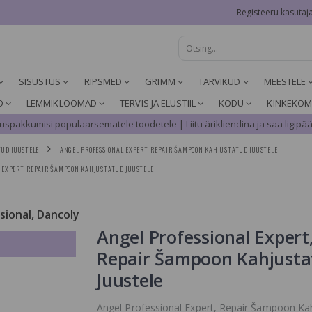
Registeeru kasutaj
SISUSTUS
RIPSMED
GRIMM
TARVIKUD
MEESTELE
D
LEMMIKLOOMAD
TERVIS JA ELUSTIIL
KODU
KINKEKOM
spakkumisi populaarsematele toodetele | Liitu ärikliendina ja saa ligipää
UD JUUSTELE
ANGEL PROFESSIONAL EXPERT, REPAIR ŠAMPOON KAHJUSTATUD JUUSTELE
 EXPERT, REPAIR ŠAMPOON KAHJUSTATUD JUUSTELE
ssional, Dancoly
Angel Professional Expert
Repair Šampoon Kahjusta
Juustele
Angel Professional Expert, Repair Šampoon Ka