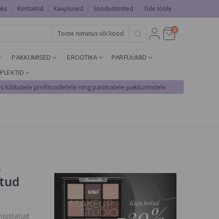
aks
Kontaktid
Kauplused
Soodustooted
Tule tööle
0
PAKKUMISED
EROOTIKA
PARFÜÜMID
PLEKTID
s kõikidele profitoodetele ning parimatele pakkumistele.
,
tud
hjustatud