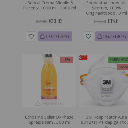
- Serical Crema Midollo &
Soodustav Looduslik
Placenta 1000 ml , 1000 ml
Seerum, 100%
Originaaltoode , 3 ml
€13.93
€15.6
€14.36
€25.73
LISA OSTUKORVI
LISA OSTUKORVI
-3%
PARIM HIN
-65
Hetkel otsas
Echosline Seliar Bi-Phase
3M Respiraator Aura
Spreipalsam , 300 ml
9312+FFP1 klapiga 1tk ,
tk