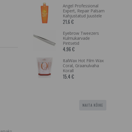
Angel Professional
vade
Expert, Repair Palsam
, Strictly
Kahjustatud Juustele
al, 8,5cm.
21.6 €
Eyebrow Tweezers
t
Kulmukarvade
er,
Pintsetid
ne
4.96 €
gendaja Must
4 €
ItalWax Hot Film Wax
Coral, Graanulvaha
fessional
Korall
lor-Lock
15.4 €
rvitud
NAITA KÕIKE
evamaks.