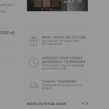
võli ja E-
uste
2000 ml)
RAHA TAGASI IGA OSTUGA
L
Iga ostuga 1% tagasi oma
kliendikontole
LAOSOLEV KAUP KOHALE
JÄRGMISEKS TÖÖPÄEVAKS
Tellimustele, mis on esitatud
enne kella 13.00!
TASUTA TRANSPORT
Tellimuste al 25 € ja Soome
al 99 €!
KOOS OSTETUD KOOS