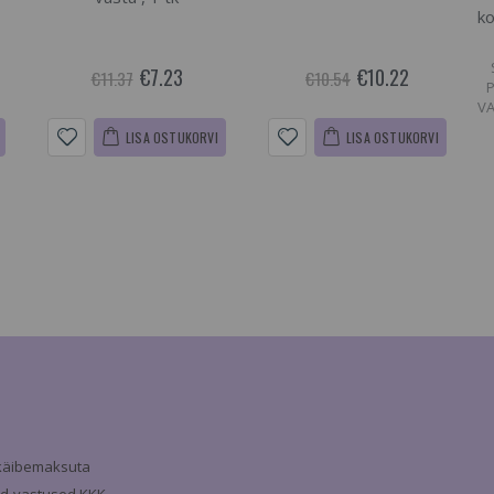
ko
€7.23
€10.22
€11.37
€10.54
VA
LISA OSTUKORVI
LISA OSTUKORVI
a käibemaksuta