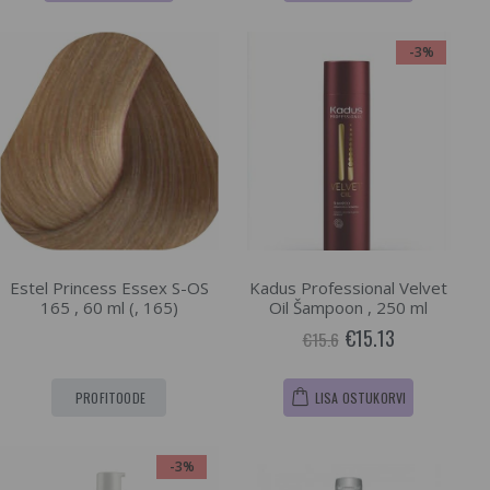
-3%
Estel Princess Essex S-OS
Kadus Professional Velvet
165 , 60 ml (, 165)
Oil Šampoon , 250 ml
€15.13
€15.6
PROFITOODE
LISA OSTUKORVI
-3%