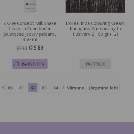
Z One Concept Milk Shake
L'oréal Inoa Colouring Cream
Leave in Conditioner
Kauapüsiv Ammoniaagita
Juustesse jäetav palsam ,
Püsivärv 2 , 60 gr (, 2)
350 ml
€19.69
€20.3
LISA OSTUKORVI
PROFITOODE
60
61
62
63
64
Viimane
Järgmine leht