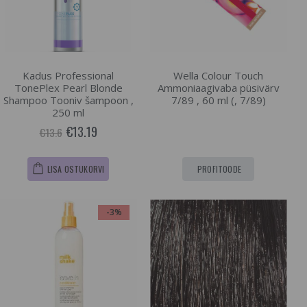
Kadus Professional
Wella Colour Touch
TonePlex Pearl Blonde
Ammoniaagivaba püsivärv
Shampoo Tooniv šampoon ,
7/89 , 60 ml (, 7/89)
250 ml
€13.19
€13.6
LISA OSTUKORVI
PROFITOODE
-3%