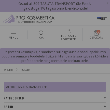
x
Ostud al. 30€ TASUTA TRANSPORT üle Eesti!.
Iga ostuga 1% tagasi oma kliendikontole!
EESTI
0
LOGI SISSE /
MENÜÜ
AVA
OSTUKORV
REGISTREERI
Registeeru kasutajaks ja saadame sulle igakuiseid sooduspakkumisi
populaarsematele toodetele | Liitu ärikliendina ja saa ligipääs kõikidele
profitoodetele ning parimatele pakkumistele.
AVALEHT
JUUKSED
al. 30€ TASUTA TRANSPORT!
KATEGOORIAD
BRÄND