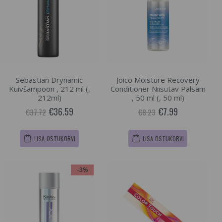
Sebastian Drynamic
Joico Moisture Recovery
Kuivšampoon , 212 ml (,
Conditioner Niisutav Palsam
212ml)
, 50 ml (, 50 ml)
€36.59
€7.99
€37.72
€8.23
LISA OSTUKORVI
LISA OSTUKORVI
-3%