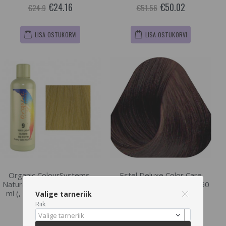
€24.16
€50.02
€24.9
€51.56
LISA OSTUKORVI
LISA OSTUKORVI
Organic ColourSystems,
Estel Deluxe Color Care
Naturaalne Püsivärv 9 , 150
Cream,Kreemvärv 5/67 , 60
ml (, Natural Base, 9 Very
ml (, 5/67)
Valige tarneriik
Light Blonde)
Riik
Valige tarneriik