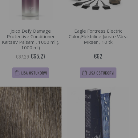
Joico Defy Damage
Eagle Fortress Electric
Protective Conditioner
Color,Elektriline Juuste Värvi
Kaitsev Palsam , 1000 ml (,
Mikser , 10 tk
1000 ml)
€65.27
€62
€67.29
LISA OSTUKORVI
LISA OSTUKORVI