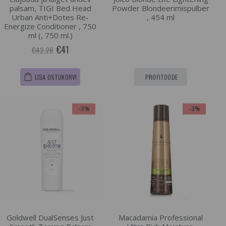
palsam, TIGI Bed Head
Powder Blondeerimispulber
Urban Anti+Dotes Re-
, 454 ml
Energize Conditioner , 750
ml (, 750 ml.)
€41
€42.26
LISA OSTUKORVI
PROFITOODE
-3%
-3%
Goldwell DualSenses Just
Macadamia Professional