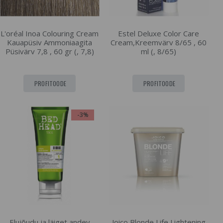
L'oréal Inoa Colouring Cream
Estel Deluxe Color Care
Kauapüsiv Ammoniaagita
Cream,Kreemvärv 8/65 , 60
Püsivärv 7,8 , 60 gr (, 7,8)
ml (, 8/65)
PROFITOODE
PROFITOODE
-3%
Elujõudu ja läiget andev
Joico Blonde Life Lightening