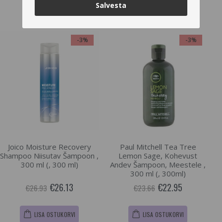
Salvesta
PROFITOODE
PROFITOODE
-3%
-3%
Joico Moisture Recovery
Paul Mitchell Tea Tree
Shampoo Niisutav Šampoon ,
Lemon Sage, Kohevust
300 ml (, 300 ml)
Andev Šampoon, Meestele ,
300 ml (, 300ml)
€26.13
€22.95
€26.93
€23.66
LISA OSTUKORVI
LISA OSTUKORVI