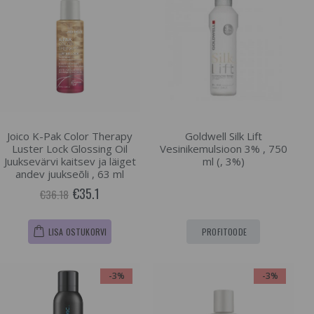
Joico K-Pak Color Therapy
Goldwell Silk Lift
Luster Lock Glossing Oil
Vesinikemulsioon 3% , 750
Juuksevärvi kaitsev ja läiget
ml (, 3%)
andev juukseõli , 63 ml
€35.1
€36.18
LISA OSTUKORVI
PROFITOODE
-3%
-3%