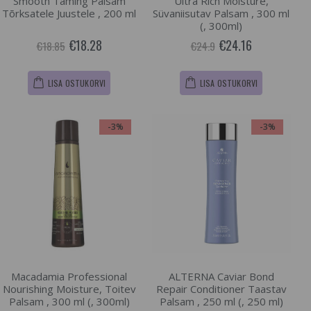
Smooth Taming Palsam
Ultra Rich Moisture,
Tõrksatele Juustele , 200 ml
Süvaniisutav Palsam , 300 ml
(, 300ml)
€18.28
€24.16
€18.85
€24.9
LISA OSTUKORVI
LISA OSTUKORVI
-3%
-3%
Macadamia Professional
ALTERNA Caviar Bond
Nourishing Moisture, Toitev
Repair Conditioner Taastav
Palsam , 300 ml (, 300ml)
Palsam , 250 ml (, 250 ml)