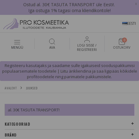
x
Ostud al. 30€ TASUTA TRANSPORT üle Eesti!.
Iga ostuga 1% tagasi oma kliendikontole!
EESTI
0
LOGI SISSE /
MENÜÜ
AVA
OSTUKORV
REGISTREERI
Registeeru kasutajaks ja saadame sulle igakuiseid sooduspakkumisi
populaarsematele toodetele | Liitu ärikliendina ja saa ligipääs kõikidele
profitoodetele ning parimatele pakkumistele.
AVALEHT
JUUKSED
al. 30€ TASUTA TRANSPORT!
KATEGOORIAD
BRÄND