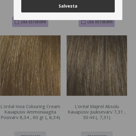
€16.27
€14.93
€16.77
€15.4
Salvesta
LISA OSTUKORVI
LISA OSTUKORVI
L'oréal Inoa Colouring Cream
L'oréal Majirel Absolu
Kauapüsiv Ammoniaagita
Kauapüsiv Juuksevärv 7,31 ,
Püsivärv 8,34 , 60 gr (, 8,34)
50 ml (, 7,31)