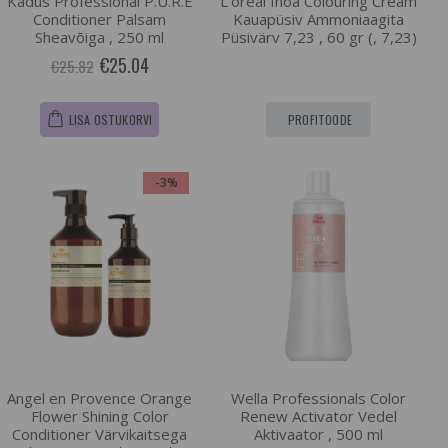
Kadus Professional P.U.R.E
L'oréal Inoa Colouring Cream
Conditioner Palsam
Kauapüsiv Ammoniaagita
Sheavõiga , 250 ml
Püsivärv 7,23 , 60 gr (, 7,23)
€25.04
€25.82
LISA OSTUKORVI
PROFITOODE
-3%
Angel en Provence Orange
Wella Professionals Color
Flower Shining Color
Renew Activator Vedel
Conditioner Värvikaitsega
Aktivaator , 500 ml