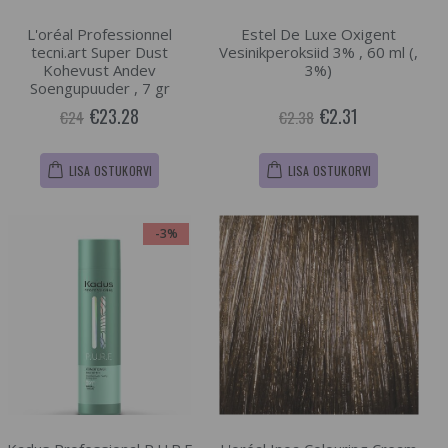
L'oréal Professionnel
Estel De Luxe Oxigent
tecni.art Super Dust
Vesinikperoksiid 3% , 60 ml (,
Kohevust Andev
3%)
Soengupuuder , 7 gr
€23.28
€2.31
€24
€2.38
LISA OSTUKORVI
LISA OSTUKORVI
-3%