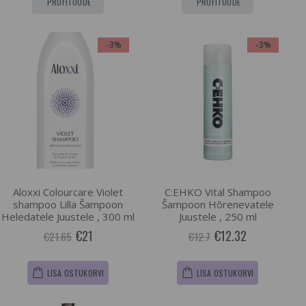
PROFITOODE
PROFITOODE
-3%
-3%
Aloxxi Colourcare Violet
C:EHKO Vital Shampoo
shampoo Lilla Šampoon
Šampoon Hõrenevatele
Heledatele Juustele , 300 ml
Juustele , 250 ml
€21
€12.32
€21.65
€12.7
LISA OSTUKORVI
LISA OSTUKORVI