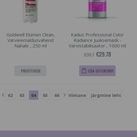
Goldwell Elumen Clean,
Kadus Professional Color
Värvieemaldusvahend
Radiance Juuksemask -
Nahale , 250 ml
Värvistabilisaator , 1000 ml
€29.78
€30.7
PROFITOODE
LISA OSTUKORVI
62
63
64
65
66
Viimane
Järgmine leht