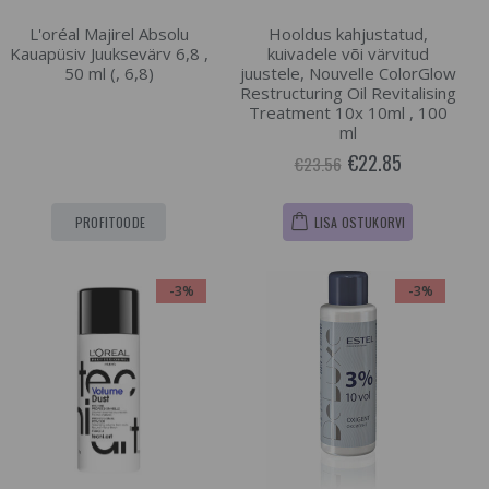
L'oréal Majirel Absolu
Hooldus kahjustatud,
Kauapüsiv Juuksevärv 6,8 ,
kuivadele või värvitud
50 ml (, 6,8)
juustele, Nouvelle ColorGlow
Restructuring Oil Revitalising
Treatment 10x 10ml , 100
ml
€22.85
€23.56
PROFITOODE
LISA OSTUKORVI
-3%
-3%