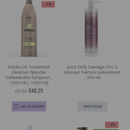
-3%
Kitoko Oil Treatment
Joico Defy Damage Pro-2
Cleanser,Niisutav
Masque Kaitsev Juuksemask
Sulfaadivaba Šampoon ,
, 500 ml
1000 ml (, 1000 ml)
€40.29
€41.54
LISA OSTUKORVI
PROFITOODE
-3%