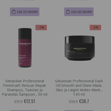
LISA OSTUKORVI
LISA OSTUKORVI
-3%
-3%
Sebastian Professional
Sebastian Professional Dark
Penetraitt Rescue Repair
Oil Smooth and Shine Mask,
Shampoo, Taastav Ja
Siluv Ja Läiget Andev Mask ,
Parandav Šampoon , 50 ml
145 ml
€12.51
€38.7
€12.9
€39.9