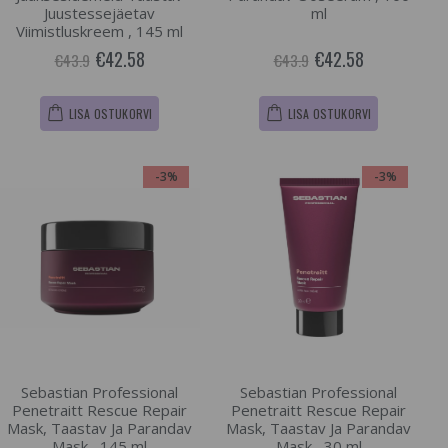
Juustessejäetav
ml
Viimistluskreem , 145 ml
€42.58
€42.58
€43.9
€43.9
LISA OSTUKORVI
LISA OSTUKORVI
-3%
-3%
Sebastian Professional
Sebastian Professional
Penetraitt Rescue Repair
Penetraitt Rescue Repair
Mask, Taastav Ja Parandav
Mask, Taastav Ja Parandav
Mask , 145 ml
Mask , 30 ml