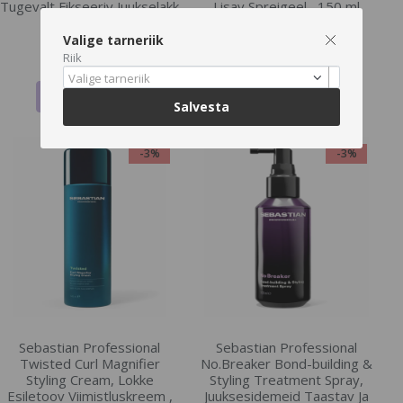
Tugevalt Fikseeriv Juukselakk
Lisav Spreigeel , 150 ml
, 300 ml
Valige tarneriik
€26.09
€36.76
€26.9
€37.9
Riik
Valige tarneriik
LISA OSTUKORVI
LISA OSTUKORVI
Salvesta
-3%
-3%
Sebastian Professional
Sebastian Professional
Twisted Curl Magnifier
No.Breaker Bond-building &
Styling Cream, Lokke
Styling Treatment Spray,
Esiletoov Viimistluskreem ,
Juuksesidemeid Taastav Ja