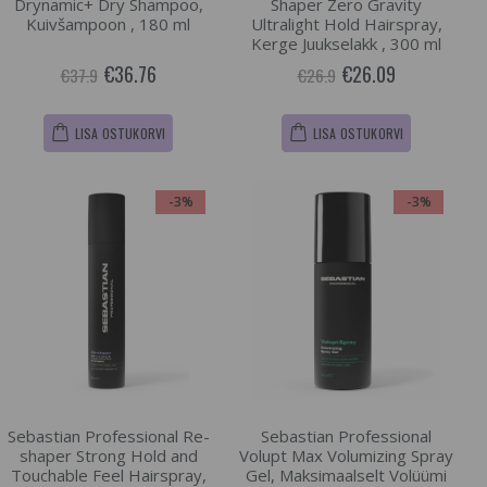
Drynamic+ Dry Shampoo,
Shaper Zero Gravity
Kuivšampoon , 180 ml
Ultralight Hold Hairspray,
Kerge Juukselakk , 300 ml
€36.76
€26.09
€37.9
€26.9
LISA OSTUKORVI
LISA OSTUKORVI
-3%
-3%
Sebastian Professional Re-
Sebastian Professional
shaper Strong Hold and
Volupt Max Volumizing Spray
Touchable Feel Hairspray,
Gel, Maksimaalselt Volüümi