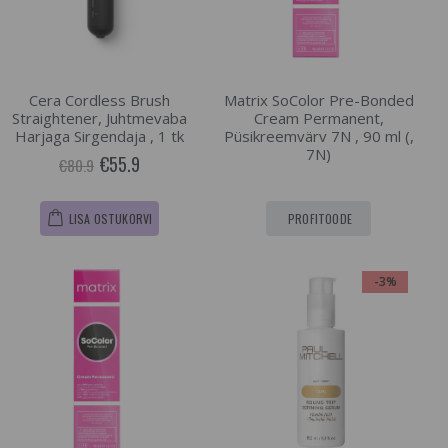
Cera Cordless Brush
Matrix SoColor Pre-Bonded
Straightener, Juhtmevaba
Cream Permanent,
Harjaga Sirgendaja , 1 tk
Püsikreemvärv 7N , 90 ml (,
7N)
€55.9
€80.9
LISA OSTUKORVI
PROFITOODE
-3%