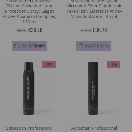
Sebastian Professional
Sebastian Professional
Trilliant Shine and Heat
Microweb Fiber Elastic Hair
Protection Spray, Läiget
Texturizer, Elastsust Andev
Andev Kuumakaitse Sprei ,
Viimistlustoode , 45 ml
150 ml
€36.76
€36.76
€37.9
€37.9
LISA OSTUKORVI
LISA OSTUKORVI
-3%
-3%
Sebastian Professional
Sebastian Professional