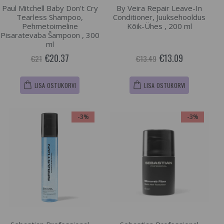
Paul Mitchell Baby Don't Cry
By Veira Repair Leave-In
Tearless Shampoo,
Conditioner, Juuksehooldus
Pehmetoimeline
Kõik-Ühes , 200 ml
Pisaratevaba Šampoon , 300
ml
€20.37
€13.09
€21
€13.49
LISA OSTUKORVI
LISA OSTUKORVI
-3%
-3%