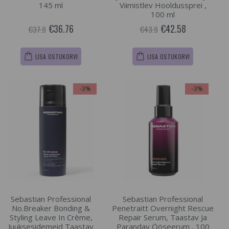
145 ml
Viimistlev Hooldussprei ,
100 ml
€36.76
€42.58
€37.9
€43.9
LISA OSTUKORVI
LISA OSTUKORVI
-3%
-3%
Sebastian Professional
Sebastian Professional
No.Breaker Bonding &
Penetraitt Overnight Rescue
Styling Leave In Crème,
Repair Serum, Taastav Ja
Juuksesidemeid Taastav
Parandav Ööseerum , 100