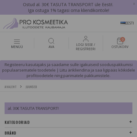
x
Ostud al. 30€ TASUTA TRANSPORT üle Eesti!.
Iga ostuga 1% tagasi oma kliendikontole!
EESTI
0
LOGI SISSE /
MENÜÜ
AVA
OSTUKORV
REGISTREERI
Registeeru kasutajaks ja saadame sulle igakuiseid sooduspakkumisi
populaarsematele toodetele | Liitu ärikliendina ja saa ligipääs kõikidele
profitoodetele ning parimatele pakkumistele.
AVALEHT
JUUKSED
al. 30€ TASUTA TRANSPORT!
KATEGOORIAD
BRÄND