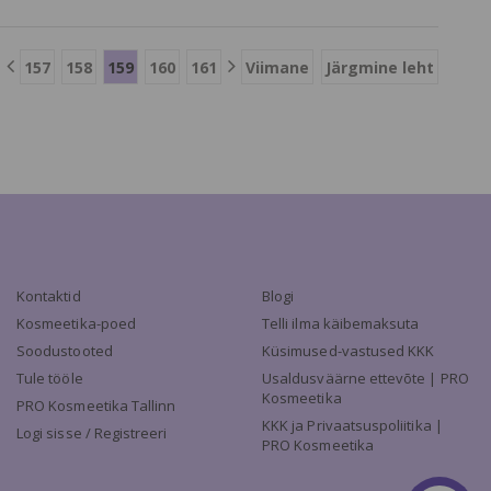
157
158
159
160
161
Viimane
Järgmine leht
Kontaktid
Blogi
Kosmeetika-poed
Telli ilma käibemaksuta
Soodustooted
Küsimused-vastused KKK
Tule tööle
Usaldusväärne ettevõte | PRO
Kosmeetika
PRO Kosmeetika Tallinn
KKK ja Privaatsuspoliitika |
Logi sisse / Registreeri
PRO Kosmeetika