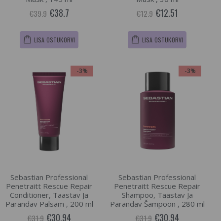
€38.7
€12.51
€39.9
€12.9
LISA OSTUKORVI
LISA OSTUKORVI
-3%
-3%
Sebastian Professional
Sebastian Professional
Penetraitt Rescue Repair
Penetraitt Rescue Repair
Conditioner, Taastav Ja
Shampoo, Taastav Ja
Parandav Palsam , 200 ml
Parandav Šampoon , 280 ml
€30.94
€30.94
€31.9
€31.9