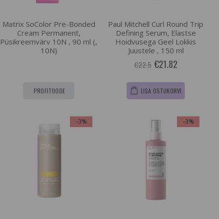
Matrix SoColor Pre-Bonded
Paul Mitchell Curl Round Trip
Cream Permanent,
Defining Serum, Elastse
Püsikreemvärv 10N , 90 ml (,
Hoidvusega Geel Lokkis
10N)
Juustele , 150 ml
€21.82
€22.5
PROFITOODE
LISA OSTUKORVI
-3%
-3%