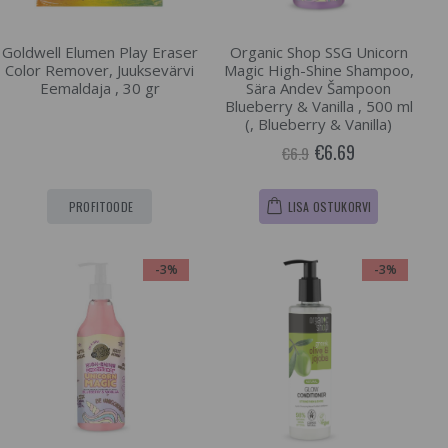
Goldwell Elumen Play Eraser
Organic Shop SSG Unicorn
Color Remover, Juuksevärvi
Magic High-Shine Shampoo,
Eemaldaja , 30 gr
Sära Andev Šampoon
Blueberry & Vanilla , 500 ml
(, Blueberry & Vanilla)
€6.69
€6.9
PROFITOODE
LISA OSTUKORVI
-3%
-3%