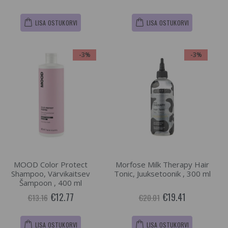
LISA OSTUKORVI
LISA OSTUKORVI
-3%
-3%
MOOD Color Protect
Morfose Milk Therapy Hair
Shampoo, Värvikaitsev
Tonic, Juuksetoonik , 300 ml
Šampoon , 400 ml
€12.77
€19.41
€13.16
€20.01
LISA OSTUKORVI
LISA OSTUKORVI