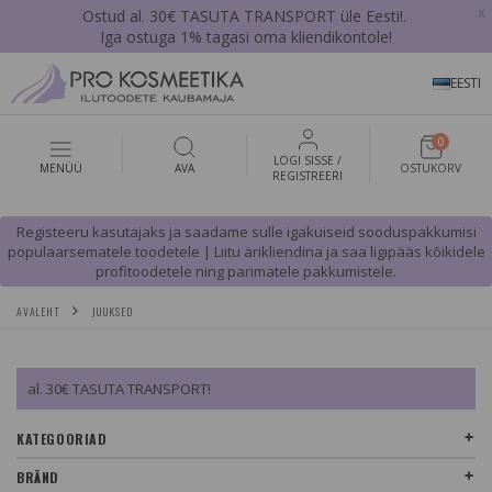
x
Ostud al. 30€ TASUTA TRANSPORT üle Eesti!.
Iga ostuga 1% tagasi oma kliendikontole!
EESTI
0
LOGI SISSE /
MENÜÜ
AVA
OSTUKORV
REGISTREERI
Registeeru kasutajaks ja saadame sulle igakuiseid sooduspakkumisi
populaarsematele toodetele | Liitu ärikliendina ja saa ligipääs kõikidele
profitoodetele ning parimatele pakkumistele.
AVALEHT
JUUKSED
al. 30€ TASUTA TRANSPORT!
KATEGOORIAD
BRÄND