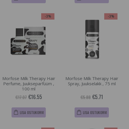
-3%
-3%
Morfose Milk Therapy Hair
Morfose Milk Therapy Hair
Perfume, Juukseparfüüm ,
Spray, Juukselakk , 75 ml
100 ml
€16.55
€5.71
€17.07
€5.88
LISA OSTUKORVI
LISA OSTUKORVI