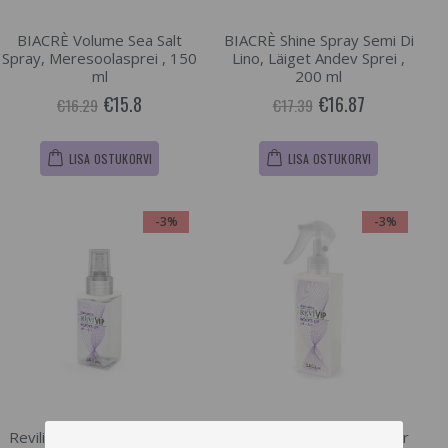
BIACRÈ Volume Sea Salt
BIACRÈ Shine Spray Semi Di
Spray, Meresoolasprei , 150
Lino, Läiget Andev Sprei ,
ml
200 ml
€15.8
€16.87
€16.29
€17.39
LISA OSTUKORVI
LISA OSTUKORVI
-3%
-3%
Reviline Vip Roots Up Hair
Reviline Vip Roots Up Hair