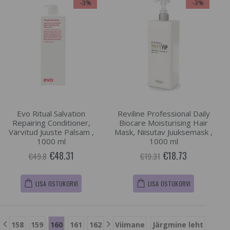
-3%
-3%
Evo Ritual Salvation
Reviline Professional Daily
Repairing Conditioner,
Biocare Moisturising Hair
Värvitud Juuste Palsam ,
Mask, Niisutav Juuksemask ,
1000 ml
1000 ml
€48.31
€18.73
€49.8
€19.31
LISA OSTUKORVI
LISA OSTUKORVI
158
159
160
161
162
Viimane
Järgmine leht