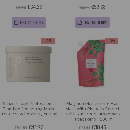
€34.32
€52.28
€42.9
€53.9
LISA OSTUKORVI
LISA OSTUKORVI
-3%
-3%
Schwarzkopf Professional
Magrada Moisturizing Hair
BlondMe Nourishing Mask,
Mask With Rhubarb Extract
Toitev Süvahooldus , 500 ml
Refill, Rabarberi Juuksemask
Täitepakend , 500 ml
€44.27
€30.46
€45.64
€31.41