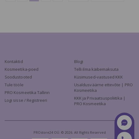
Kontaktid
Blogi
Kosmeetika-poed
Telli ilma käibemaksuta
Soodustooted
Küsimused-vastused KKK
Tule tööle
Usaldusväärne ettevõte | PRO
Kosmeetika
PRO Kosmeetika Tallinn
KKK ja Privaatsuspoliitika |
Logi sisse / Registreeri
PRO Kosmeetika
PROstore24 OÜ. © 2026. All Rights Reserved