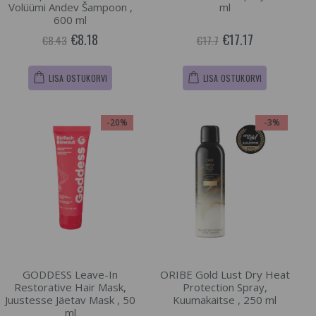
Volüümi Andev Šampoon ,
ml
600 ml
€8.18
€17.17
€8.43
€17.7
LISA OSTUKORVI
LISA OSTUKORVI
-20%
-3%
GODDESS Leave-In
ORIBE Gold Lust Dry Heat
Restorative Hair Mask,
Protection Spray,
Juustesse Jäetav Mask , 50
Kuumakaitse , 250 ml
ml