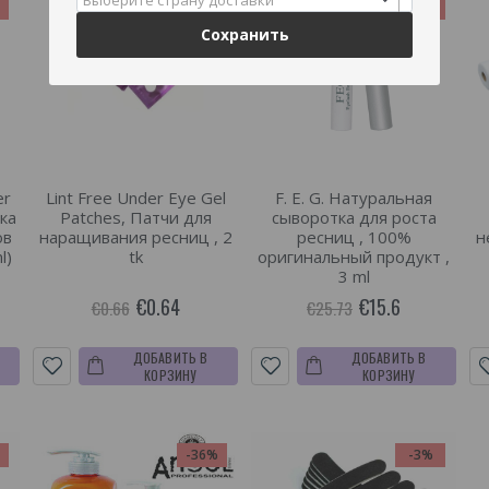
Выберите страну доставки
%
-39%
Сохранить
er
Lint Free Under Eye Gel
F. E. G. Натуральная
ка
Patches, Патчи для
сыворотка для роста
ов
наращивания ресниц , 2
ресниц , 100%
н
l)
tk
оригинальный продукт ,
3 ml
€0.64
€15.6
€0.66
€25.73
ДОБАВИТЬ В
ДОБАВИТЬ В
КОРЗИНУ
КОРЗИНУ
-36%
-3%