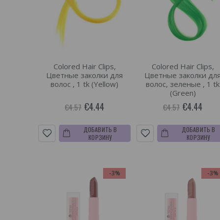
Colored Hair Clips,
Colored Hair Clips,
Цветные заколки для
Цветные заколки дл
волос , 1 tk (Yellow)
волос, зеленые , 1 tk
(Green)
€4.44
€4.44
€4.57
€4.57
ДОБАВИТЬ В
ДОБАВИТЬ В
КОРЗИНУ
КОРЗИНУ
-3%
-3%