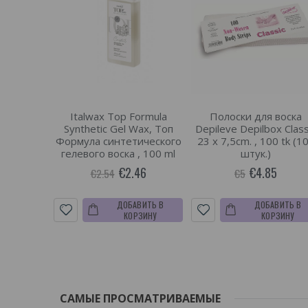
Italwax Top Formula
Полоски для воска
Synthetic Gel Wax, Топ
Depileve Depilbox Class
Формула синтетического
23 x 7,5cm. , 100 tk (1
гелевого воска , 100 ml
штук.)
€2.46
€4.85
€2.54
€5
ДОБАВИТЬ В
ДОБАВИТЬ В
КОРЗИНУ
КОРЗИНУ
САМЫЕ ПРОСМАТРИВАЕМЫЕ