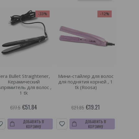
-33%
-12%
era Bullet Straightener,
Мини-стайлер для волос
Керамический
для поднятия корней , 1
ыпрямитель для волос ,
tk (Roosa)
1 tk
€51.84
€19.21
€77.5
€21.85
ДОБАВИТЬ В
ДОБАВИТЬ В
КОРЗИНУ
КОРЗИНУ