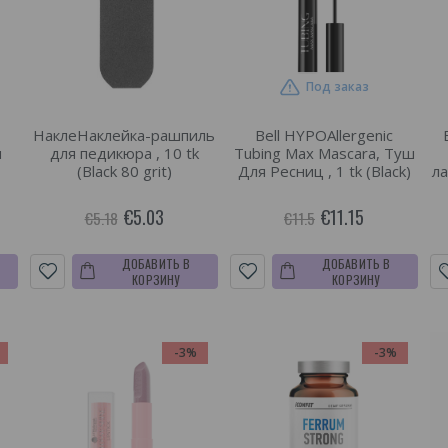
Под заказ
НаклеНаклейка-рашпиль
Bell HYPOAllergenic
я
для педикюра , 10 tk
Tubing Max Mascara, Туш
(Black 80 grit)
Для Ресниц , 1 tk (Black)
ла
€5.03
€11.15
€5.18
€11.5
ДОБАВИТЬ В
ДОБАВИТЬ В
КОРЗИНУ
КОРЗИНУ
-3%
-3%