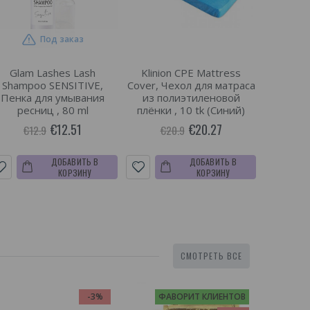
Под заказ
Glam Lashes Lash
Klinion CPE Mattress
Shampoo SENSITIVE,
Cover, Чехол для матраса
Пенка для умывания
из полиэтиленовой
ресниц , 80 ml
плёнки , 10 tk (Синий)
€12.51
€20.27
€12.9
€20.9
ДОБАВИТЬ В
ДОБАВИТЬ В
КОРЗИНУ
КОРЗИНУ
СМОТРЕТЬ ВСЕ
-3%
ФАВОРИТ КЛИЕНТОВ