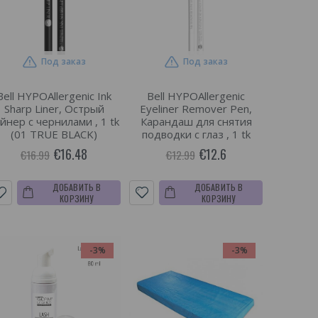
Под заказ
Под заказ
Bell HYPOAllergenic Ink
Bell HYPOAllergenic
Sharp Liner, Острый
Eyeliner Remover Pen,
йнер с чернилами , 1 tk
Карандаш для снятия
(01 TRUE BLACK)
подводки с глаз , 1 tk
€16.48
€12.6
€16.99
€12.99
ДОБАВИТЬ В
ДОБАВИТЬ В
КОРЗИНУ
КОРЗИНУ
-3%
-3%