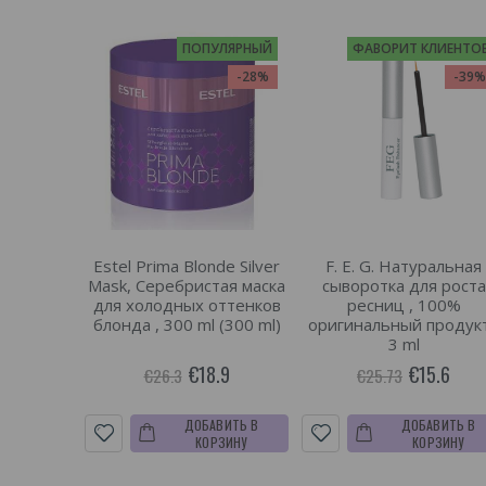
ПОПУЛЯРНЫЙ
ФАВОРИТ КЛИЕНТО
-28%
-39
Estel Prima Blonde Silver
F. E. G. Натуральная
Mask, Серебристая маска
сыворотка для роста
для холодных оттенков
ресниц , 100%
блонда , 300 ml (300 ml)
оригинальный продукт
3 ml
€18.9
€15.6
€26.3
€25.73
ДОБАВИТЬ В
ДОБАВИТЬ В
КОРЗИНУ
КОРЗИНУ