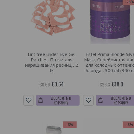
-28
Lint free under Eye Gel
Estel Prima Blonde Silv
Patches, Патчи для
Mask, Серебристая мас
наращивания ресниц , 2
для холодных оттенк
tk
блонда , 300 ml (300 m
€0.64
€18.9
€0.66
€26.3
ДОБАВИТЬ В
ДОБАВИТЬ В
КОРЗИНУ
КОРЗИНУ
-3%
-3%