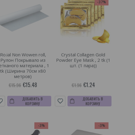
-37%
Ro.ial Non Wowen roll,
Crystal Collagen Gold
Рулон Покрывало из
Powder Eye Mask , 2 tk (1
етканого материала , 1
шт. (1 пара))
tk (Ширина 70см х80
метров)
€15.48
€1.24
€15.96
€1.96
ДОБАВИТЬ В
ДОБАВИТЬ В
КОРЗИНУ
КОРЗИНУ
-3%
-3%