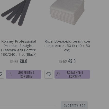
Ronney Professional
Ro.ial Волокнистое мягкое
Premium Straight,
полотенце , 50 tk (40 x 50
Пилочка для ногтей
cm)
180/240 , 1 tk (Black)
€0.8
€7.3
€0.83
€7.52
ДОБАВИТЬ В
ДОБАВИТЬ В
КОРЗИНУ
КОРЗИНУ
СМОТРЕТЬ ВСЕ