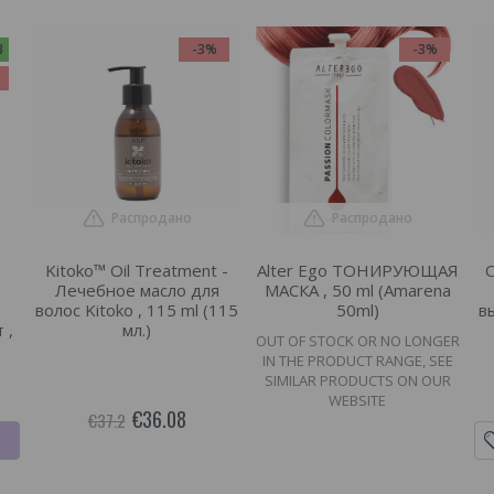
В
-3%
-3%
%
Распродано
Распродано
Kitoko™ Oil Treatment -
Alter Ego ТОНИРУЮЩАЯ
C
Лечебное масло для
МАСКА , 50 ml (Amarena
волос Kitoko , 115 ml (115
50ml)
в
 ,
мл.)
OUT OF STOCK OR NO LONGER
IN THE PRODUCT RANGE, SEE
SIMILAR PRODUCTS ON OUR
WEBSITE
€36.08
€37.2