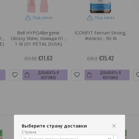
Под заказ
Под заказ
Bell HYPOAllergenic
ICONFIT Ferrum Strong,
 ,
Glossy Shine, помада 01 ,
Железо , 90 tk
E)
1 tk (01 PETAL DUSK)
€11.63
€15.42
€11.99
€15.9
ДОБАВИТЬ В
ДОБАВИТЬ В
КОРЗИНУ
КОРЗИНУ
Выберите страну доставки
Страна
Й
-3%
ФАВОРИТ КЛИЕНТОВ