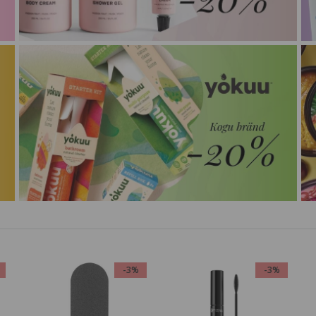
-3%
-3%